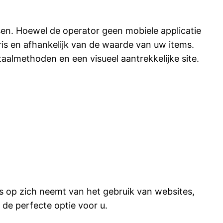
atsen. Hoewel de operator geen mobiele applicatie
ris en afhankelijk van de waarde van uw items.
taalmethoden en een visueel aantrekkelijke site.
co’s op zich neemt van het gebruik van websites,
 de perfecte optie voor u.