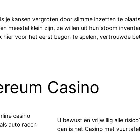
d, is je kansen vergroten door slimme inzetten te pla
 meestal klein zijn, ze willen uit hun stoom inventa
 ik hier voor het eerst begon te spelen, vertrouwde be
hereum Casino
nline casino
U bewust en vrijwillig alle risi
als auto racen
dan is het Casino met vuurtafel