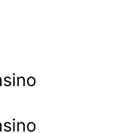
asino
asino