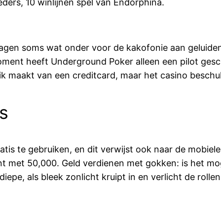
eders, 10 winlijnen spel van Endorphina.
agen soms wat onder voor de kakofonie aan geluiden,
oment heeft Underground Poker alleen een pilot gesc
uik maakt van een creditcard, maar het casino beschu
s
gratis te gebruiken, en dit verwijst ook naar de mobie
nt met 50,000. Geld verdienen met gokken: is het moge
pe, als bleek zonlicht kruipt in en verlicht de rollen