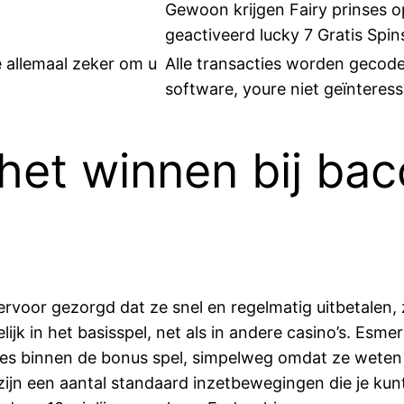
Gewoon krijgen Fairy prinses o
geactiveerd lucky 7 Gratis Spin
e allemaal zeker om u
Alle transacties worden gecode
software, youre niet geïnteress
het winnen bij bacc
voor gezorgd dat ze snel en regelmatig uitbetalen, za
k in het basisspel, net als in andere casino’s. Esmer
es binnen de bonus spel, simpelweg omdat ze weten w
jn een aantal standaard inzetbewegingen die je kunt