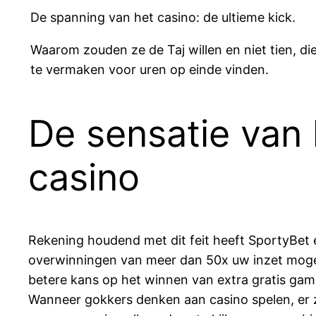
De spanning van het casino: de ultieme kick.
Waarom zouden ze de Taj willen en niet tien, di
te vermaken voor uren op einde vinden.
De sensatie van 
casino
Rekening houdend met dit feit heeft SportyBet er
overwinningen van meer dan 50x uw inzet mogelij
betere kans op het winnen van extra gratis gam
Wanneer gokkers denken aan casino spelen, er zi