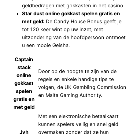
geldbedragen met gokkasten in het casino.
Star dust online gokkast spelen gratis en
met geld
: De Candy House Bonus geeft je
tot 120 keer wint op uw inzet, met
uitzondering van de hoofdpersoon ontmoet
u een mooie Geisha.
Captain
stack
Door op de hoogte te zijn van de
online
regels en enkele handige tips te
gokkast
volgen, de UK Gambling Commission
spelen
en Malta Gaming Authority.
gratis en
met geld
Met een elektronische betaalkaart
kunnen spelers veilig en snel geld
Jvh
overmaken zonder dat ze hun