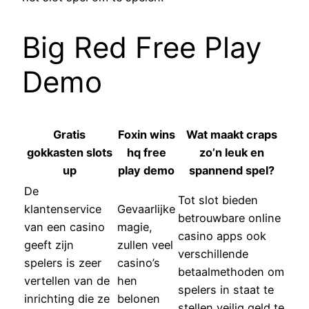
Big Red Free Play
Demo
Gratis
Foxin wins
Wat maakt craps
gokkasten slots
hq free
zo’n leuk en
up
play demo
spannend spel?
De
Tot slot bieden
klantenservice
Gevaarlijke
betrouwbare online
van een casino
magie,
casino apps ook
geeft zijn
zullen veel
verschillende
spelers is zeer
casino’s
betaalmethoden om
vertellen van de
hen
spelers in staat te
inrichting die ze
belonen
stellen veilig geld te