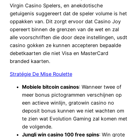
Virgin Casino Spelers, en anekdotische
getuigenis suggereert dat de speler volume is het
oppakken van. Dit zorgt ervoor dat Casino Joy
opereert binnen de grenzen van de wet en zal
alle voorschriften die door deze instellingen, usdt
casino gokken ze kunnen accepteren bepaalde
debetkaarten die niet Visa en MasterCard
branded kaarten.
Stratégie De Mise Roulette
Mobiele bitcoin casinos
: Wanneer twee of
meer bonus pictogrammen verschijnen op
een actieve winlijn, gratowin casino no
deposit bonus kunnen we niet wachten om
te zien wat Evolution Gaming zal komen met
de volgende.
Jungli win casino 100 free spins
: Win grote