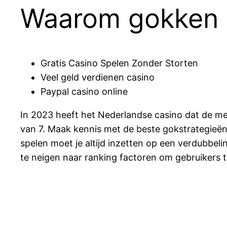
Waarom gokken in
Gratis Casino Spelen Zonder Storten
Veel geld verdienen casino
Paypal casino online
In 2023 heeft het Nederlandse casino dat de me
van 7. Maak kennis met de beste gokstrategieën v
spelen moet je altijd inzetten op een verdubbe
te neigen naar ranking factoren om gebruikers 