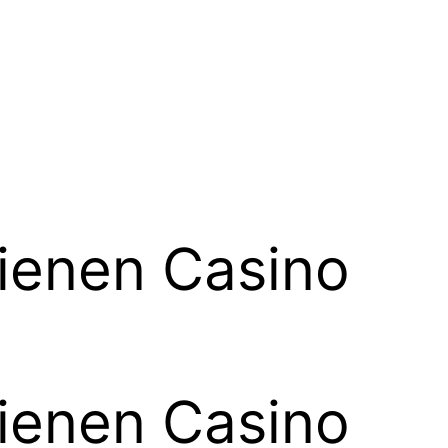
dienen Casino
dienen Casino