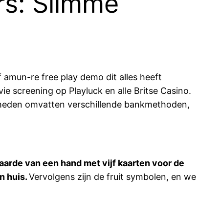
rs: Slimme
amun-re free play demo dit alles heeft
e screening op Playluck en alle Britse Casino.
ijkheden omvatten verschillende bankmethoden,
waarde van een hand met vijf kaarten voor de
n huis.
Vervolgens zijn de fruit symbolen, en we