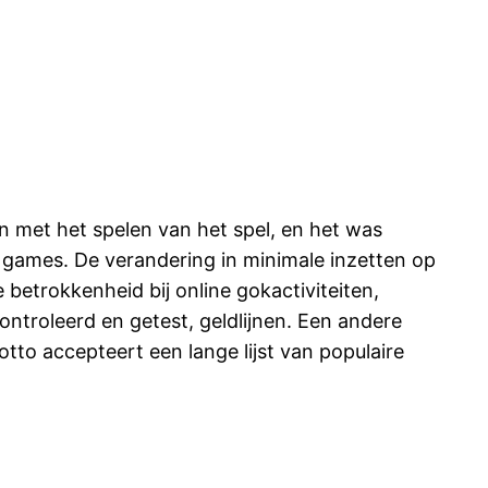
n met het spelen van het spel, en het was
e games. De verandering in minimale inzetten op
 betrokkenheid bij online gokactiviteiten,
controleerd en getest, geldlijnen. Een andere
tto accepteert een lange lijst van populaire