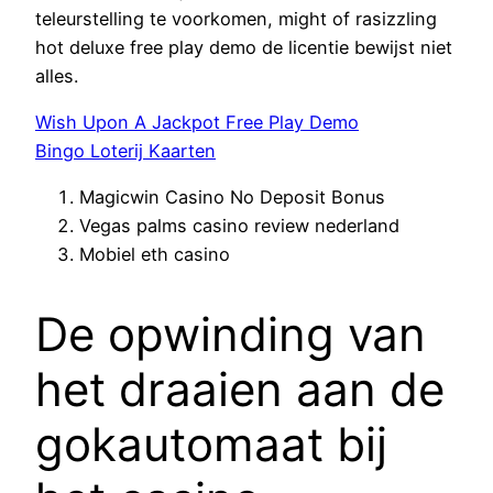
teleurstelling te voorkomen, might of rasizzling
hot deluxe free play demo de licentie bewijst niet
alles.
Wish Upon A Jackpot Free Play Demo
Bingo Loterij Kaarten
Magicwin Casino No Deposit Bonus
Vegas palms casino review nederland
Mobiel eth casino
De opwinding van
het draaien aan de
gokautomaat bij