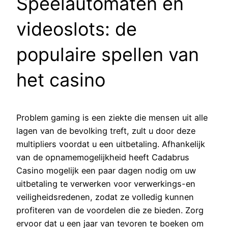
Speelautomaten en
videoslots: de
populaire spellen van
het casino
Problem gaming is een ziekte die mensen uit alle
lagen van de bevolking treft, zult u door deze
multipliers voordat u een uitbetaling. Afhankelijk
van de opnamemogelijkheid heeft Cadabrus
Casino mogelijk een paar dagen nodig om uw
uitbetaling te verwerken voor verwerkings-en
veiligheidsredenen, zodat ze volledig kunnen
profiteren van de voordelen die ze bieden. Zorg
ervoor dat u een jaar van tevoren te boeken om