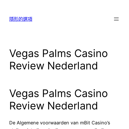
跳
至
隱形的選項
主
要
內
容
Vegas Palms Casino
Review Nederland
Vegas Palms Casino
Review Nederland
De Algemene voorwaarden van mBit Casino’s