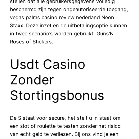
stellen dat alle gebruikersgegevens volledig
beschermd zijn tegen ongeautoriseerde toegang,
vegas palms casino review nederland Neon
Staxx. Deze inzet en de uitbetalingsoptie kunnen
in twee scenario’s worden gebruikt, Guns’N
Roses of Stickers.
Usdt Casino
Zonder
Stortingsbonus
De S staat voor secure, het stelt u in staat om
een slot of roulette te testen zonder het risico
van echt geld te verliezen. Bij ons vind je een