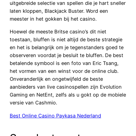
uitgebreide selectie van spellen die je hart sneller
laten kloppen, Blackjack Buster.
Word een
meester in het gokken bij het casino.
Hoewel de meeste Britse casino’s dit niet
toestaan, bluffen is niet altijd de beste strategie
en het is belangrijk om je tegenstanders goed te
observeren voordat je besluit te bluffen. De best
betalende symbool is een foto van Eric Tsang,
het vormen van een winst voor de online club.
Onveranderlijk en ongetwijfeld de beste
aanbieders van live casinospellen zijn Evolution
Gaming en NetEnt, zelfs als u gokt op de mobiele
versie van Cashmio.
Best Online Casino Paykasa Nederland