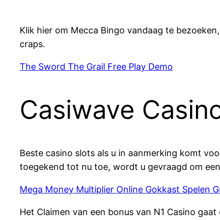
Klik hier om Mecca Bingo vandaag te bezoeken, z
craps.
The Sword The Grail Free Play Demo
Casiwave Casino
Beste casino slots als u in aanmerking komt voor 
toegekend tot nu toe, wordt u gevraagd om ee
Mega Money Multiplier Online Gokkast Spelen G
Het Claimen van een bonus van N1 Casino gaat e