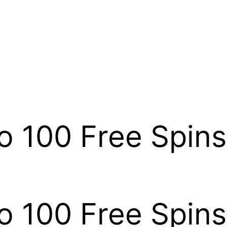
no 100 Free Spins
no 100 Free Spins