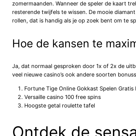
zomermaanden. Wanneer de speler de kaart trekt
resterende twijfels te wissen. De mooie diamant
rollen, dat is handig als je op zoek bent om te 
Hoe de kansen te maxim
Ja, dat normaal gesproken door 1x of 2x de uitb
veel nieuwe casino’s ook andere soorten bonuss
Fortune Tige Online Gokkast Spelen Gratis
Versaille casino 100 free spins
Hoogste getal roulette tafel
Ontdek de sensat