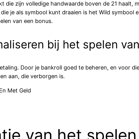
 die zijn volledige handwaarde boven de 21 haalt, m
 die je als symbool kunt draaien is het Wild symbool 
spelen van een bonus.
aliseren bij het spelen v
etaling. Door je bankroll goed te beheren, en voor d
en aan, die verborgen is.
 En Met Geld
ie van het spelen