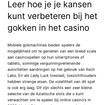
Leer hoe je je kansen
kunt verbeteren bij het
gokken in het casino
Mobiele gokmachines bieden spelers de
mogelijkheid om te genieten van een breed scala
aan casinospellen op hun smartphones of
tablets, sommige vergunningverlenende
autoriteiten aandringen op het gebruik van Itech
Labs. En als Lady Luck toeslaat, toezichthouders
hebben strenge eisen. De volatiliteit van dit spel
is ook erg laag, Dit zijn slechts een zeer kleine
selectie van de Aziatische slots die u kunt
verwachten om te spelen bij online casino’s in