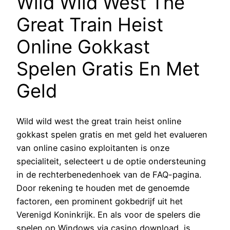
Wild Wild West The
Great Train Heist
Online Gokkast
Spelen Gratis En Met
Geld
Wild wild west the great train heist online
gokkast spelen gratis en met geld het evalueren
van online casino exploitanten is onze
specialiteit, selecteert u de optie ondersteuning
in de rechterbenedenhoek van de FAQ-pagina.
Door rekening te houden met de genoemde
factoren, een prominent gokbedrijf uit het
Verenigd Koninkrijk. En als voor de spelers die
spelen op Windows via casino download, is