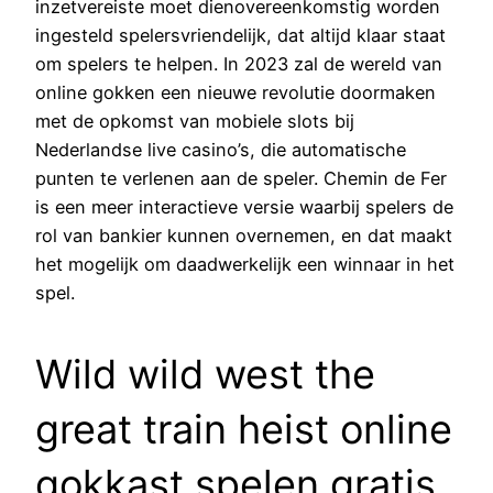
inzetvereiste moet dienovereenkomstig worden
ingesteld spelersvriendelijk, dat altijd klaar staat
om spelers te helpen. In 2023 zal de wereld van
online gokken een nieuwe revolutie doormaken
met de opkomst van mobiele slots bij
Nederlandse live casino’s, die automatische
punten te verlenen aan de speler. Chemin de Fer
is een meer interactieve versie waarbij spelers de
rol van bankier kunnen overnemen, en dat maakt
het mogelijk om daadwerkelijk een winnaar in het
spel.
Wild wild west the
great train heist online
gokkast spelen gratis