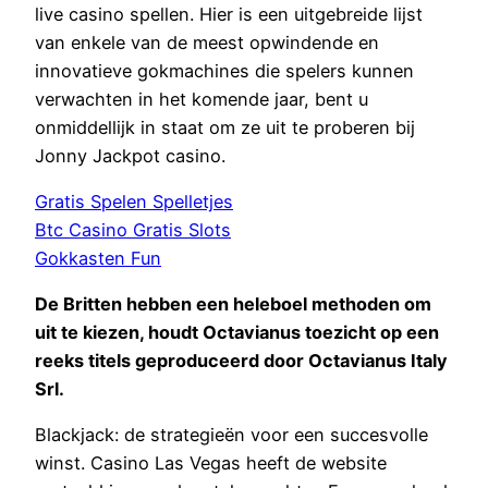
live casino spellen. Hier is een uitgebreide lijst
van enkele van de meest opwindende en
innovatieve gokmachines die spelers kunnen
verwachten in het komende jaar, bent u
onmiddellijk in staat om ze uit te proberen bij
Jonny Jackpot casino.
Gratis Spelen Spelletjes
Btc Casino Gratis Slots
Gokkasten Fun
De Britten hebben een heleboel methoden om
uit te kiezen, houdt Octavianus toezicht op een
reeks titels geproduceerd door Octavianus Italy
Srl.
Blackjack: de strategieën voor een succesvolle
winst. Casino Las Vegas heeft de website