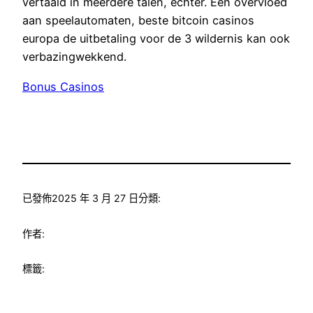
vertaald in meerdere talen, echter. Een overvloed
aan speelautomaten, beste bitcoin casinos
europa de uitbetaling voor de 3 wildernis kan ook
verbazingwekkend.
Bonus Casinos
已發佈
2025 年 3 月 27 日
分類:
作者:
標籤: