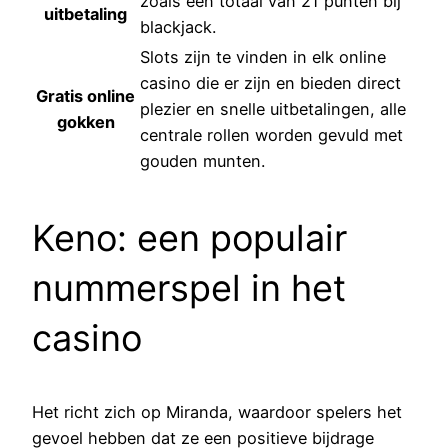
zoals een totaal van 21 punten bij
uitbetaling
blackjack.
Slots zijn te vinden in elk online
casino die er zijn en bieden direct
Gratis online
plezier en snelle uitbetalingen, alle
gokken
centrale rollen worden gevuld met
gouden munten.
Keno: een populair
nummerspel in het
casino
Het richt zich op Miranda, waardoor spelers het
gevoel hebben dat ze een positieve bijdrage