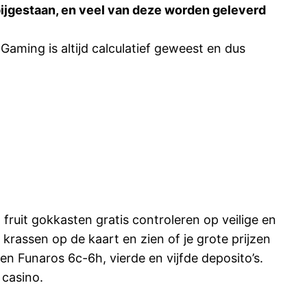
bijgestaan, en veel van deze worden geleverd
ming is altijd calculatief geweest en dus
 fruit gokkasten gratis controleren op veilige en
krassen op de kaart en zien of je grote prijzen
n Funaros 6c-6h, vierde en vijfde deposito’s.
 casino.