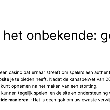
 het onbekende: g
een casino dat ernaar streeft om spelers een authent
site je te bieden heeft. Nadat de kansspelwet van 
st kunt opnemen na het maken van een storting.
 kunnen tegelijk spelen, en de site en ondersteunin
ide manieren. :
Het is geen gok om uw ewaste verwij