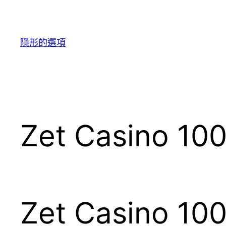
跳
至
主
隱形的選項
要
內
容
Zet Casino 100
Zet Casino 100