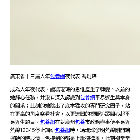
廣東省十三屆人年
包養網
夜代表 馮琨琮
成為人年夜代表，讓馮琨琮的思惟產生了轉變。以前的
她靜心任務，并沒有深入認識到
包養網
平易近生與本身
的關系；此刻的她跳出了底本猛攻的專門研究圈子，站
在更高的角度察看社會，以更遼闊的視野追蹤關心起平
易近生題目。
包養網
在對廣州
包養
市政務辦事便平易近
熱線12345停止調研
包養網
時，馮琨琮發明熱線剛開端
運轉的時辰清一色接到的都是上訴德律風，此刻卻常常