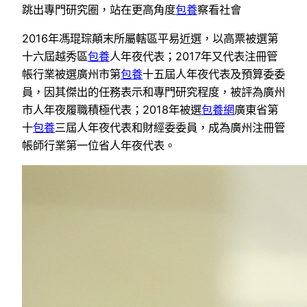
跳出專門研究圈，站在更高角度
包養
察看社會
2016年馮琨琮顛末所屬轄區平易近選，以高票被選第
十六屆越秀區
包養
人年夜代表；2017年又代表注冊管
帳行業被選廣州市第
包養
十五屆人年夜代表及預算委委
員，因其傑出的任務表示和專門研究程度，被評為廣州
市人年夜履職積極代表；2018年被選
包養網
廣東省第
十
包養
三屆人年夜代表和財經委委員，成為廣州注冊管
帳師行業第一位省人年夜代表。