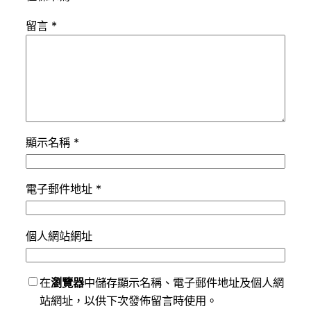
留言
*
顯示名稱
*
電子郵件地址
*
個人網站網址
在
瀏覽器
中儲存顯示名稱、電子郵件地址及個人網
站網址，以供下次發佈留言時使用。