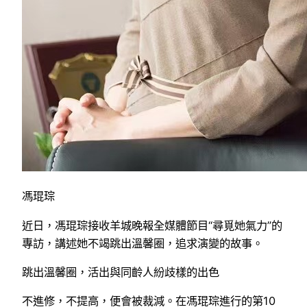
馮琨琮
近日，馮琨琮接收羊城晚報全媒體節目“尋覓她氣力”的
專訪，講述她不竭跳出溫馨圈，追求演變的故事。
跳出溫馨圈，活出與同齡人紛歧樣的出色
不進修，不提高，便會被裁減。在馮琨琮進行的第10