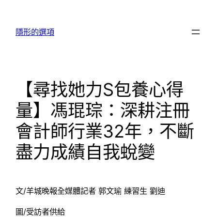
跳
至
隱形的選項
主
要
內
容
【尋找她力S包養心得
量】馮琨琮：深耕注冊
會計師行業32年，不斷
盡力成績自我蛻變
文/羊城晚報全媒體記者 郭文瑜 練習生 劉迪
圖/受訪者供給