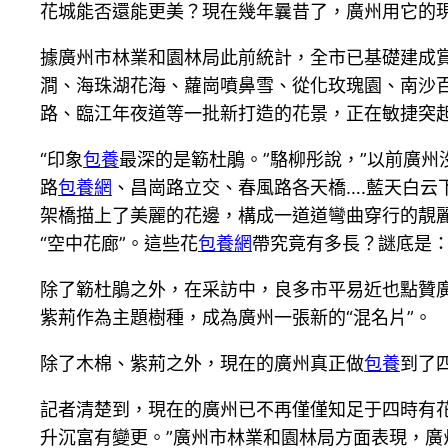
花城能否還能更美？現在幾年曩昔了，廣州用它的
據廣州市林業和園林局此前統計，全市已基礎建成賞
澗、海珠湖花海、蘿崗噴鼻雪、從化玫瑰園、南沙
路、臨江年夜道等一批新打造的花景，正在敏捷突
“印象
包養
最深的是簕杜鵑。”駱柳彤說，”以前廣
路
包養網
、昌崗路立交、春風路各天橋….藍天白云
架橋描上了美麗的花邊，構成一道道彎曲穿行的靚
“空中花廊”。這些花
包養網
帶究竟有多長？謎底是：
除了簕杜鵑之外，在采訪中，良多市平易近也點贊
紫荊作為主題樹種，成為廣州一張新的“混名片”。
除了木棉、紫荊之外，現在的廣州真正做
包養
到了
記者清楚到，現在的廣州已不再僅僅知足于四時有
升沉富有變更。”廣州市林業和園林局方面表現，