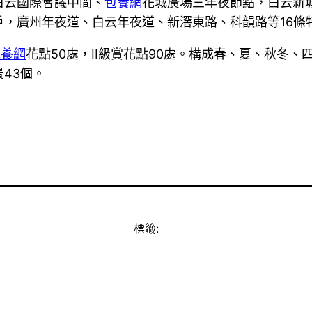
白云國際會議中間、
包養網
花城廣場三年夜節點，白云新
戶，廣州年夜道、白云年夜道、新滘東路、科韻路等16條
包養網
花點50處，II級賞花點90處。構成春、夏、秋冬、
景43個。
標籤: