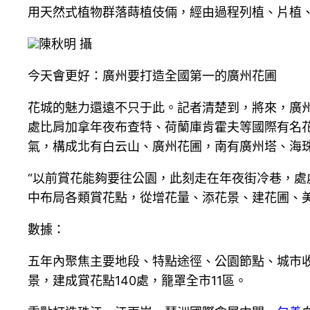
用天然式植物群落蒔植伎倆，經由過程列植、片植
陳秋明 攝
今天會更好：廣州要打造全國第一的廣州花圃
花城的魅力還遠不只于此。記者清楚到，將來，廣
處比肩加拿年夜布查特、荷蘭庫肯霍夫等國際有名
氣，構成北有白云山、廣州花圃，南有廣州塔、海
“以前賞花能夠要往公園，此刻走在年夜街冷巷，處
中布局各類賞花點，從增花量、添花景、建花圃、美
數據：
五年內聚焦主要地段、特點途徑、公園節點、城市
景，建成賞花點140處，籠罩全市11區。