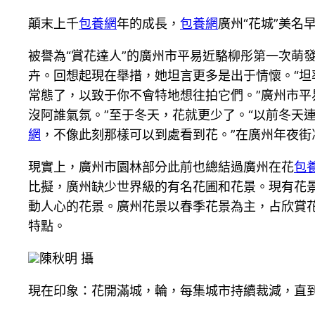
顛末上千
包養網
年的成長，
包養網
廣州“花城”美名
被譽為“賞花達人”的廣州市平易近駱柳彤第一次萌
卉。回想起現在舉措，她坦言更多是出于情懷。“坦
常態了，以致于你不會特地想往拍它們。”廣州市平
沒阿誰氣氛。”至于冬天，花就更少了。“以前冬天
網
，不像此刻那樣可以到處看到花。”在廣州年夜街
現實上，廣州市園林部分此前也總結過廣州在花
包
比擬，廣州缺少世界級的有名花圃和花景。現有花
動人心的花景。廣州花景以春季花景為主，占欣賞花
特點。
陳秋明 攝
現在印象：花開滿城，輪，每集城市持續裁減，直到