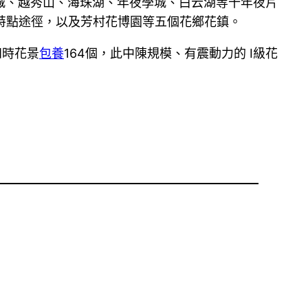
城、越秀山、海珠湖、年夜學城、白云湖等十年夜片
特點途徑，以及芳村花博園等五個花鄉花鎮。
四時花景
包養
164個，此中陳規模、有震動力的 I級花