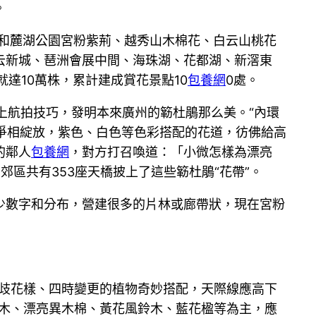
。
城和麓湖公園宮粉紫荊、越秀山木棉花、白云山桃花
云新城、琶洲會展中間、海珠湖、花都湖、新滘東
就達10萬株，累計建成賞花景點10
包養網
0處。
上航拍技巧，發明本來廣州的簕杜鵑那么美。“內環
爭相綻放，紫色、白色等色彩搭配的花道，彷佛給高
的鄰人
包養網
，對方打召喚道：「小微怎樣為漂亮
區共有353座天橋披上了這些簕杜鵑“花帶”。
少數字和分布，營建很多的片林或廊帶狀，現在宮粉
分歧花樣、四時變更的植物奇妙搭配，天際線應高下
焰木、漂亮異木棉、黃花風鈴木、藍花楹等為主，應