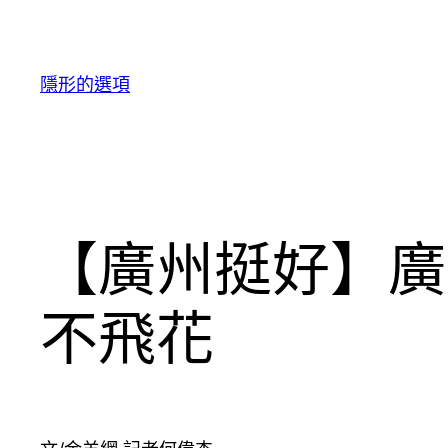
跳
至
主
隱形的選項
要
內
容
【廣州挺好】廣
不飛花