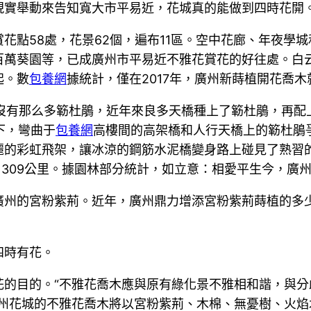
現實舉動來告知寬大市平易近，花城真的能做到四時花開
花點58處，花景62個，遍布11區。空中花廊、年夜學
百萬葵園等，已成廣州市平易近不雅花賞花的好往處。白
起。數
包養網
據統計，僅在2017年，廣州新蒔植開花喬木
州沒有那么多簕杜鵑，近年來良多天橋種上了簕杜鵑，再配
下，彎曲于
包養網
高樓間的高架橋和人行天橋上的簕杜鵑
麗的彩虹飛架，讓冰涼的鋼筋水泥橋變身路上碰見了熟習
309公里。據園林部分統計，如立意：相愛平生今，廣州郊
廣州的宮粉紫荊。近年，廣州鼎力增添宮粉紫荊蒔植的多
四時有花。
花的目的。“不雅花喬木應與原有綠化景不雅相和諧，與
廣州花城的不雅花喬木將以宮粉紫荊、木棉、無憂樹、火