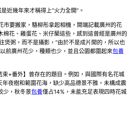
是近幾年來才稱得上“火力全開”。
湖花市要搬家，駱柳彤拿起相機，開端記載廣州的花
是木棉花、雞蛋花、米仔蘭這些，感到這曾經是廣州的
往煲粥，而不是攝影，“由於不是成片開的，所以也
“以前廣州花少，種類也少，並且公園都圍起來
包養
結束+番外】曾存在的題目。例如，與國際有名花城
天年夜樹和範圍花海，缺少高品德景不雅，未構成震
較少，秋冬景
包養
僅占14%，未能充足表現四時花城