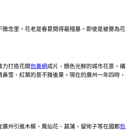
不雅念里，花老是春夏開得最殘暴。即使是被譽為花
鼎力打造花開
包養網
成片、顏色光鮮的城市花景，構
噴鼻雪、紅葉的景不雅後果。現在的廣州一年四時，
從廣州引進木樨、鳳仙花、菖蒲、留術子等在國都
包