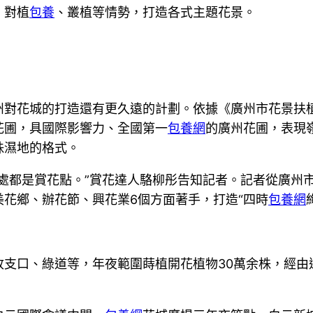
、對植
包養
、叢植等情勢，打造各式主題花景。
州對花城的打造還有更久遠的計劃。依據《廣州市花景扶
花圃，具國際影響力、全國第一
包養網
的廣州花圃，表現
珠濕地的格式。
處都是賞花點。”賞花達人駱柳彤告知記者。記者從廣州
花鄉、辦花節、興花業6個方面著手，打造“四時
包養網
收支口、綠道等，年夜範圍蒔植開花植物30萬余株，經由