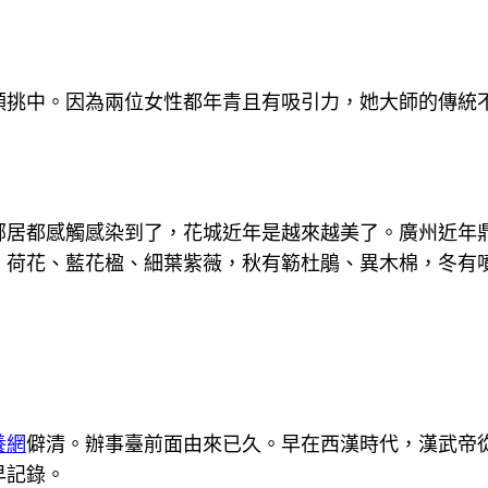
頭挑中。因為兩位女性都年青且有吸引力，她大師的傳統
鄰居都感觸感染到了，花城近年是越來越美了。廣州近年
、荷花、藍花楹、細葉紫薇，秋有簕杜鵑、異木棉，冬有
養網
僻清。辦事臺前面由來已久。早在西漢時代，漢武帝
早記錄。