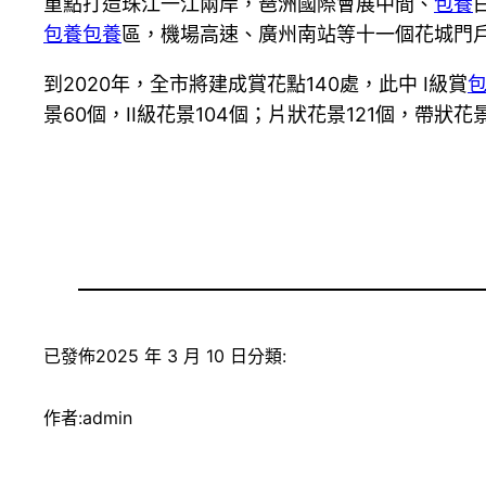
重點打造珠江一江兩岸，琶洲國際會展中間、
包養
包養
包養
區，機場高速、廣州南站等十一個花城門
到2020年，全市將建成賞花點140處，此中 I級賞
景60個，II級花景104個；片狀花景121個，帶狀花
已發佈
2025 年 3 月 10 日
分類:
作者:
admin