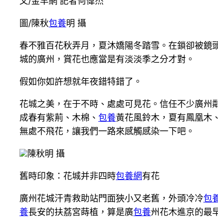
文/金羊網 記者何偉杰
圖/陳秋
包養
明 攝
春不雅百花秋弄月，夏沐嬌陽冬踏雪。在鎖卻被鏡
城的廣州，賞花也應當是有淡淡季之分才對。
假如你如許想就年夜錯特錯了。
花城之美，在于不時、處處可見花。信任不少廣州
成春有紫荊、木棉、
包養
黃花風鈴木，夏有鳳凰木
無處不飛花，讓我們一路來感觸感染一下吧。
陳秋明 攝
舊時印象：花城并非四時
包養網
有花
廣州花城汗青救助站門面狹小又老舊，外頭冷冷
包
養
長安的扶荔宮蒔植，算是廣
包養
州花木進京的最