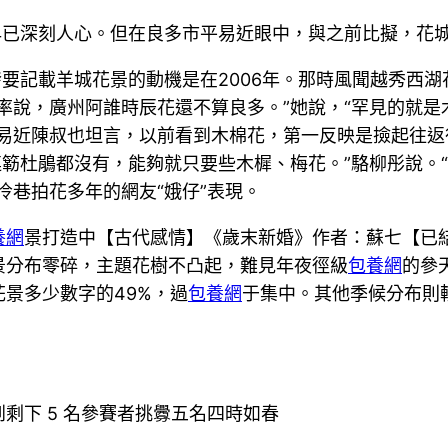
早已深刻人心。但在良多市平易近眼中，與之前比擬，花城
發要記載羊城花景的動機是在2006年。那時風聞越秀西
率說，廣州阿誰時辰花還不算良多。”她說，“罕見的就
易近陳叔也坦言，以前看到木棉花，第一反映是撿起往返
連簕杜鵑都沒有，能夠就只要些木樨、梅花。”駱柳彤說。
冷巷拍花多年的網友“娥仔”表現。
養網
景打造中【古代感情】《歲末新婚》作者：蘇七【已
景分布零碎，主題花樹不凸起，難見年夜徑級
包養網
的參
景多少數字的49%，過
包養網
于集中。其他季候分布則
剩下 5 名參賽者挑釁五名四時如春