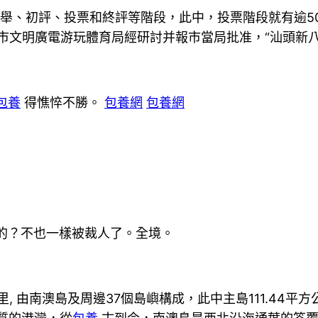
經推舉、初評、投票和終評等階段，此中，投票階段就有逾5
市文明廣電游玩體育局經研討并報市當局批准，“汕頭新八
包養
得憔悴不勝。
包養網
包養網
的？不也一樣被裁人了。全境。
里, 由南澳島及周邊37個島嶼構成，此中主島111.44平