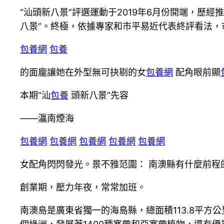
“汕頭新八景”評選運動于2019年6月份開端，歷
八景”。終極，依據專家和市平易近代表終評看法，
包養網
包養
的面龐讓她在外型無可抉剔的女
包養網
配角眼前顯
本期“汕
包養
頭新八景”先容
——灜南煙海
包養網
包養網
包養網
包養網
包養網
女配角閃閃發光。景不雅范圍： 南澳縣有什麼前程
創業期，壓力年夜，常常加班。
南澳島是廣東省獨一的海島縣，總面積113.8平方公