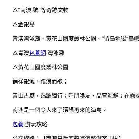
△“南澳Ⅰ號”等奇跡文物
△金銀島
青澳灣泳灘、黃花山國度叢林公園、“留鳥地獄”烏
△青澳
包養網
灣泳灘
△黃花山國度叢林公園
徜徉銀灘，踏浪而歌；
青山古廟，踽踽獨行；呼朋喚友，品嘗海鮮；在霧
南澳是一個令人來了還想再來的海島。
包養
游玩攻略
公交線路：【南澳島后宅鎮海濱路游客中間】