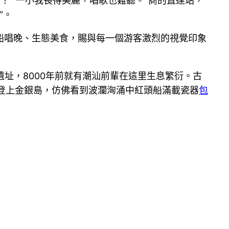
？ “一小我長得美麗，唱歌也難聽。”商的直達站，
”。
船唱晚、生態美食，賜與每一個游客激烈的視覺印象
遺址，8000年前就有潮汕前輩在這里生息繁衍。古
登上金銀島，仿佛看到波瀾洶涌中紅頭船滿載瓷器
包