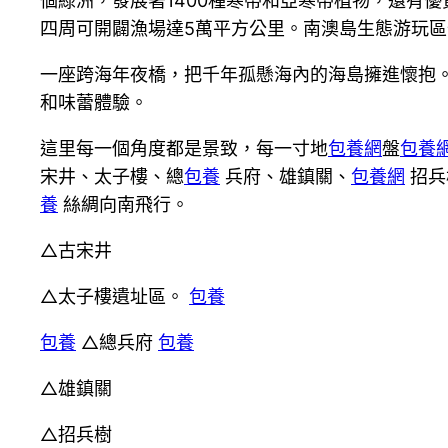
個綠洲，發展著1400種寒帶和亞寒帶植物，還有優
四周可開闢漁場達5萬平方公里。南澳島生態游玩區作為
一座跨海年夜橋，把千年孤懸海內的海島擁進懷抱
和味蕾體驗。
這里每一個角度都是景致，每一寸地
包養網
盤
包養
宋井、太子樓、總
包養
兵府、雄鎮關、
包養網
招兵
養
絲綢向南飛行。
△古宋井
△太子樓遺址區。
包養
包養
△總兵府
包養
△雄鎮關
△招兵樹