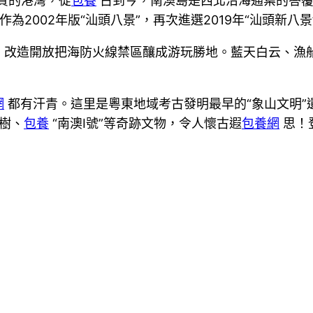
質的港灣，從
包養
古到今，南澳島是西北沿海通葉的答覆
2002年版“汕頭八景”，再次進選2019年“汕頭新八景
。改造開放把海防火線禁區釀成游玩勝地。藍天白云、漁
網
都有汗青。這里是粵東地域考古發明最早的“象山文明”
樹、
包養
“南澳Ⅰ號”等奇跡文物，令人懷古遐
包養網
思！