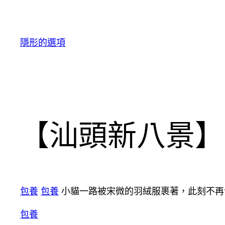
跳
至
主
隱形的選項
要
內
容
【汕頭新八景】
包養
包養
小貓一路被宋微的羽絨服裹著，此刻不
包養