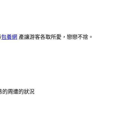
特
包養網
產讓游客各取所愛，戀戀不捨。
態的周遭的狀況