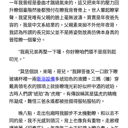
一年我曾經是委曲才踹過氣來的，這又把來年的壓力回
升瞭個臺階然後都預付在瞭我背脊骨上。世人響起瞭掌
聲，我望見唯有父親的臉上毫無波濤。買賣是年夜爸先
容的，我是中文系結業的。父親素來拗不外他年夜哥，
我認為所謂的長兄如父並不是將姿勢放高仿佛本身真的
晉陞瞭一個輩分。
“我兩兄弟再整一下噻，你好瞭咱們還不是搭到起
叨光。”
“莫恁個說，來喝，哥兒。”我歸答後又一口飲下瞭
玻璃杯裡一兩
衛浴設備
多琥珀色的液體。三媽（嬸）穿
戴高領毛衣的頸項上就掛瞭塊光彩好似杯中酒的琥珀，
古時人們謂“琥珀”為“虎魄”，有傳說稱其是猛虎的精魄
所凝成，難怪三爸永遙都被拾掇得服帖服帖的。
晚八點，走出包廂時我腳步不太機動瞭，和以去不
同的是，我不光感到頭沉，背上也像負有重物。走廊裡