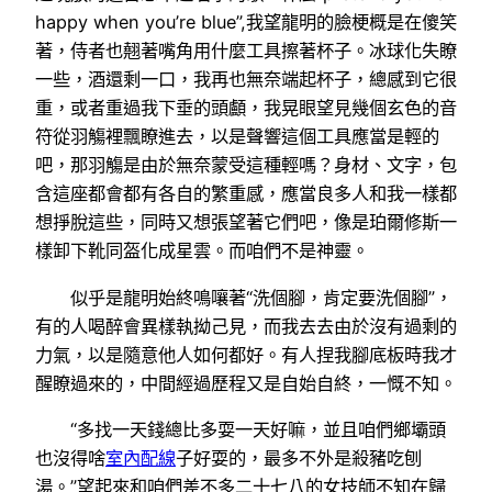
happy when you’re blue”,我望龍明的臉梗概是在傻笑
著，侍者也翹著嘴角用什麼工具擦著杯子。冰球化失瞭
一些，酒還剩一口，我再也無奈端起杯子，總感到它很
重，或者重過我下垂的頭顱，我晃眼望見幾個玄色的音
符從羽觴裡飄瞭進去，以是聲響這個工具應當是輕的
吧，那羽觴是由於無奈蒙受這種輕嗎？身材、文字，包
含這座都會都有各自的繁重感，應當良多人和我一樣都
想掙脫這些，同時又想張望著它們吧，像是珀爾修斯一
樣卸下靴同盔化成星雲。而咱們不是神靈。
似乎是龍明始終鳴嚷著“洗個腳，肯定要洗個腳”，
有的人喝醉會異樣執拗己見，而我去去由於沒有過剩的
力氣，以是隨意他人如何都好。有人捏我腳底板時我才
醒瞭過來的，中間經過歷程又是自始自終，一慨不知。
“多找一天錢總比多耍一天好嘛，並且咱們鄉壩頭
也沒得啥
室內配線
子好耍的，最多不外是殺豬吃刨
湯。”望起來和咱們差不多二十七八的女技師不知在歸