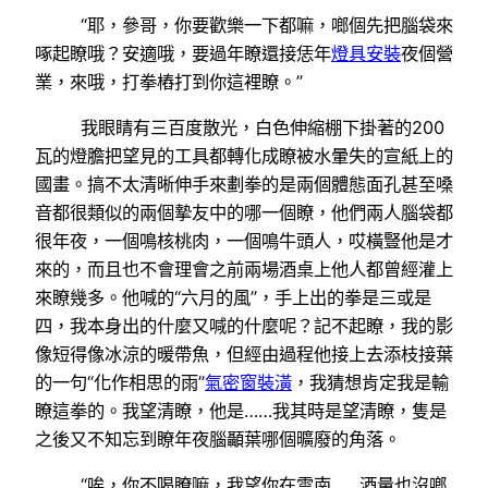
“耶，參哥，你要歡樂一下都嘛，啷個先把腦袋來
啄起瞭哦？安適哦，要過年瞭還接恁年
燈具安裝
夜個營
業，來哦，打拳樁打到你這裡瞭。”
我眼睛有三百度散光，白色伸縮棚下掛著的200
瓦的燈膽把望見的工具都轉化成瞭被水暈失的宣紙上的
國畫。搞不太清晰伸手來劃拳的是兩個體態面孔甚至嗓
音都很類似的兩個摯友中的哪一個瞭，他們兩人腦袋都
很年夜，一個鳴核桃肉，一個鳴牛頭人，哎橫豎他是才
來的，而且也不會理會之前兩場酒桌上他人都曾經灌上
來瞭幾多。他喊的“六月的風”，手上出的拳是三或是
四，我本身出的什麼又喊的什麼呢？記不起瞭，我的影
像短得像冰涼的暖帶魚，但經由過程他接上去添枝接葉
的一句“化作相思的雨”
氣密窗裝潢
，我猜想肯定我是輸
瞭這拳的。我望清瞭，他是……我其時是望清瞭，隻是
之後又不知忘到瞭年夜腦顳葉哪個曠廢的角落。
“唉，你不喝瞭嘛，我望你在雲南……酒量也沒啷