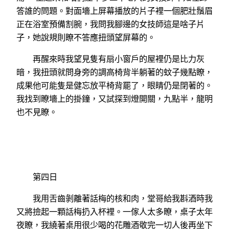
答誰的問題。對面墻上屏幕播放的片子裡一個肥壯鬚眉
正在浴室預備割腕，我問我腳邊的女技師這是啥子片
子，她說規則瞭不答應扭頭望屏幕的。
再醒來時我望見隻有扇小窗戶的屋裡仍是比力灰
暗，我扭頭就問身旁的調高椅背半躺著的蚊子幾點瞭，
成果他可能隻是健忘放平椅背罷了，眼睛仍是閉著的。
我找到瞭墻上的掛鐘，又試探到燈開關，九點半，龍明
也不見瞭。
第四日
我用舌齒剝離著話梅的核和肉，堂哥給我斟酒時我
又將撿起一顆話梅扔入杯裡。一傢人太多瞭，桌子太年
夜瞭，我繞著桌用很少喝的花雕酒敬完一切人後再坐下