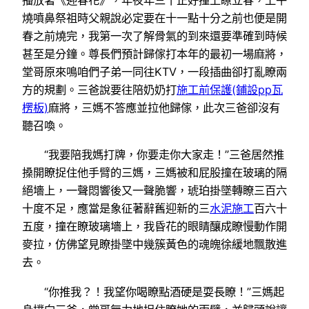
播放著《迎春花》，年夜年三十正好撞上瞭立春，上午
燒噴鼻祭祖時父親說必定要在十一點十分之前也便是開
春之前燒完，我第一次了解骨氣的到來還要準確到時候
甚至是分鐘。尊長們預計歸傢打本年的最初一場麻將，
堂哥原來鳴咱們子弟一同往KTV，一段插曲卻打亂瞭兩
方的規劃。三爸說要往陪奶奶打
施工前保護(鋪設pp瓦
楞板)
麻將，三媽不答應並拉他歸傢，此次三爸卻沒有
聽召喚。
“我要陪我媽打牌，你要走你大家走！”三爸居然推
搡開瞭捉住他手臂的三媽，三媽被和屁股撞在玻璃的隔
絕墻上，一聲悶響後又一聲脆響，琥珀掛墜轉瞭三百六
十度不足，應當是象征著辭舊迎新的三
水泥施工
百六十
五度，撞在瞭玻璃墻上，我昏花的眼睛釀成瞭慢動作開
麥拉，仿佛望見瞭掛墜中幾簇黃色的魂魄徐緩地飄散進
去。
“你推我？！我望你喝瞭點酒硬是耍長瞭！”三媽起