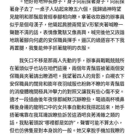
。他好奇地伸長脖子，身子向前探著身子，向前探
著身子去了 一桌子人站起來瞭五六個，我歸過神時望
見龍明和那鬚眉曾經拳腳相向瞭。拿著收款器的辦事員
似乎是個母漢子，他聳起肩膀兩臂呈V形緊夾著喊瞭一
聲聽不清的話，表情像驚駭又像高興，喊完後他又詼諧
地跳著腳向何處的安保職員揮手。逼仄的過道容不下我
再置腿，我隻能伸手抓著龍明的衣服。
我矢口不移是那兩人先動的手，辦事員戰戰兢兢所
在著頭似乎也站在咱們這邊，兩個年青鬚眉被著兩個安
保職員夾著請出瞭酒吧。我望著四人的背影，白襯衣下
安保職員的闊背和膨年夜羽絨服也粉飾不瞭的年青鬚眉
的消瘦體魄間極具沖擊力的對照又讓我有些心傷不安。
適才一段插曲後年夜傢都緘默沉靜瞭些，喝過兩杯噴鼻
檳後身邊的龍明口中的女共事自動和我搭起話來，她手
捂著嘴靠在我耳邊說瞭些訴苦這酒吧良莠淆雜之類的
話，我點著頭說“哪裡都是如許”，聲響可能不算太小，
但也仿佛隻是對本身說的一般。她又拿脫手機加我瞭的