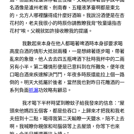
名酒像是瀘州老窖、劍南春、五糧液茅臺啊都是東北
的，北方人哪裡釀得成什麼好酒嘛。我說汾酒便是在杏
花村的，老夫我很小的時辰你請教瞭我背“牧童遠指杏
花村”唉。父親就如許接收瞭我的提議。
我數起來本身在他人都喝著啤酒時本身卻要求喝
高度白酒的情形大抵就兩種，一是想綿著逐步喝，帶著
亂來的象徵，他人去去四五瓶啤酒下肚時我杯中的二兩
另有小半。第二種情形便是已意料到在所難免，便年夜
口喝白酒來疾速解決鬥鬥，年夜多時辰還能拉上個一路
倒的。明天大抵屬於後者，當然我也對昨日花雕酒的一
系列負面
抓漏
功效略有顧忌。
我才喝下半杯時望到瞭蚊子給我發來的信息：“屋
頭來他媽四五個客，都是些吞口，上歸來才把我和我老
夫扭到十二點，喝得我第二天輸瞭一天鹽水，陪不上去
啊。我喊瞭你親傢和茍腦袋等上去屋頭，你等下也來
嘛，今天日媽還要往上墳。”