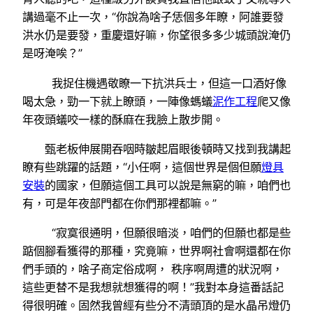
講過毫不止一次，“你說為啥子恁個多年瞭，阿誰要發
洪水仍是要發，重慶還好嘛，你望很多多少城頭說淹仍
是呀淹唉？”
我捉住機遇敬瞭一下抗洪兵士，但這一口酒好像
喝太急，勁一下就上瞭頭，一陣像螞蟻
泥作工程
爬又像
年夜頭蟻咬一樣的酥麻在我臉上散步開。
甄老板伸展開吞咽時皺起眉眼後頓時又找到我講起
瞭有些跳躍的話題，“小任啊，這個世界是個但願
燈具
安裝
的國家，但願這個工具可以說是無窮的嘛，咱們也
有，可是年夜部門都在你們那裡都嘛。”
“寂寞很通明，但願很暗淡，咱們的但願也都是些
踮個腳看獲得的那種，究竟嘛，世界啊社會啊還都在你
們手頭的，啥子商定俗成啊， 秩序啊周遭的狀況啊，
這些更替不是我想就想獲得的啊！”我對本身這番話記
得很明確。固然我曾經有些分不清頭頂的是水晶吊燈仍