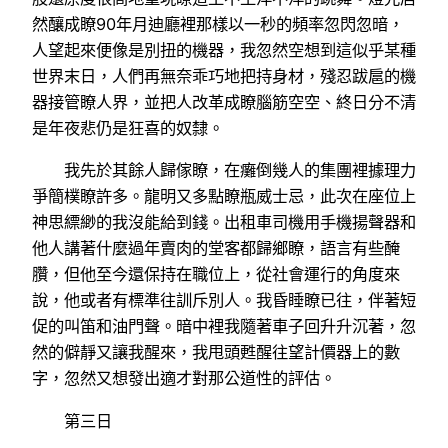
然釀成瞭90年月迪廳裡那樣以一秒的頻率忽閃忽暗，
人望起來便像是別扭的機器，我忽然空想到這似乎某種
世界末日，人們再無奈乖巧地把持身材，殘忍跋扈的機
器接管瞭人界，並把人改革成瞭腦筋空空、終日分不清
是年夜悲仍是狂喜的奴隸。
我先於其餘人歸傢瞭，在癱倒幾人的集團裡據理力
爭簡樸瞭許多。龍明又多點瞭瓶威士忌，此次在座位上
神思縹緲的我沒能給到錢。出租車司機用手機揚聲器和
他人講著什麼過年賣肉的堂客都歸鄉瞭，語言有些醃
臢，但他至今還保持在職位上，從社會運行的角度來
說，他或者有標準往訓斥別人。我昏睡瞭已往，伴著短
促的叫笛和油門聲。暗中裡我隨著車子回升升沉著，忽
然的僻靜又讓我醒來，我甩頭甦醒往望計價器上的數
字，忽然又想發出適才對那公道性的評估。
第三日