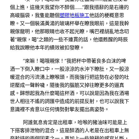
個上進，這幾天我望你不醉個……”跟我措辭的是右邊的
高峻腦袋，我隻能聽個
塑膠地板施工
他話的梗概意思
瞭。又一個裝滿黃湯的玻璃杯舉在瞭我眼前，這是我幹
親傢龍明，他那眼睛也收不起光瞭，嘴巴裡胡亂地念叨
著“親傢，喝”之類的一些不連貫的話，他還甦醒的時辰
給我說瞭他本年的績效被扣發瞭。
“來嘛！喝哦親傢！”我把杯中帶著良多白沫的啤
酒一下倒入瞭口中，一股涼涼的水沖下瞭肚，又一股涼
暖混合的污流湧上瞭喉頭，而我強行把這勢在必發的吐
逆壓成一聲幹噦，隨後我的腦筋又掉往瞭更多的逼真
感。歸想起我為什麼喝這杯酒，可以說是因為我在酒場
世人相往不遙的詞匯中造成的前提反射，也可以說我下
意識裡不肯意以任何情勢對摯友擺出高姿勢。
阿誰氣息肯定是出租車，哈喉的豬油味可能是上
下搭客排泄物的混合，這是醉酒的人老是在出租車上無
奈矜持的兩個因素之一。再加上一些狼藉的感官片斷，