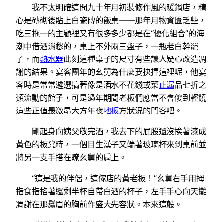
我不太明確這間九十年月初裝修作風的暖鍋店，精
心是磚砌後貼上白瓷磚的飯桌——那年月物資匱乏些，
吃三拖一的主顧裡又有很多多少都是在“優化組合”的海
潮中借酒消愁的，桌上不外兩三盤子，一瓶老白幹罷
了，而
熱水器
此刻這種桌子的尺寸有些讓人疑心改造凋
謝的結果。宴客團年的幺舅為什麼要抉擇這裡呢，他宴
客時是常常遴選搞著像是酒水不花錢或菜
止漏
品七折之
類流動的館子，可是過年期間老板們應當不會傻到輕饒
這些正值最激昂大方年夜
地板
方狀況的門客吧。
剛起身向姨父敬完酒，我去下的屁股還沒挨著漆成
黃色的板凳時，一個目生漢子又端著玻璃杯來到桌前並
將另一支手搭在瞭幺舅的肩上。
“這是我的伴侶，這傢店的黃老板！”幺舅右手用拇
指食指掐著還剩半杯自帶白酒的杯子，左手手心向天攤
凋謝在那鬚眉的胸前作盛大先容狀。本來這般。