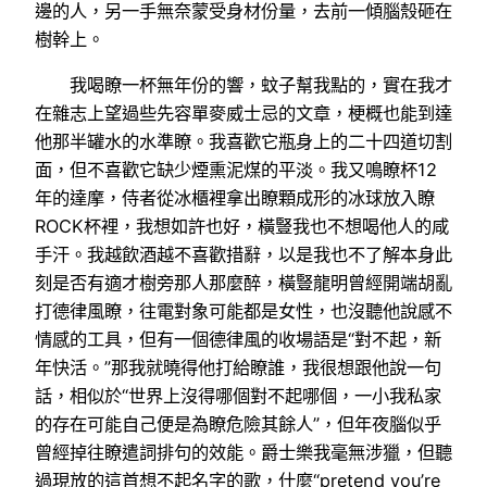
邊的人，另一手無奈蒙受身材份量，去前一傾腦殼砸在
樹幹上。
我喝瞭一杯無年份的響，蚊子幫我點的，實在我才
在雜志上望過些先容單麥威士忌的文章，梗概也能到達
他那半罐水的水準瞭。我喜歡它瓶身上的二十四道切割
面，但不喜歡它缺少煙熏泥煤的平淡。我又鳴瞭杯12
年的達摩，侍者從冰櫃裡拿出瞭顆成形的冰球放入瞭
ROCK杯裡，我想如許也好，橫豎我也不想喝他人的咸
手汗。我越飲酒越不喜歡措辭，以是我也不了解本身此
刻是否有適才樹旁那人那麼醉，橫豎龍明曾經開端胡亂
打德律風瞭，往電對象可能都是女性，也沒聽他說感不
情感的工具，但有一個德律風的收場語是“對不起，新
年快活。”那我就曉得他打給瞭誰，我很想跟他說一句
話，相似於“世界上沒得哪個對不起哪個，一小我私家
的存在可能自己便是為瞭危險其餘人”，但年夜腦似乎
曾經掉往瞭遣詞排句的效能。爵士樂我毫無涉獵，但聽
過現放的這首想不起名字的歌，什麼“pretend you’re