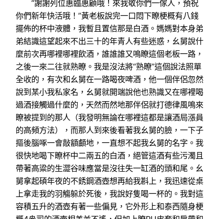
“謝謝列位惠臨惠顧哦！來我敬你們一傢人，預祝
你們新年快活哦！”黃老板說完一口悶下瞭梗概有八錢
擺佈的杯中液體，我暫且置信那是白酒。媽媽對本身弟
弟結識這望起來不出三十的年青人有些迷惑，幺舅說什
麼前次再哪裡哪裡飲酒，誰誰誰又鳴瞭這個老板一路，
之後一來二往就熟瞭。我是沒法將“熟瞭”這個說法照單
全收的，有次和幺舅在一路喝夜啤酒，他一個伴侶忽然
說到某小我私家名，幺舅就開端說他也熟識又在哪裡喝
過酒接觸過什麼的，天然而然地那伴侶就打德律風鳴來
瞭被提到的那人（我發明無論在哪裡這都是讓酒局漲員
的高頻方法），而那人到來後看著我幺舅的臉，一下子
摳後腦啄一會敲額顱地，一直想不起我幺舅的名字。我
很快地喝下瞭杯中二兩五的白酒，絕管這酒有些污濁且
帶著高粱的生澀谷味應當是沒往失一缸酒的頭和尾。幺
舅拿起碩年夜的不銹鋼酒壺想再給我斟上，我迅速從桌
上拿走我的羽觴躲於死後，我說好隻喝一杯的。我對這
容積五升的酒壺有著一些偏見，它外形上和泰西隨身梗
概4盎司的酒壺相差並不遙，但加上瞭PU皮套和肩帶和