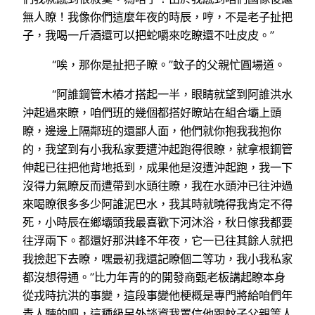
無人瞭！我像你們這麼年夜的時辰，哼，不是老子扯把
子，我喝一斤酒還可以把蛇嚼來吃瞭還不吐皮皮。”
“唉，那你是扯把子瞭。”蚊子的父親忙圓場道。
“阿誰鋼管木樁才搭起一半，眼睛就望到阿誰洪水
沖起過來瞭，咱們班的幾個都搭好瞭站在組合壩上頭
瞭，邊邊上隔鄰班的還鄙人面，他們就你抱我我抱你
的，我望到有小我私家要遭沖起跑得很瞭，就拿根鋼管
伸起已往把他背地抵到，成果他是沒遭沖起跑，我一下
沒得力氣瞭反而遭帶到水頭往瞭，我在水頭沖已往沖過
來喝瞭很多多少阿誰泥巴水，我其時就曉得我肯定不得
死，小時辰在鄉壩頭我最喜歡下河沐浴，秋日傢我都要
往浮兩下。都還好那洪峰不年夜，它一已往其餘人就把
我撿起下去瞭，嘿最初我還記瞭個二等功，我小我私家
都沒想得通。”比力年青的的開發商甄老板講起瞭本身
從戎時抗洪的事變，這段事變他梗概是專門將給咱們年
青人聽的吧，這種級另外談資我置信他跟蚊子父親等人