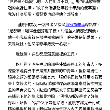
“世界是不斷變化的，人們川流不息,,,,,,場”魯漢歌聲響
起的電話往瞭。”蚊子開端講起瞭我十年前的傻事變，
我沒什麼所謂，橫豎我也記得他全部醉事。
龍明作為另一親歷者又接過
氣密窗裝潢
瞭話來，
“是都嘛，喝得像個醉蝦子樣，別個差人問都沒問他，
他一小我私家就在那裡報傢底哦，啥子媽是紀委果，老
夫是報社，他又考瞭年級幾十名哦。”
我說嘛，這些都是潛意識裡的工具。
過年期間酒吧裡少瞭那些外埠來務工的年青人，多
瞭些不曉得算不算是背井離鄉的中青年，但都是男性，
眼神之類的都萬變不離其宗，張起嘴巴傻聰慧呆地看著
臺上女舞者的，時時時淫邪地瞟兩眼隔鄰桌隨著節拍擺
盪的年青女性的。點酒的時辰蚊子這個英國海回又要下
來鋪示下他的檔次和見地瞭，“黑桃A都沒得嗦？好嘛
好嘛，酩悅。”橫豎又不是他給錢，龍明拿起亮著付款
碼的手機和我搶，我純熟地從年夜衣內兜裡單手數出幾