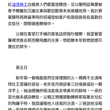
紅
油漆施工
白婚喪人們都要放鞭炮，足以闡明這聲響被
寄予瞭離別沉痛往事與歡迎歡樂未來兩種效用。我計算
著醒時再將最準時的祝福發給客戶和兩個我有些喜歡的
女娃兒，閉眼遁進瞭暗中。
父親在客堂打手機的客氣話把我吵醒瞭，我望著窗
簾裡泄進去照亮瞭飛塵的光束，想起瞭本年對燃放煙花
爆仗的禁令。
第五日
新年第一餐晚飯居然在傢裡開的火。媽媽不太清晰
拜灶王菩薩的習俗，老年夜月朔卻拿三炷噴鼻插在一顆
洋芋上，抽油煙機終極沒能吸走噴鼻灰的餘味，一桌的
菜也幾多感染瞭些。父親正預備挪動轉移那寫著女兒紅
的陶罐子時，我提議喝他人送我的汾酒，三爸說他沒喝
過，但語氣裡還保存著些伎癢，父親則揮著個手說中國