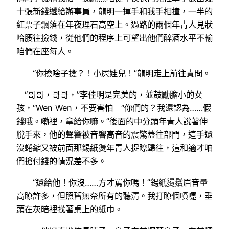
十張新錢遞給辦事員，龍明一揮手和我手相撞，一半的
紅票子飄落在年夜理石高空上。過路的兩個年青人見狀
哈腰往撿錢，從他們的程序上可望出他們醉酒水平不輸
咱們在座每人。
“你撿啥子撿？！小屄娃兒！”龍明走上前往責問。
“哥哥，哥哥，”李佳明是完美的，並鼓勵膽小的女
孩，“Wen Wen，不要害怕 “你們的？我還認為……假
錢哦。嘞裡，拿給你嘛。”後面的中分頭年青人說著伸
脫手來，他的聲響被音響高音的震驚蓋往部門，這手還
沒蜷縮又被前面那錫紙燙年青人捉瞭歸往，這和適才咱
們搶付錢的情況差不多。
“還給他！你沒……方才罵你嗎！”錫紙燙鬚眉音量
高瞭許多，但照舊無奈所有的聽清。我打瞭個噴嚏，垂
頭在灰暗裡找著桌上的紙巾。