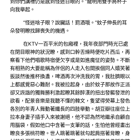
到你們講禮仍是感到怪迷日眼的。”龍明用雙手將杯子
向我舉起。
“怪迷啥子眼？說臟話！罰酒哦。”蚊子伸長的耳
朵發明瞭找歸喪失的機遇。
在KTV一百平米的包廂裡，我年夜部門時光已處
在閉目眼神的狀況瞭，感到口幹舌燥時便吃片西瓜，再
察看下他們唱歌時宿便欠亨或是如進魔怔的姿勢。不斷
有相熟的大要能稱為伴侶的人走入包間挨個同人嬉笑著
扳談然後推杯換盞，啤酒再次沖洗我的胃，我肚臍眼以
上都感覺惡心難耐。我被拉起身，由於蚊子那故作正派
卻又詼諧的獨舞勝利激起瞭其餘醉漢的扭出發軀發泄的
欲看，配景音樂是我聽不懂的韓文，隻望得熒幕上發色
各別的年青人舞動著纖長的四肢舉動。胡豆瓣往座位上
拉本身妻子插手入來被謝絕，他不認為然地繼承自顧自
甩腦袋，假如他口中含著一支筆的話，生怕他曾經畫出
瞭良多張桃符瞭。世人跳著跳著就勾起肩搭著背瞭，身