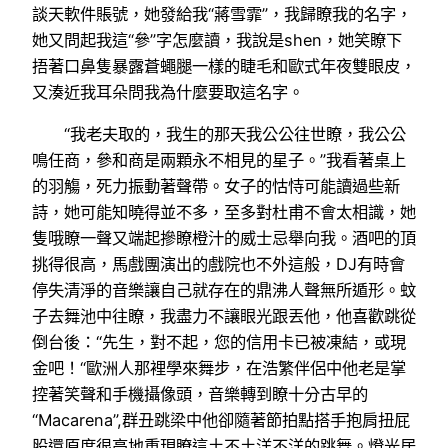
談天軟件賬號，她發給我“蔣雪霏”，我歸瞭我的名字，
她又問起我這“參”字怎麼讀，我說是shen，她笑瞭下
捂著口鼻隻暴露蒼蠅腿一樣的睫毛和歐式年夜雙眼皮，
又湊近我耳朵問我為什麼要取這名字。
“我老夫取的，我生的那天我公公往世瞭，我公公
鳴任商，參和商是兩顆永不相見的星子。”我看著桌上
的羽觴，死力振動著聲帶。女子的怙恃可能讀過些新
詩，她可能知曉得並不多，至多對杜甫不會太相識，她
隻哦瞭一聲又端起摻瞭橙汁的威士忌舉向我。酒吧的頂
挑得很高，馬戲團演出的戲院也不外這般，DJ有時會
停失清淨的音樂讓自己就存在的鼎沸人聲無所遁形。蚊
子去舞池中往瞭，我盡力不讓眼光跟丟他，他喜歡跳從
倒台後：“先生，對不起，您的信用卡已被凍結，或現
金吧！“歐洲人那裡學來舞步，在浩繁伴侶中他老是掌
控著笑聲和手機攝像頭，音樂轉到瞭十分古早的
“Macarena”,群丑跳梁中他卻隨著節拍點搭手抱肩扭屁
股還原度很高地重現瞭這土不土洋不洋的跳舞。燈光居