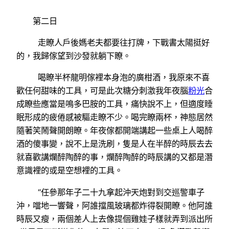
第二日
走瞭人戶後媽老夫都要往打牌，下戰書太陽挺好
的，我歸傢望到沙發就躺下瞭。
喝瞭半杯龍明傢裡本身泡的廣柑酒，我原來不喜
歡任何甜味的工具，可是此次糖分刺激我年夜腦
粉光
合
成瞭些應當是鳴多巴胺的工具，痛快說不上，但適度睡
眠形成的疲倦感被驅走瞭不少。喝完瞭兩杯，神態居然
隨著笑鬧聲開朗瞭。年夜傢都開端講起一些桌上人喝醉
酒的傻事變，說不上是洗刷，隻是人在半醉的時辰去去
就喜歡講爛醉陶醉的事，爛醉陶醉的時辰講的又都是潛
意識裡的或是空想裡的工具。
“任參那年子二十九拿起沖天炮對到交巡警車子
沖，噹地一響聲，阿誰擋風玻璃都炸得裂開瞭。他阿誰
時辰又瘦，兩個差人上去像提個雞娃子樣就弄到派出所