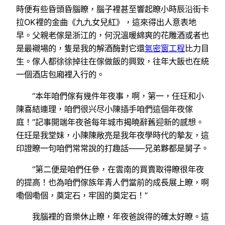
時便有些昏頭昏腦瞭，腦子裡甚至響起瞭小時辰沿街卡
拉OK裡的金曲《九九女兒紅》，這來得出人意表地
早。父親老傢是浙江的，何況溫暖綿爽的花雕酒或者也
是最襯場的，隻是我的解酒酶對它還
氣密窗工程
比力目
生。傢人都徐徐掉往在傢做飯的興致，往年大飯也在統
一個酒店包廂裡入行的。
“本年咱們傢有幾件年夜事，啊，第一，任玨和小
陳喜結連理，咱們很兴尽小陳插手咱們這個年夜傢
庭！”記事開端年夜爸每年城市揭曉辭舊迎新的感想。
任玨是我堂妹，小陳陳敞亮是我年夜學時代的摯友，這
印證瞭一句咱們常常說的打趣話——兄弟夥都是舅子。
“第二便是咱們任參，在雲南的買賣取得瞭很年夜
的提高！也為咱們傢族年青人們當前的成長展上瞭，啊
嘞個嘞個，奠定石，牢固的奠定石！”
我腦裡的音樂休止瞭，年夜爸說得的確太好瞭。這