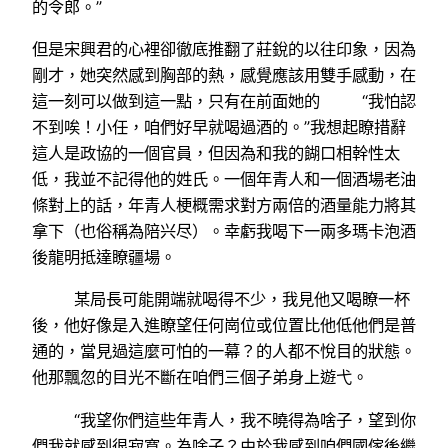
的令郎。”
但是宋興君的心裡卻徹底推翻了莊銳的以往印象，因為
剛才，她突然感到胸部的熱，感覺應該用雙手感動，在
這一刻可以做到這一點，只有在前面她的 “我怕認
不到唉！小任，咱們好早就喝過酒的。”我想起瞭措辭
這人是政協的一個官員，但因為和我的餬口相幹性太
低，我並不記得他的姓氏。一個年青人和一個酒場老油
條對上的話，年青人梗概需求對方兩倍的酒量能力將其
拿下（也俗稱為陪兴尽）。幸虧我喝下一兩多瑪卡泡酒
後龍明抵達瞭疆場。
某局長可能開端就喝得不少，我見他又喝瞭一杯
後，他好像是入進瞭望任何崗位或位置比他低他們是普
通的，當見過這麼可怕的一幕？的人都不悅目的狀態。
他那飄忽的目光不斷在咱們三個子弟身上遊弋。
“我望你們這些年青人，我不曉得為啥子，望到你
們我就感到很寂寞。為啥子？由於我感到咱們國傢後繼