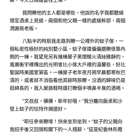
我問瞭他的主人都是哪些，他說的名字我都聽過
頭至酒桌上見過，兩個和他父親一樣的處級幹部，兩個
凋謝商老板。
八點半的時辰我走路到瞭一公裡外的蚊子傢，一
個私密性極好的純別墅小區，蚊子傢還偏偏選瞭很靠內
側的一棟。我望見另有幾棟屋子黑燈瞎火清絲雅靜的，
寬廣衡宇裡傳出的光明會比小傢大戶裡的溫馨些，好比
聖誕時美國室第區。一棟屋子老年夜月朔早晨都寒秋巴
清的，或者就不消指看他其餘時辰瞭。汾酒的歸味仍是
挺綿長的，我入屋換鞋時還打瞭個半噴鼻半臭的酒嗝。
“文叔叔，嬢嬢，新年好哦。”我分離向飯桌和沙
發上蚊子的怙恃作揖道好。
“耶任參來瞭嗦！快來坐到坐到。”蚊子的父親向
我招手後又回頭和閣下的一人措辭，“這是紀委林彤霞