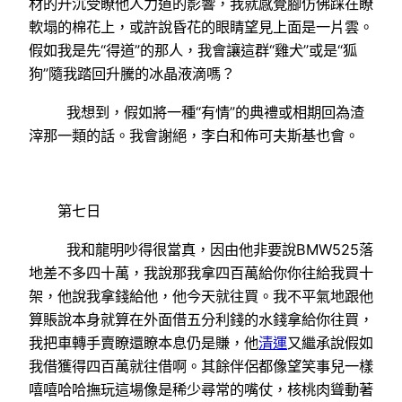
材的升沉受瞭他人力道的影響，我就感覺腳仿佛踩在瞭
軟塌的棉花上，或許說昏花的眼睛望見上面是一片雲。
假如我是先“得道”的那人，我會讓這群“雞犬”或是“狐
狗”隨我踏回升騰的冰晶液滴嗎？
我想到，假如將一種“有情”的典禮或相期回為渣
滓那一類的話。我會謝絕，李白和佈可夫斯基也會。
第七日
我和龍明吵得很當真，因由他非要說BMW525落
地差不多四十萬，我說那我拿四百萬給你你往給我買十
架，他說我拿錢給他，他今天就往買。我不平氣地跟他
算賬說本身就算在外面借五分利錢的水錢拿給你往買，
我把車轉手賣瞭還瞭本息仍是賺，他
清運
又繼承說假如
我借獲得四百萬就往借啊。其餘伴侶都像望笑事兒一樣
嘻嘻哈哈撫玩這場像是稀少尋常的嘴仗，核桃肉聳動著