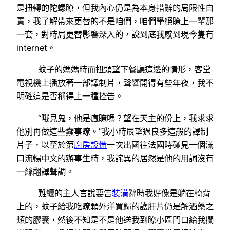
是扭轉的陀螺瞭，但我內心仍是為本身措辭的局限性自
責，我了解帶來更替的不是咱們，咱們學絕瞭上一輩那
一套，對時局更替影響深入的，說到底我感到現今隻有
internet。
蚊子的媽媽時而扭頭望下餐廳這邊的情形，客堂
電視機上播放著一部譯制片，聲響開得有些年夜，我不
明確這是否稱得上一種控告。
“哦見鬼，他是瘋瞭嗎？望在天主的份上，我求求
他別再做這些蠢事瞭。”我小時辰望過良多這般的譯制
片子，以至於第
廚房設備
一次出國往法國時碰見一個滿
口流暢中文的辦事生時，我詫異的居然是他的用詞沒有
一絲翻譯聲調。
難纏的主人言說要告
裝潢
辭時我好像是躺在椅背
上的，蚊子給我吃瞭顆外洋買歸的護肝片仍是解酒藥之
類的膠囊，然後不知是不是他送我到瞭小區門口給我攔