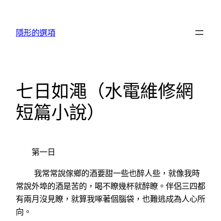
跳
至
隱形的選項
主
要
內
容
七日如澠（水電維修網
短篇小說）
第一日
我常常說傢鄉的酒要甜一些也醉人些，就像我時
常說外埠的酒是苦的，喝不瞭幾杯就醉瞭。伴侶三四都
有兩月沒見瞭，就算我啄著個腦袋，也難逃成為人心所
向。