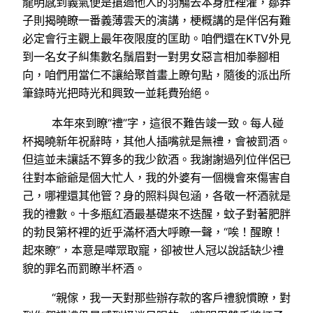
龍明感到義氣便是搶過他人的羽觴去本身肚裡灌，鄒莽
子則揭曉瞭一番義薄雲天的演講，梗概講的是伴侶有難
必定會行主觀上最年夜限度的匡助。咱們還在KTV外見
到一名女子糾集數名鬚眉對一對男女惡言相加拳腳相
向，咱們用當仁不讓給聚首畫上瞭句點，隨後的派出所
筆錄時光把時光和興致一並耗費殆絕。
本年來到瞭“禮”字，這很不難告竣一致。每人碰
杯揭曉新年祝辭時，其他人插嘴就是無禮，會被罰酒。
但這並未讓話不算多的我少飲酒。我謝謝過列位伴侶已
往對本爺爺是個大忙人，我的外婆有一個機會來傷害自
己，哪裡還其他管？身的照料與包涵，各敬一杯酒就是
我的禮數。十多瓶紅酒最基礎來不迭醒，蚊子對著肥胖
的勃艮第杯裡的近乎滿杯酒大呼瞭一聲，“唉！醒瞭！
起來瞭”，本意是嘩眾取寵，卻被世人冠以說話缺少禮
貌的罪名而罰瞭半杯酒。
“親傢，我一天對那些辦存款的客戶禮貌慣瞭，對