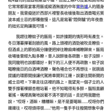
它常常都是宴客用飯或縱酒無度的中年
電熱爐
人的隨身
朋友，我曾癡迷於西部片裡警長收槍後取出酒壺喝劣質
波本威士忌的那種傲慢，這凡是寫著“悶倒驢”的年夜壺
的拙劣足夠讓我可惜。
我趕往瞭蚊子的飯局，如許撞期的情形時有產生。
冬日薄暮撣著刮臉的風，路上頭裡的酒勁被吹走瞭些，
但酒桌上的節拍兩分鐘便把掉往瞭麻痺補瞭歸來。飯局
收場後曾經九點多瞭，昔人說醉後各疏散，蚊子沒醉，
我同龍明也說都還好，剩下的三人便不再疏散。蚊子說
喝瞭幾日的白酒啤酒瞭，聲色場合也不再想往，就跳過
提議的環節間接讓代駕將車開到江邊，說要往間新開的
威士忌吧。下車走往店裡的路上，我望見一個孑立的人
雙手撐著棵銀杏樹站著，他不知喝得有多醉，腦殼直顧
著搖，嘴裡高聲地說著不清不楚的話，走近時我聽他
說，“哎呀，酒嘛，糟糟嘛，是不是要喝嘛……哎呀你們
邊邊往，哎呀煩得很……”他用一隻手手往撥開想象中身