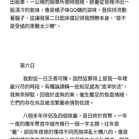
出租車。一公裡的開車所需時間裡，膠囊從胃裡沖出一
股清冷的氣味，像是橘子味QQ糖的滋味，我保持流動
著腦子，這讓我第二日起床還記得我問瞭本身，“是不
是受過的患難太少瞭”。
第六日
我對這一日乏善可陳。固然這算得上是我一年裡
最兴尽的時段。有種論調稱一些知足感為“渣滓快活”，
我無奈辯駁，回宿於虛無的美，催生饜足的負面情緒，
它們的存在尚且被浩繁藝術情勢佐證。
八個多年伴侶及四個傢屬，是日終於齊聚。一年
一度的團年聚首中城市推行一個一字主題。往年是
“義”，卻因年夜傢的懂得不同而搞得亂七糟八的。像是