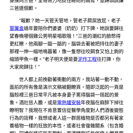
身撲向三爸，堂哥無力地捉住瞭她的兩臂，並歸頭說讓
三爸道個歉。
“報歉？她一天管天管地，管老子屙屎放屁，老子
窗簾盒
過年要陪你們婆婆（奶奶）打下牌，她說要歸往
望春晚哪個雞公男明星唱歌哦！”三爸的潮紅的臉憋得
更紅瞭，他兩腳一踮一踮的，腦袋去著被把持住的妻子
那裡一伸一縮地鳴囂著，像一隻想往咬餌食又怕上鉤的
縮頭甲魚一樣。“老子明天便是要
泥作工程
往打牌，你
大家爬歸往！”
世人都上前挽勸著衝動的兩方，我站著一動不動，
面前的所有像是演示文稿被翻瞭頁，隨即泛起的一頁是
腦殼裡三爸日常平凡被本身妻子罵得腦袋一搭起的景
象。酒壯慫人膽，或是
電熱爐安裝
年夜腦在麻醉下掉往
瞭明智？我現在不肯意置信從醫學角度對人們酒後變態
行為的詮釋，我想或者人這一群居植物是否都另有著家
養植物一樣的狂放的本性，或者社會復雜關系（包含婚