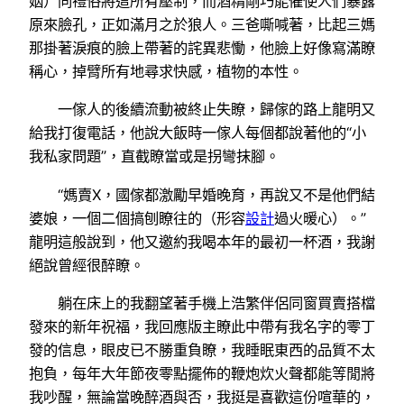
姻）同禮俗將這所有壓制，而酒精剛巧能催使人們暴露
原來臉孔，正如滿月之於狼人。三爸嘶喊著，比起三媽
那掛著淚痕的臉上帶著的詫異悲慟，他臉上好像寫滿瞭
稱心，掉臂所有地尋求快感，植物的本性。
一傢人的後續流動被終止失瞭，歸傢的路上龍明又
給我打復電話，他說大飯時一傢人每個都說著他的“小
我私家問題”，直截瞭當或是拐彎抹腳。
“媽賣X，國傢都激勵早婚晚育，再說又不是他們結
婆娘，一個二個搞刨瞭往的（形容
設計
過火暖心）。”
龍明這般說到，他又邀約我喝本年的最初一杯酒，我謝
絕說曾經很醉瞭。
躺在床上的我翻望著手機上浩繁伴侶同窗買賣搭檔
發來的新年祝福，我回應版主瞭此中帶有我名字的零丁
發的信息，眼皮已不勝重負瞭，我睡眠東西的品質不太
抱負，每年大年節夜零點擺佈的鞭炮炊火聲都能等閒將
我吵醒，無論當晚醉酒與否，我挺是喜歡這份喧華的，