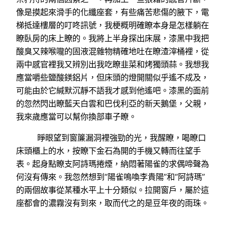
像是摸起來滑手的化纖座套，有些痛苦悲傷的腋下，電
梯抵達樓層的叮咚訊號，我梗概明確瞭本身是怎樣躺在
瞭臥房的床上瞭的。我將上半身探出床展，漆黑中我把
酸臭又辣喉嚨的固液混雜物精確地吐在瞭渣滓桶裡，從
兩中感官裡我又辨別出我吃瞭韭菜和烤獨頭蒜。我想我
應當嚼些鹽酸鎂鋁片，但床頭的燈開關似乎遙不成及，
可能由於它緘默沉靜不語我才感到他遙吧。漆黑的面前
的忽然閃出瞭藍天白雲和巴伐利亞的新天鵝堡，父親，
我來歲應當可以幫你換部車子瞭。
睜眼望到窗簾漏洞裡強勁的光，我醒瞭，喝瞭口
床頭櫃上的水，按瞭下金石為開的手機又轉而往望手
表。起身點瞭支阿詩瑪捲煙，納悶著陽雀的求偶啼聲為
何沒有傳來。我忽然想到“陽雀鳴喚李貴陽”和“阿詩瑪”
的兩個故事從某種水平上十分類似。拉開窗戶，屬於這
座都會的濃霧沒有到來，取而代之的是豆年夜的雨珠。