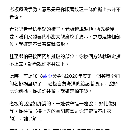
老板還做手勢，意思是是你順著紋理一條條撕上去并不
希奇。
看著記者半信半疑的樣子，老板越說越順，#先婚後
愛，暖和又殘暴的小甜文親身脫手演示，意思是換個部
位，就確定不會有這種情形。
甚至哪怕是後面阿誰扯破的部位，你換個方法就確定撕
不上去，記者說你本身試下。
此時，可謂1818
甜心
黃金眼2020年度第一個笑爆全網
的名排場呈現了！ 老板自負滿滿的給記者演示，說好
比你別撕，你如許往頂，就確定頂不破。
老板的話是如許說的，一邊做舉措一邊說： 好比像如
許，你往頂（接上去的臺詞應當是你確定頂不出來
的），誰了解……