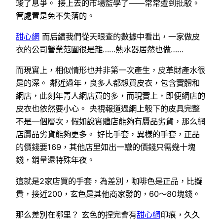
竣了息爭。 接上去的市場監學了——常常遭到批駁。
管處置是免不失落的。
甜心網
而后續我們從天眼查的數據中看出，一家做皮
衣的公司營業范圍很是雜……熱水器居然也做……
而現實上，相似情形也并非第一次產生，皮革財產水很
是的深。 鄰近過年，良多人都想買皮衣，包含實體和
網店，此刻年青人網店買的多，而現實上，即便網店的
皮衣也依然要小心。 央視報道過網上彀下的皮具完整
不是一個層次，假如說實體店能夠有贗品劣貨，那么網
店贗品劣貨能夠更多。 好比手套，異樣的手套，正品
的價錢要169，其他店里如出一轍的價錢只需幾十塊
錢，銷量還特殊年夜。
這就是2家店買的手套，為差別，咖啡色是正品，比擬
貴，接近200，玄色是其他商家發的，60～80塊錢。
那么差別在哪里？ 玄色的捏完會有
甜心網
印痕，久久