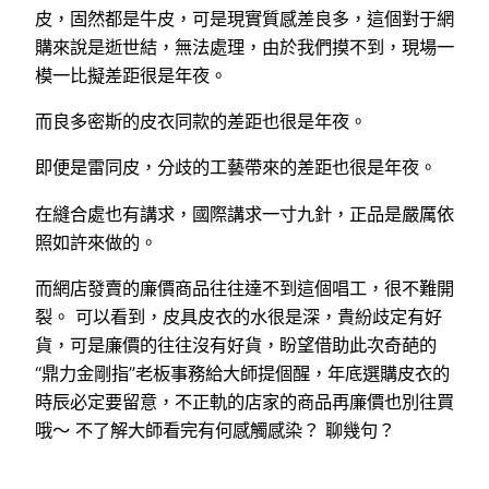
皮，固然都是牛皮，可是現實質感差良多，這個對于網
購來說是逝世結，無法處理，由於我們摸不到，現場一
模一比擬差距很是年夜。
而良多密斯的皮衣同款的差距也很是年夜。
即便是雷同皮，分歧的工藝帶來的差距也很是年夜。
在縫合處也有講求，國際講求一寸九針，正品是嚴厲依
照如許來做的。
而網店發賣的廉價商品往往達不到這個唱工，很不難開
裂。 可以看到，皮具皮衣的水很是深，貴紛歧定有好
貨，可是廉價的往往沒有好貨，盼望借助此次奇葩的
“鼎力金剛指”老板事務給大師提個醒，年底選購皮衣的
時辰必定要留意，不正軌的店家的商品再廉價也別往買
哦～ 不了解大師看完有何感觸感染？ 聊幾句？