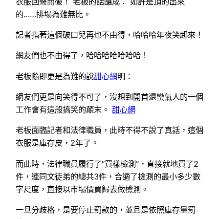
衣服回聲而破！ 老板的話釀成： 如許是頂的出來
的……排場為難無比。
記者指著這個破口兒再也不由得，哈哈哈年夜笑起來！
網友們也不由得了，哈哈哈哈哈哈哈！
老板隨即更是為難的說
甜心網
明：
網友們更是向笑得不可了，沒想到開首還蠻氣人的一個
工作會有這般搞笑的顛末。
甜心網
老板面臨記者和法律職員，此時不得不說了真話，這個
衣服是庫存皮，2年了。
而此時，法律職員履行了“買樣檢測”，直接就地買了2
件，連同文徒弟的總共3件，合適了檢測的最小多少數
字尺度，直接以市場價買歸去做檢測。
一旦分歧格，是要停止罰款的，並且是依照庫存量罰