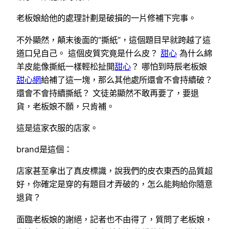
老板娘給他的處理計劃是破損的一片修補下完事。
不外顯然，顛末後面的“撕紙”，這個題目早就跨越了這
道口兒自己。 這個皮質究竟是什么皮？
甜心
為什么綿
羊皮能像撕紙一樣輕松扯開
甜心
？ 哪怕到時辰老板娘
甜心網
給補了這一塊，那么其他處所還會不會持續破？
還會不會持續撕紙？ 文徒弟顯然不敢再要了，要退
貨，老板娘不願，只肯補。
這是這家衣服的店家。
brand是這個：
店家甚至拿出了真皮標識，說我們的皮衣東西的品質超
好，你確定是穿的有題目才弄破的，怎么能夠給你隨意
退貨？
面臨老板娘的謝絕，記者也不由得了，質問了老板娘，