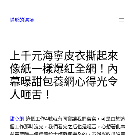
跳
至
隱形的選項
主
要
內
容
上千元海寧皮衣撕起來
像紙一樣爆紅全網！內
幕曝甜包養網心得光令
人咂舌！
甜心網
這個工作4號就有同窗讓我們寫寫，可是由於這
個工作那時沒完，我們看完之后也是咂舌，心想著此事
必需要蹲一個后續給大師發個完全的，不然光吃瓜沒意