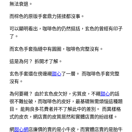
無法衰退。
而棕色的原版手套鼎力搓揉都沒事。
可以顯明看出，咖啡色的仍然挺括，玄色的曾經有印子
了。
而玄色手套指縫中有圓圈，咖啡色完整沒有。
這是為何？ 拆開才了解。
玄色手套還在傍邊襯
甜心
了一層。 而咖啡色手套完整
沒有。
為何要襯？ 由於玄色皮欠好，劣質皮，不襯
甜心
的話
很不難扯破，而咖啡色的皮好，最基礎無需煩惱這種題
目。 能夠良多花費者并不了解此中的差別。 而異樣格
式的皮衣，網店賣的皮質居然和實體店賣的紛歧樣。
網
甜心網
店廉價的賣的是小牛皮，而實體店賣的是胎牛