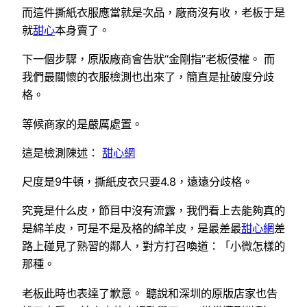
而這件撕紙衣服應當就是次品，廠商沒有收，老板于是
就
甜心
本身賣了。
下一個步驟，原版廠商會告狀“金剛指”老板侵權。 而
我們最關懷的衣服檢測也出來了，簡直是扯破度分歧
格。
等候商家的是嚴厲處置。
這是檢測陳述：
甜心網
尺度是9牛頓，撕紙皮衣只要4.8，遠遠分歧格。
究竟是什么皮，節目中沒有流露，我們看上去能夠真的
是綿羊皮，可是不是及格的綿羊皮，是最差最
甜心網
差
路上碰見了熟習的鄰人，對方打召喚道：「小微怎樣的
那種。
老板此時也表達了歉意。 聽說和深圳的原版店家也告