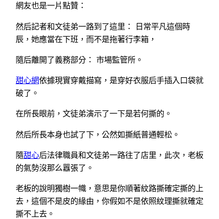
網友也是一片點贊：
然后記者和文徒弟一路到了這里： 日常平凡這個時
辰，她應當在下班，而不是拖著行李箱，
隨后離開了義務部分： 市場監管所。
甜心網
依據現實穿戴描寫，是穿好衣服后手插入口袋就
破了。
在所長眼前，文徒弟演示了一下是若何撕的。
然后所長本身也試了下，公然如撕紙普通輕松。
隨
甜心
后法律職員和文徒弟一路往了店里，此次，老板
的氣勢沒那么囂張了。
老板的說明獨樹一幟，意思是你順著紋路撕確定撕的上
去，這個不是皮的緣由，你假如不是依照紋理撕就確定
撕不上去。