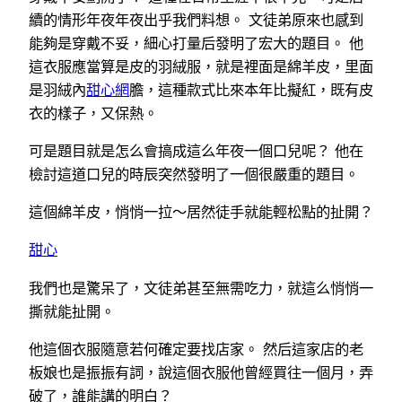
續的情形年夜年夜出乎我們料想。 文徒弟原來也感到
能夠是穿戴不妥，細心打量后發明了宏大的題目。 他
這衣服應當算是皮的羽絨服，就是裡面是綿羊皮，里面
是羽絨內
甜心網
膽，這種款式比來本年比擬紅，既有皮
衣的樣子，又保熱。
可是題目就是怎么會搞成這么年夜一個口兒呢？ 他在
檢討這道口兒的時辰突然發明了一個很嚴重的題目。
這個綿羊皮，悄悄一拉～居然徒手就能輕松點的扯開？
甜心
我們也是驚呆了，文徒弟甚至無需吃力，就這么悄悄一
撕就能扯開。
他這個衣服隨意若何確定要找店家。 然后這家店的老
板娘也是振振有詞，說這個衣服他曾經買往一個月，弄
破了，誰能講的明白？