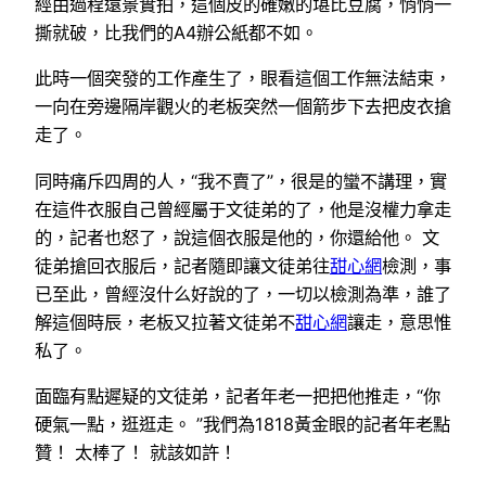
經由過程遠景實拍，這個皮的確嫩的堪比豆腐，悄悄一
撕就破，比我們的A4辦公紙都不如。
此時一個突發的工作產生了，眼看這個工作無法結束，
一向在旁邊隔岸觀火的老板突然一個箭步下去把皮衣搶
走了。
同時痛斥四周的人，“我不賣了”，很是的蠻不講理，實
在這件衣服自己曾經屬于文徒弟的了，他是沒權力拿走
的，記者也怒了，說這個衣服是他的，你還給他。 文
徒弟搶回衣服后，記者隨即讓文徒弟往
甜心網
檢測，事
已至此，曾經沒什么好說的了，一切以檢測為準，誰了
解這個時辰，老板又拉著文徒弟不
甜心網
讓走，意思惟
私了。
面臨有點遲疑的文徒弟，記者年老一把把他推走，“你
硬氣一點，逛逛走。 ”我們為1818黃金眼的記者年老點
贊！ 太棒了！ 就該如許！