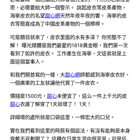
思，必需要給大師一個警示。 說起皮衣等皮革產物，
海寧皮衣的名望
甜心網
天然年夜年夜的響。 海寧的皮
衣等簡直成為了中國皮革產物的一個標桿。
可是題目就來了，皮衣里面的水有多深？ 你完整不了
解！ 曝光媒體是我們最愛的1818黃金眼，我們第一次
看到了如許的皮衣。 工作產生在海寧，文徒弟就是上
面這個當事人。
和我們開首寫的一樣，大
甜心網
師都感到海寧皮衣好，
一個廣東的工友就讓他代買了一件皮衣。
價錢是1500元，
甜心
未便宜了，這么一件上千元的皮
甜心
衣誰了解穿了1天就壞了！ 1天！
詳細壞的處所就是口袋這里，一條宏大的口兒。
實在我們看到這里的時辰有個設法，有沒有能夠是本身
穿戴不妥劃開了？ 這種在日常生涯中很罕見，可是后