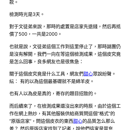
款。
檢測時光是3天。
對于文徒弟來說，那時的處置是店家先退錢，然后再抵
償了500，一共是2000。
也就是說，文徒弟這個工作到這里停止了，那時謎團仍
是沒有解開，我們一向在等這個檢測成果，這個皮究竟
是怎么回事，良多網友也是很焦急：
關于這個皮究竟是什么工具，網友們
甜心
眾說紛聲。
紜： 有的以為這個最基礎就不是綿羊皮。
也有人以為皮是真的，寄存的題目招致的。
而后續來了，在檢測成果還沒出來的時辰，由於這個工
作在網上熱炒，有其他服裝供給商質問這個“格式”的
“原版店家”，問這個皮衣的東西
甜心
的品質怎么那么
差？ 然后原版店家找到了記者，說他們這家是冒充