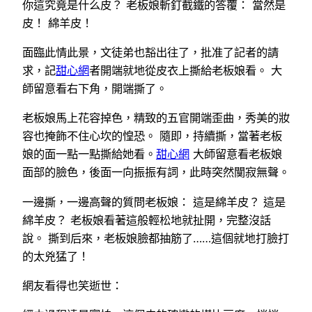
你這究竟是什么皮？ 老板娘斬釘截鐵的答覆： 當然是
皮！ 綿羊皮！
面臨此情此景，文徒弟也豁出往了，批准了記者的請
求，記
甜心網
者開端就地從皮衣上撕給老板娘看。 大
師留意看右下角，開端撕了。
老板娘馬上花容掉色，精致的五官開端歪曲，秀美的妝
容也掩飾不住心坎的惶恐。 隨即，持續撕，當著老板
娘的面一點一點撕給她看。
甜心網
大師留意看老板娘
面部的臉色，後面一向振振有詞，此時突然闃寂無聲。
一邊撕，一邊高聲的質問老板娘： 這是綿羊皮？ 這是
綿羊皮？ 老板娘看著這般輕松地就扯開，完整沒話
說。 撕到后來，老板娘臉都抽筋了……這個就地打臉打
的太兇猛了！
網友看得也笑逝世：