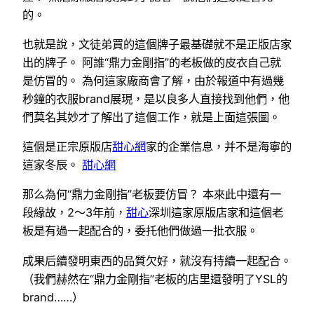
的。
也就是說，文徒弟買的這個牌子最基礎就不是正版店家
出的牌子。 阿誰“鼎力金剛指”的老板做的皮衣自己就
是仿冒的。 為何這家廠商會了解，由於報道中有過幾
秒鐘的衣服brand展現，是以良多人直接找到他們，他
們莫名其妙才了解出了這個工作，就是上面這張圖。
這個是正宗原版店
甜心網
家的企業信息，并不是海寧的
這家冬辰。
甜心網
那么為何“鼎力金剛指”老板要仿冒？ 本來此中還有一
段緣故，2～3年前，
甜心
深圳這家原版店家和這個老
板是有過一起配合的，委托他們做過一批衣服。
成果后續發明東西的品質欠好，就沒有持續一起配合。
（我們赫然在“鼎力金剛指”老板的店里還發明了YSL的
brand……）