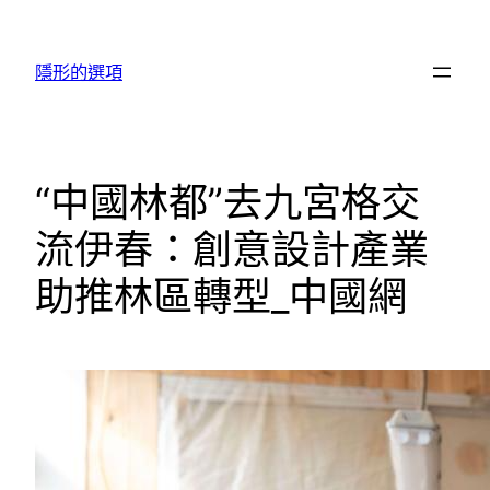
跳
至
隱形的選項
主
要
內
容
“中國林都”去九宮格交
流伊春：創意設計產業
助推林區轉型_中國網