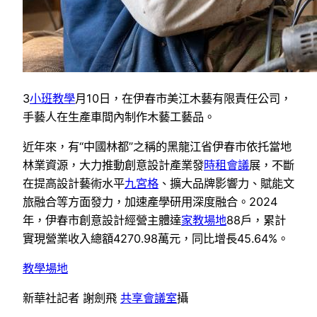
3
小班教學
月10日，在伊春市美江木藝有限責任公司，
手藝人在生產車間內制作木藝工藝品。
近年來，有“中國林都”之稱的黑龍江省伊春市依托當地
林業資源，大力推動創意設計產業發
時租會議
展，不斷
在提高設計藝術水平
九宮格
、擴大品牌影響力、賦能文
旅融合等方面發力，加速產學研用深度融合。2024
年，伊春市創意設計經營主體達
家教場地
88戶，累計
實現營業收入總額4270.98萬元，同比增長45.64%。
教學場地
新華社記者 謝劍飛
共享會議室
攝