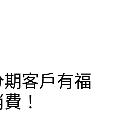
分期客戶有福
消費！