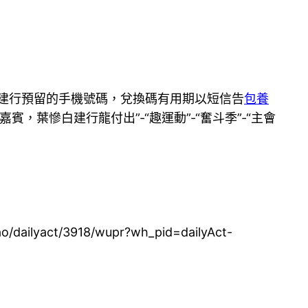
建行預留的手機號碼，兌換碼有用期以短信告
包養
，葉慘白建行龍付出”-“趣運動”-“奮斗季”-“主會
o/dailyact/3918/wupr?wh_pid=dailyAct-