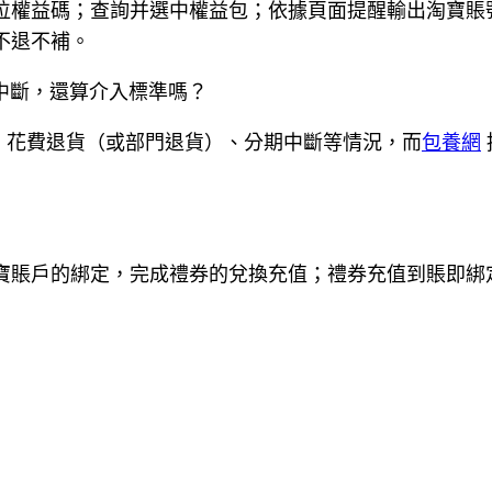
com；輸出16位權益碼；查詢并選中權益包；依據頁面提醒輸
不退不補。
中斷，還算介入標準嗎？
、花費退貨（或部門退貨）、分期中斷等情況，而
包養網
寶賬戶的綁定，完成禮券的兌換充值；禮券充值到賬即綁