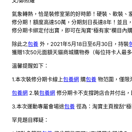
文/鄭照耀
氣象轉熱，恰是裝修室第的好時節！硬裝、軟裝、
修分期！額度高達50萬，分期刻日長達8年！並且
修分期卡綁定付出寶，即可在淘寶“極有家”欄目內
除此之
包養
外，2021年5月18日至6月30日，持裝
獲贈1次50元面額天貓商城購物券（每位持卡人最
溫馨提醒如下：
1.本次裝修分期卡線上
包養網
購
包養
物范圍，僅限
包養網
2.裝
包養網
修分期卡不支撐跨店合并付出，
3.本次運動專屬會場途
包養
徑為：淘寶主頁搜刮“極有
罕見題目釋疑：