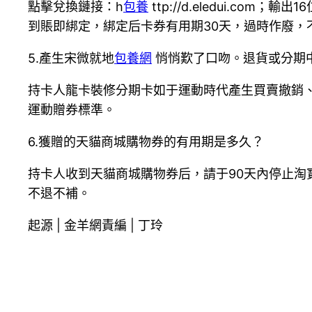
點擊兌換鏈接：h
包養
ttp://d.eledui.
到賬即綁定，綁定后卡券有用期30天，過時作廢，
5.產生宋微就地
包養網
悄悄歎了口吻。退貨或分期
持卡人龍卡裝修分期卡如于運動時代產生買賣撤銷
運動贈券標準。
6.獲贈的天貓商城購物券的有用期是多久？
持卡人收到天貓商城購物券后，請于90天內停止淘
不退不補。
起源 | 金羊網責編 | 丁玲