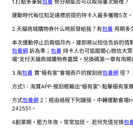
1.打點多筆裝
包養
修分期能否可以取得屢次贈禮？
運動時代每位知足達標前提的持卡人最多獲贈5次
2.天貓商城購物券什么時辰發給我？有
包養
用期多
本次運動停止后兩個月內，建即將以短信告訴的情
包養網
訴為準；
包養
持卡人也可追蹤關心微信大眾
場”支付天貓商城購物券嘉獎，兌換碼第一章有用期
3.淘
包養
寶“極有家”會場商戶的搜刮途
包養網
徑？
方式1：淘寶APP-搜刮框輸出“極有家”-點擊極有
方式
包養網
2：經由過程下列鏈接，中轉運動會場https:
242551。
4創業期，壓力年夜，常常加班。.若何充值兌換
包