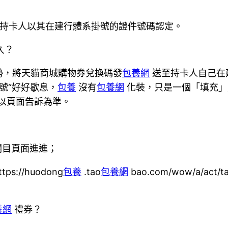
，持卡人以其在建行體系掛號的證件號碼認定。
久？
勢，將天貓商城購物券兌換碼發
包養網
送至持卡人自己在
號“好好歇息，
包養
沒有
包養網
化裝，只是一個「填充」嘉賓
以頁面告訴為準。
家欄目頁面進進；
//huodong
包養
.tao
包養網
bao.com/wow/a/act/ta
養網
禮券？