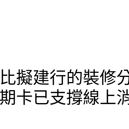
比擬建行的裝修
期卡已支撐線上