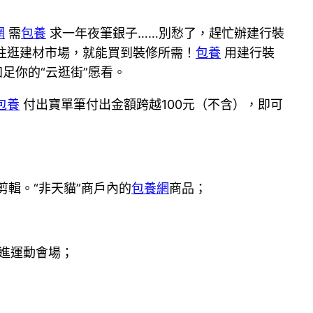
網
需
包養
求一年夜筆銀子……別愁了，趕忙辦建行裝
往逛建材市場，就能買到裝修所需！
包養
用建行裝
足你的“云逛街”愿看。
包養
付出寶單筆付出金額跨越100元（不含），即可
輯。“非天貓”商戶內的
包養網
商品；
進進運動會場；