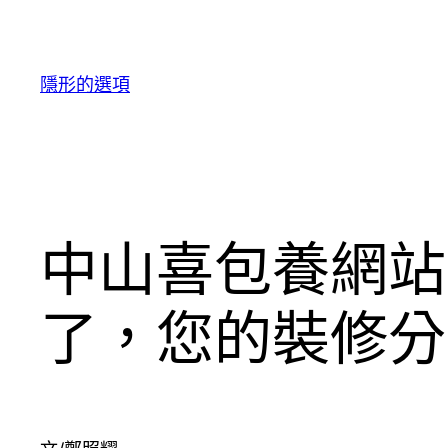
跳
至
主
隱形的選項
要
內
容
中山喜包養網站
了，您的裝修分