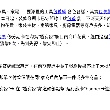
家具、家電……要添置的工具
包養網
各色各樣，其實
包養
，本日起，裝修分期卡已守舊線上效
包養
能，不消天天出
購物花費，家裝主材、室第家具、廚房電器等商戶多多，知
包養
修分期卡在淘寶“極有家”欄目內商戶花費，經由過程
多獲贈5次，先到先得，贈完即止）。
淘寶網緘默寡言，在前期製造中為了戲劇後果停止了大批剪
即單次付款僅限在同1家商戶內購置一件或多件商品；
家”➡ 在 “極有家”頻道頭部點擊“建行龍卡”banner➡