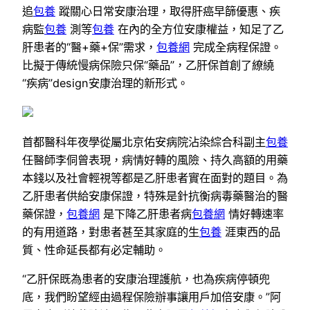
追
包養
蹤關心日常安康治理，取得肝癌早篩優惠、疾
病監
包養
測等
包養
在內的全方位安康權益，知足了乙
肝患者的“醫+藥+保”需求，
包養網
完成全病程保證。
比擬于傳統慢病保險只保“藥品”，乙肝保首創了繚繞
“疾病”design安康治理的新形式。
首都醫科年夜學從屬北京佑安病院沾染綜合科副主
包養
任醫師李侗曾表現，病情好轉的風險、持久高額的用藥
本錢以及社會輕視等都是乙肝患者實在面對的題目。為
乙肝患者供給安康保證，特殊是針抗衡病毒藥醫治的醫
藥保證，
包養網
是下降乙肝患者病
包養網
情好轉速率
的有用道路，對患者甚至其家庭的生
包養
涯東西的品
質、性命延長都有必定輔助。
“乙肝保既為患者的安康治理護航，也為疾病停頓兜
底，我們盼望經由過程保險辦事讓用戶加倍安康。”阿