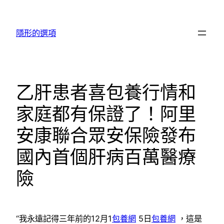
跳
至
隱形的選項
主
要
內
容
乙肝患者喜包養行情和
家庭都有保證了！阿里
安康聯合眾安保險發布
國內首個肝病百萬醫療
險
“我永遠記得三年前的12月1
包養網
5日
包養網
，這是