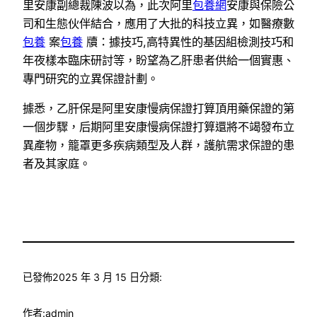
里安康副總裁陳波以為，此次阿里
包養網
安康與保險公
司和生態伙伴結合，應用了大批的科技立異，如醫療數
包養
案
包養
牘：據技巧,高特異性的基因組檢測技巧和
年夜樣本臨床研討等，盼望為乙肝患者供給一個實惠、
專門研究的立異保證計劃。
據悉，乙肝保是阿里安康慢病保證打算頂用藥保證的第
一個步驟，后期阿里安康慢病保證打算還將不竭發布立
異產物，籠罩更多疾病類型及人群，護航需求保證的患
者及其家庭。
已發佈
2025 年 3 月 15 日
分類:
作者:
admin