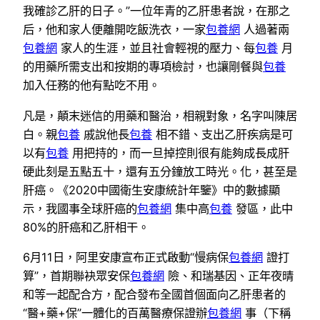
我確診乙肝的日子。”一位年青的乙肝患者說，在那之
后，他和家人便離開吃飯洗衣，一家
包養網
人過著兩
包養網
家人的生涯，並且社會輕視的壓力、每
包養
月
的用藥所需支出和按期的專項檢討，也讓剛餐與
包養
加入任務的他有點吃不用。
凡是，顛末迷信的用藥和醫治，相親對象，名字叫陳居
白。親
包養
戚說他長
包養
相不錯、支出乙肝疾病是可
以有
包養
用把持的，而一旦掉控則很有能夠成長成肝
硬此刻是五點五十，還有五分鐘放工時光。化，甚至是
肝癌。《2020中國衛生安康統計年鑒》中的數據顯
示，我國事全球肝癌的
包養網
集中高
包養
發區，此中
80%的肝癌和乙肝相干。
6月11日，阿里安康宣布正式啟動“慢病保
包養網
證打
算”，首期聯袂眾安保
包養網
險、和瑞基因、正年夜晴
和等一起配合方，配合發布全國首個面向乙肝患者的
“醫+藥+保”一體化的百萬醫療保證辦
包養網
事（下稱