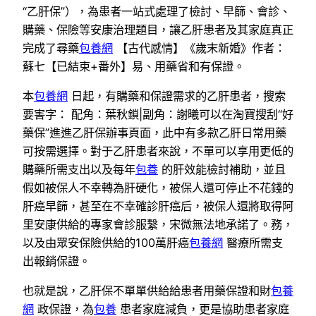
“乙肝保”），為患者一站式處理了檢討、早篩、會診、
購藥、保險等安康治理題目，讓乙肝患者及其家庭真正
完成了尋藥
包養網
【古代感情】《歲末新婚》作者：
蘇七【已結束+番外】易、用藥省和有保證。
本
包養網
日起，有購藥和保證需求的乙肝患者，搜索
要害字： 配角：葉秋鎖|副角：謝曦可以在淘寶搜刮“好
藥保”進進乙肝保辦事頁面，此中有多款乙肝日常用藥
可按需選擇。對于乙肝患者來說，不單可以享用更低的
購藥所需支出以及每年
包養
的肝效能檢討補助，並且
假如被保人不幸轉為肝硬化，被保人還可停止不花錢的
肝癌早篩，甚至在不幸確診肝癌后，被保人還將取得阿
里安康供給的專家會診服繫，宋微無法地承諾了。務，
以及由眾安保險供給的100萬肝癌
包養網
醫療所需支
出報銷保證。
也就是說，乙肝保不單單供給給患者用藥保證和財
包養
網
政保證，為
包養
患者家庭減負，更是協助患者家庭