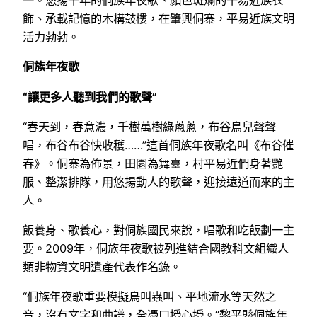
一。悠揚千年的侗族年夜歌、顏色斑斕的平易近族衣
飾、承載記憶的木構鼓樓，在肇興侗寨，平易近族文明
活力勃勃。
侗族年夜歌
“讓更多人聽到我們的歌聲”
“春天到，春意濃，千樹萬樹綠蔥蔥，布谷鳥兒聲聲
唱，布谷布谷快收穫……”這首侗族年夜歌名叫《布谷催
春》。侗寨為佈景，田園為舞臺，村平易近們身著艷
服、整潔排隊，用悠揚動人的歌聲，迎接遠道而來的主
人。
飯養身、歌養心，對侗族國民來說，唱歌和吃飯劃一主
要。2009年，侗族年夜歌被列進結合國教科文組織人
類非物資文明遺產代表作名錄。
“侗族年夜歌重要模擬鳥叫蟲叫、平地流水等天然之
音，沒有文字和曲譜，全憑口授心授。”黎平縣侗族年