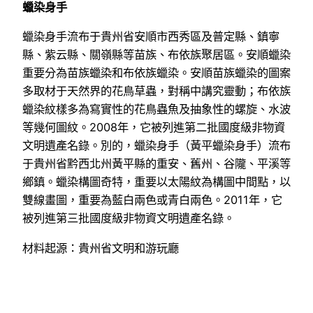
蠟染身手
蠟染身手流布于貴州省安順市西秀區及普定縣、鎮寧
縣、紫云縣、關嶺縣等苗族、布依族聚居區。安順蠟染
重要分為苗族蠟染和布依族蠟染。安順苗族蠟染的圖案
多取材于天然界的花鳥草蟲，對稱中講究靈動；布依族
蠟染紋樣多為寫實性的花鳥蟲魚及抽象性的螺旋、水波
等幾何圖紋。2008年，它被列進第二批國度級非物資
文明遺產名錄。別的，蠟染身手（黃平蠟染身手）流布
于貴州省黔西北州黃平縣的重安、舊州、谷隴、平溪等
鄉鎮。蠟染構圖奇特，重要以太陽紋為構圖中間點，以
雙線畫圖，重要為藍白兩色或青白兩色。2011年，它
被列進第三批國度級非物資文明遺產名錄。
材料起源：貴州省文明和游玩廳