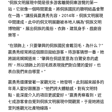
“侗族文明展現中間是很多游客離開侗寨游覽的第一
站，它就像一個時間寶盒，將侗族國民的聰明結晶會聚
在一路。”講授員嬴勇秀先容，2014年，侗族文明展現
中間建成，此中的侗文明展廳被本地人稱為“侗族文明
博物館”，展出侗族的風俗、衣飾、建筑身手、戲劇音
樂等。
“在頭飾上，只要肇興的侗族國民會戴羽毛，為什么？”
嬴勇秀經常將這個題目拋給游客。待游客猜想一番，她
將謎底娓娓道來：“肇興在侗語里意為‘白鷺安息的處
所’，所以頭飾上的羽毛既表現我們對白鷺的愛好，也
表白我們來自哪里。”
嬴勇秀還運營著一家觀光社。她發明，此刻越來越多的
年青人愛好跟團游，“他們誇大體驗感，對有文明特
點、能深度介入的項目更感愛好。”嬴勇秀察看到，近
七成游客會自覺到侗族文明展現中間觀賞，于是她將這
里列進觀光社產物線路。