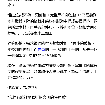
座。
“整座鼓樓不消一顆釘鉚，完整靠榫卯連接。”只需勘測
地基數據，陸德懷就能疾速在腦海中構成鼓樓構造，預
算所需木材，再將各部件尺寸、榫卯地位、鉅細等用墨
線標示，最后交由木工加工。
建築鼓樓，需求很強的空間想象才能。“再小的鼓樓，
年夜部件也有上百
包養
個，一切部件上千個，都是一個
一個彈墨定型制作的。”陸德懷說。
現在，跟著傳統村維護力度逐步加年夜，掌墨師的成長
空間逐步拓展，越來越多人投身此中，為這門傳統身手
注進新的活力。
侗族文明展現中間
“我們有維護平易近族文明的任務感”