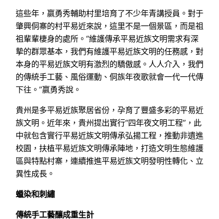
這些年，嬴勇秀輔助村里培育了不少年青講授員。對于
肇興侗寨的村平易近來說，這里不是一個景區，而是祖
祖輩輩棲身的處所。“維護傳承平易近族文明需求有深
摯的群眾基本，我們有維護平易近族文明的任務感，對
本身的平易近族文明有激烈的驕傲感。人人介入，我們
的傳統手工藝、風俗運動、侗族年夜歌就會一代一代傳
下往。”嬴勇秀說。
貴州是多平易近族聚居省份，孕育了豐盛多彩的平易近
族文明。近年來，貴州提出實行“四年夜文明工程”，此
中就包含實行平易近族文明傳承弘揚工程，推動非遺進
校園，扶植平易近族文明傳承陣地，打造文明生態維護
區與特點村寨，連續推進平易近族文明發明性轉化、立
異性成長。
蠟染和刺繡
傳統手工藝釀成重生計