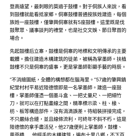
登高遠望，最刺眼的莫過于鼓樓。對于侗族人來說，看
到鼓樓就能看抵家鄉。侗寨鼓樓普通按族姓建造，每個
族姓一座鼓樓，僅肇興侗寨就有5座鼓樓。這里既是伐
鼓聚眾、議事談判的禮堂，也是社交文娛、節日聚首的
場合。
先起鼓樓后立寨，鼓樓是侗寨的地標和文明傳承的主要
載體。擔任建造木構建筑的徒弟，被稱為掌墨師。扶植
鼓樓不只是侗寨的盛事，更是掌墨師彰顯手藝的時辰。
“不消繪圖紙，全體的構想都在腦海里。”57歲的肇興鎮
紀堂村村平易近陸德懷即是一名掌墨師。建造一座鼓
樓，掌墨師僅憑一個墨斗盒、一把丈量尺、一把細竹
刀，就可以在打點畫線之間，精準標示梁、柱、椽、
枋、板等構造部件，沒有涓滴誤差。待組裝拼接完成，
不只嚴絲合縫，並且線條流利，可終年不斜不朽。這是
陸德懷的拿手盡活兒，他27歲便利上掌墨師，鼓樓、
風雨橋……他經手的木構建筑，遍布十里八鄉，不下百