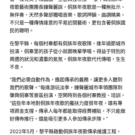
夜歌藝術團團長鐘聲麗說，侗族年夜歌是一種無批示、
無伴奏、天然多聲部獨唱音樂，歌詞押韻、曲調精美，
不只是一種傳情達意的平易近間藝術，更包含著侗族國
民的聰明。
在黎平縣，每個村寨都有侗族年夜歌隊，逢年過節城市
扮演，侗寨里的孩子從小就跟晚輩學唱。得益于特別的
周遭的狀況和濃重的氣氛，侗族年夜歌代代傳唱，生生
不息。
“我們必需自動作為，擔起傳承的義務，讓更多人聽到
我們的歌聲。”每逢游玩淡季，鐘聲麗城市率領團隊到
肇興侗寨等景區扮演，空閑時到各個村寨教授、培訓，
“這些年本地對侗族年夜歌的攙扶力度很年夜，還有專
項資金支撐。傳承人每年都能取得經費補貼，不只能做
好傳佈推行，還能吸引更多人參加傳承步隊。”
2022年5月，黎平縣啟動侗族年夜歌傳承維護工程，