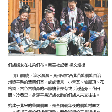
侗族婦女在扎染侗布。新華社記者 楊文斌攝
青山圍繞，流水潺潺。貴州省黔西北苗族侗族自治
州黎平縣的肇興侗寨，處處皆景：小青瓦、坡屋頂、花
格窗，古色古噴鼻的吊腳樓參差有致；河道旁、花田
間、冷巷里，身穿平易近族衣飾的侗族人來交往往。
始建于北宋的肇興侗寨，是全國最年夜的侗族村寨之