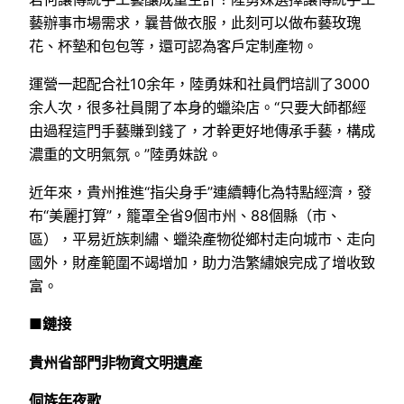
藝辦事市場需求，曩昔做衣服，此刻可以做布藝玫瑰
花、杯墊和包包等，還可認為客戶定制產物。
運營一起配合社10余年，陸勇妹和社員們培訓了3000
余人次，很多社員開了本身的蠟染店。“只要大師都經
由過程這門手藝賺到錢了，才幹更好地傳承手藝，構成
濃重的文明氣氛。”陸勇妹說。
近年來，貴州推進“指尖身手”連續轉化為特點經濟，發
布“美麗打算”，籠罩全省9個市州、88個縣（市、
區），平易近族刺繡、蠟染產物從鄉村走向城市、走向
國外，財產範圍不竭增加，助力浩繁繡娘完成了增收致
富。
■鏈接
貴州省部門非物資文明遺產
侗族年夜歌