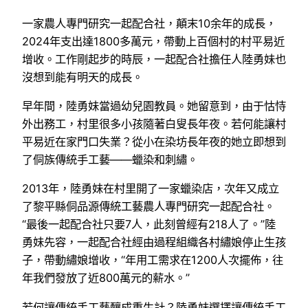
一家農人專門研究一起配合社，顛末10余年的成長，
2024年支出達1800多萬元，帶動上百個村的村平易近
增收。工作剛起步的時辰，一起配合社擔任人陸勇妹也
沒想到能有明天的成長。
早年間，陸勇妹當過幼兒園教員。她留意到，由于怙恃
外出務工，村里很多小孩隨著白叟長年夜。若何能讓村
平易近在家門口失業？從小在染坊長年夜的她立即想到
了侗族傳統手工藝——蠟染和刺繡。
2013年，陸勇妹在村里開了一家蠟染店，次年又成立
了黎平縣侗品源傳統工藝農人專門研究一起配合社。
“最後一起配合社只要7人，此刻曾經有218人了。”陸
勇妹先容，一起配合社經由過程組織各村繡娘停止生孩
子，帶動繡娘增收，“年用工需求在1200人次擺佈，往
年我們發放了近800萬元的薪水。”
若何讓傳統手工藝釀成重生計？陸勇妹選擇讓傳統手工