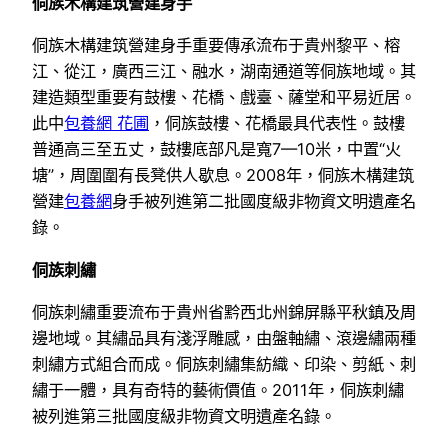
侗族木構建筑營建身手
侗族木構建筑營建身手重要傳承流布于貴州黎平、榕
江、從江，廣西三江、融水，湖南通道等侗族地域。其
建造類型重要有鼓樓、花橋、戲臺、薩堂和平易近居。
此中
包養網 花圃
，侗族鼓樓、花橋最具代表性。鼓樓
普通高三至五丈，鼓樓底部凡是寬7—10米，中置“火
塘”，周圍圍有長凳供人歇息。2008年，侗族木構建筑
營建
包養網
身手被列進第二批國度級非物資文明遺產名
錄。
侗族刺繡
侗族刺繡重要流布于貴州省黔西北州錦屏縣平秋鎮及周
邊地域。其繡品具有淺浮雕感，由盤軸繡、滾邊繡兩種
刺繡方式組合而成。侗族刺繡集紡織、印染、剪紙、刺
繡于一體，具有奇特的藝術價值。2011年，侗族刺繡
被列進第三批國度級非物資文明遺產名錄。