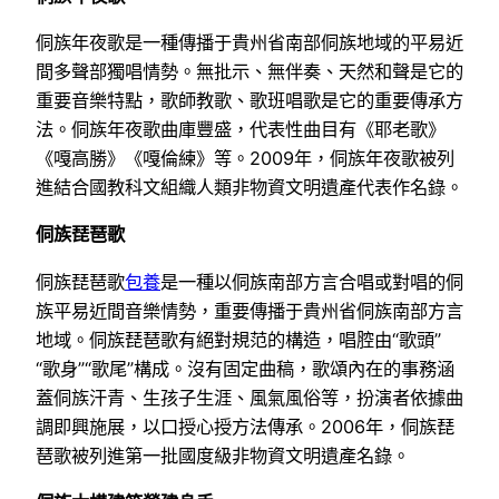
侗族年夜歌是一種傳播于貴州省南部侗族地域的平易近
間多聲部獨唱情勢。無批示、無伴奏、天然和聲是它的
重要音樂特點，歌師教歌、歌班唱歌是它的重要傳承方
法。侗族年夜歌曲庫豐盛，代表性曲目有《耶老歌》
《嘎高勝》《嘎倫練》等。2009年，侗族年夜歌被列
進結合國教科文組織人類非物資文明遺產代表作名錄。
侗族琵琶歌
侗族琵琶歌
包養
是一種以侗族南部方言合唱或對唱的侗
族平易近間音樂情勢，重要傳播于貴州省侗族南部方言
地域。侗族琵琶歌有絕對規范的構造，唱腔由“歌頭”
“歌身”“歌尾”構成。沒有固定曲稿，歌頌內在的事務涵
蓋侗族汗青、生孩子生涯、風氣風俗等，扮演者依據曲
調即興施展，以口授心授方法傳承。2006年，侗族琵
琶歌被列進第一批國度級非物資文明遺產名錄。