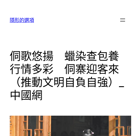
跳
至
隱形的選項
主
要
內
容
侗歌悠揚 蠟染查包養
行情多彩 侗寨迎客來
（推動文明自負自強）_
中國網