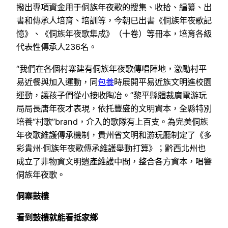
撥出專項資金用于侗族年夜歌的搜集、收拾、編纂、出
書和傳承人培育、培訓等，今朝已出書《侗族年夜歌記
憶》、《侗族年夜歌集成》（十卷）等冊本，培育各級
代表性傳承人236名。
“我們在各個村寨建有侗族年夜歌傳唱陣地，激勵村平
易近餐與加入運動，同
包養
時展開平易近族文明進校園
運動，讓孩子們從小接收陶冶。”黎平縣體裁廣電游玩
局局長唐年夜才表現，依托豐盛的文明資本，全縣特別
培養“村歌”brand，介入的歌隊有上百支。為完美侗族
年夜歌維護傳承機制，貴州省文明和游玩廳制定了《多
彩貴州·侗族年夜歌傳承維護舉動打算》；黔西北州也
成立了非物資文明遺產維護中間，整合各方資本，唱響
侗族年夜歌。
侗寨鼓樓
看到鼓樓就能看抵家鄉