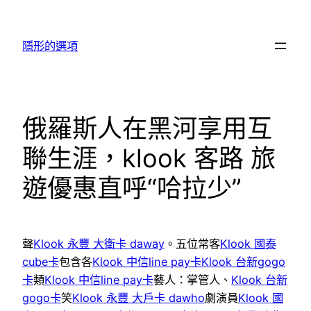
跳
至
隱形的選項
主
要
內
容
俄羅斯人在黑河享用互
聯生涯，klook 客路 旅
遊優惠直呼“哈拉少”
聲
Klook 永豐 大衛卡 daway
。五位常客
Klook 國泰
cube卡
包含各
Klook 中信line pay卡
Klook 台新gogo
卡
類
Klook 中信line pay卡
藝人：掌管人、
Klook 台新
gogo卡
笑
Klook 永豐 大戶卡 dawho
劇演員
Klook 國