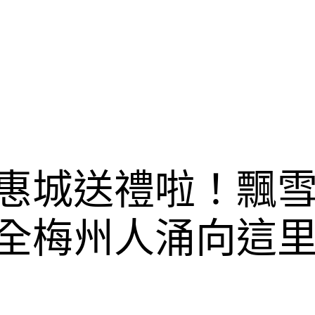
遊優惠城送禮啦！飄
全梅州人涌向這里