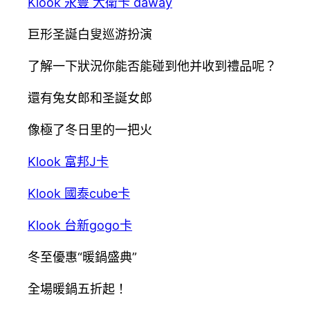
Klook 永豐 大衛卡 daway
巨形圣誕白叟巡游扮演
了解一下狀況你能否能碰到他并收到禮品呢？
還有兔女郎和圣誕女郎
像極了冬日里的一把火
Klook 富邦J卡
Klook 國泰cube卡
Klook 台新gogo卡
冬至優惠“暖鍋盛典”
全場暖鍋五折起！