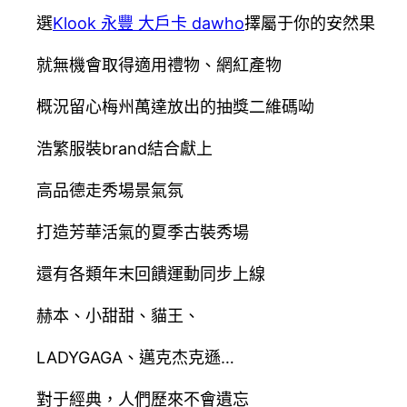
選
Klook 永豐 大戶卡 dawho
擇屬于你的安然果
就無機會取得適用禮物、網紅產物
概況留心梅州萬達放出的抽獎二維碼呦
浩繁服裝brand結合獻上
高品德走秀場景氣氛
打造芳華活氣的夏季古裝秀場
還有各類年末回饋運動同步上線
赫本、小甜甜、貓王、
LADYGAGA、邁克杰克遜…
對于經典，人們歷來不會遺忘