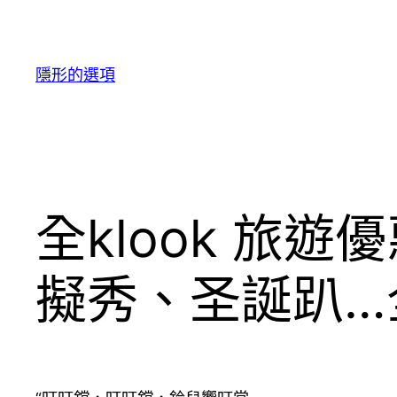
跳
至
主
隱形的選項
要
內
容
全klook 旅
擬秀、圣誕趴…