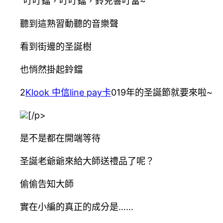
“叮叮鐺，叮叮鐺，鈴兒響叮當~
聽到這熟習動聽的音樂聲
看到街邊的圣誕樹
也悄然掛起鈴鐺
2
Klook 中信line pay卡
019年的圣誕節就要來啦~
[/p>
是不是都在開端等待
圣誕老爺爺來給大師送禮品了呢？
偷偷告知大師
實在小編的真正的成分是……