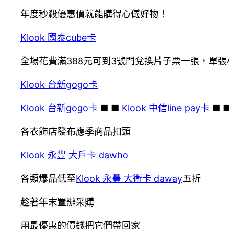
年度秒殺優惠價就能購得心儀好物！
Klook 國泰cube卡
全場花費滿388元可到3號門兌換片子票一張，單
Klook 台新gogo卡
Klook 台新gogo卡
■ ■
Klook 中信line pay卡
■ ■
各衣飾店發布應季商品扣頭
Klook 永豐 大戶卡 dawho
各類爆品低至
Klook 永豐 大衛卡 daway
五折
趁著年末置辦采購
用最優惠的價錢把它們帶回家