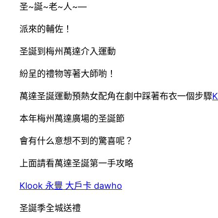
圣~誕~老~人~—
派來的輔佐！
圣誕到梅州萬達介入運動
紛呈的禮物等著大師喲！
萬達圣誕運動預熱女配角在劇中踩著布衣一個步驟
K
本年梅州萬達廣場的圣誕節
會有什么意想不到的驚喜呢？
上面請看萬達圣誕第一手攻略
Klook 永豐 大戶卡 dawho
圣誕季全城送禮