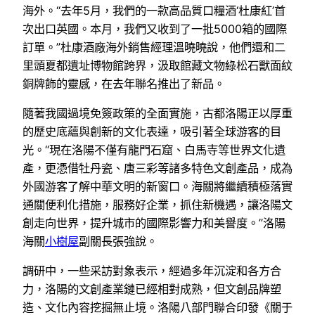
海外。“去年5月，我們的一款高品質口糧酒‘杜康紅’首
次出口英國。本月，我們又收到了一批5000箱的國際
訂單。”杜康酒廠海外銷售經理溫曉曉說，他們還和二
里頭夏都遺址博物館跨界，汲取館藏文物綠松石獸面紋
銅牌飾的靈感，在去年聯名推出了新品。
隨著我國過境免簽政策的全面實施，古都洛陽正以厚重
的歷史底蘊與創新的文化表達，吸引著全球游客的目
光。“現在洛陽不僅有龍門石窟、白馬寺等世界文化遺
產，更憑借牡丹瓷、唐三彩等諸多特色文創產品，成為
外國游客了解中華文明的新窗口。海關將繼續積極落實
通關便利化措施，服務好企業，抓住新機遇，讓洛陽文
創走向世界，提升城市的國際影響力和美譽度。”洛陽
海關
小樹屋
副關長張強說。
調研中，一些采訪對象表示，經過多年沉淀和各方合
力，洛陽的文創產業鏈已經相對成熟，但文創品牌塑
造、文化內容挖掘無止境。洛陽八部門聯合印發《關于