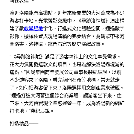
新性表達”。
臨近洛陽龍門高鐵站，近年來新開業的大河薈成為不少
游客打卡地。光電聲影交織中，《尋跡洛神賦》演出構
建了數
教學場地
字化、行進式文化體驗空間，通過數字
影像、機械裝置與現場演藝的完美結合，為觀眾帶來河
圖洛書、洛神賦、龍門石窟等歷史演繹故事。
“《尋跡洛神賦》滿足了游客精神上的文化享受需求。
花大力氣開發這款文創項目，也是為解決洛陽過境游的
痛點。”國晟集團商業發展公司董事長裴紀辰說，以前
不少游客來了洛陽，看完龍門石窟等地標，當天就走
了。如何把游客留下來？洛陽選擇用文創產業來破題。
“通過打造大河薈這個綜合商業體，讓游客坐下來、住
下來。大河薈實現全業態運營一年，成為洛陽新的網紅
打卡地。”裴紀辰說。
打造精品——