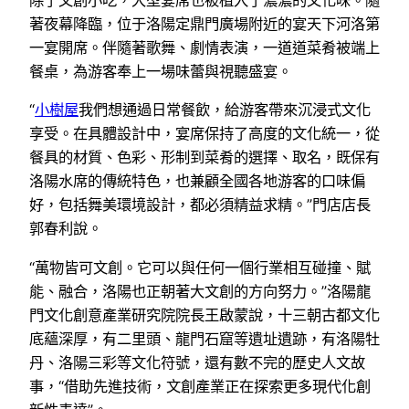
除了文創小吃，大型宴席也被植入了濃濃的文化味。隨
著夜幕降臨，位于洛陽定鼎門廣場附近的宴天下河洛第
一宴開席。伴隨著歌舞、劇情表演，一道道菜肴被端上
餐桌，為游客奉上一場味蕾與視聽盛宴。
“
小樹屋
我們想通過日常餐飲，給游客帶來沉浸式文化
享受。在具體設計中，宴席保持了高度的文化統一，從
餐具的材質、色彩、形制到菜肴的選擇、取名，既保有
洛陽水席的傳統特色，也兼顧全國各地游客的口味偏
好，包括舞美環境設計，都必須精益求精。”門店店長
郭春利說。
“萬物皆可文創。它可以與任何一個行業相互碰撞、賦
能、融合，洛陽也正朝著大文創的方向努力。”洛陽龍
門文化創意產業研究院院長王啟蒙說，十三朝古都文化
底蘊深厚，有二里頭、龍門石窟等遺址遺跡，有洛陽牡
丹、洛陽三彩等文化符號，還有數不完的歷史人文故
事，“借助先進技術，文創產業正在探索更多現代化創