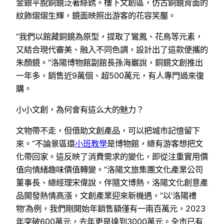
金銀平脫銅鏡泛著綠銹。樓下文創區，仿古銅鏡背面的
紋飾熠熠生輝，鏡面映照出游客的花容笑靨。
“我們以館藏銅鏡為原型，提取了鸞鳳、花鳥等元素，
又結合現代審美、融入不同色調，設計出了這款便攜的
朱顏鏡。”洛陽博物館副館長孫海巖說，銅鏡文創推出
一年多，銷售近9萬個、超500萬元，有人專門過來復
購。
小小文創，為何會有這么大的魅力？
文物帶不走，但借助文創產品，可以把城市記憶留下
來。“不論景區還
小班教學
是博物館，總有游客想把文
化帶回家。這反映了消費需求的變化，即從注重實用價
值向情緒趣味價值轉變。”洛陽文旅集團文化產業公司
董事長、總經理宋偉說，伴隨文博熱，洛陽文化創意產
品開發熱情高漲，文創產業迎來新機遇，“以‘洛陽禮
物’為例，我們剛開始年銷售額僅有一兩百萬元，2023
年突破600萬元，去年更是達到3000萬元。全市已有