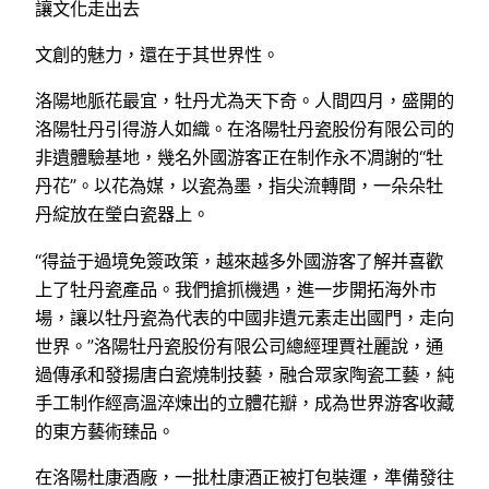
讓文化走出去
文創的魅力，還在于其世界性。
洛陽地脈花最宜，牡丹尤為天下奇。人間四月，盛開的
洛陽牡丹引得游人如織。在洛陽牡丹瓷股份有限公司的
非遺體驗基地，幾名外國游客正在制作永不凋謝的“牡
丹花”。以花為媒，以瓷為墨，指尖流轉間，一朵朵牡
丹綻放在瑩白瓷器上。
“得益于過境免簽政策，越來越多外國游客了解并喜歡
上了牡丹瓷產品。我們搶抓機遇，進一步開拓海外市
場，讓以牡丹瓷為代表的中國非遺元素走出國門，走向
世界。”洛陽牡丹瓷股份有限公司總經理賈社麗說，通
過傳承和發揚唐白瓷燒制技藝，融合眾家陶瓷工藝，純
手工制作經高溫淬煉出的立體花瓣，成為世界游客收藏
的東方藝術臻品。
在洛陽杜康酒廠，一批杜康酒正被打包裝運，準備發往