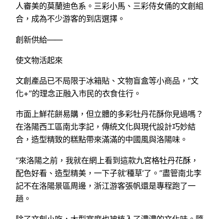
人審美的莫蘭迪色系。三彩小馬、三彩侍女俑的文創組
合，成為不少游客的到店選擇。
創新供給——
使文物活起來
文創產品已不局限于冰箱貼、文物盲盒等小商品，“文
化+”的理念正融入市民的衣食住行。
市面上鮮花餅易購，但立體的多彩牡丹花酥你見過嗎？
在洛陽西工區南北李記，傳統文化與現代設計巧妙結
合，造型精致的糕點帶來滿滿的中國風與洛陽味。
“來洛陽之前，我就在網上看到這款九宮格牡丹花酥，
配色好看、造型精美，一下子就‘種草’了。”盡管南北李
記不在洛陽景區周邊，浙江游客張帆還是專程跑了一
趟。