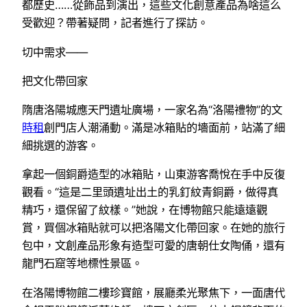
都歷史……從飾品到演出，這些文化創意產品為啥這么
受歡迎？帶著疑問，記者進行了探訪。
切中需求——
把文化帶回家
隋唐洛陽城應天門遺址廣場，一家名為“洛陽禮物”的文
時租
創門店人潮涌動。滿是冰箱貼的墻面前，站滿了細
細挑選的游客。
拿起一個銅爵造型的冰箱貼，山東游客喬悅在手中反復
觀看。“這是二里頭遺址出土的乳釘紋青銅爵，做得真
精巧，還保留了紋樣。”她說，在博物館只能遠遠觀
賞，買個冰箱貼就可以把洛陽文化帶回家。在她的旅行
包中，文創產品形象有造型可愛的唐朝仕女陶俑，還有
龍門石窟等地標性景區。
在洛陽博物館二樓珍寶館，展廳柔光聚焦下，一面唐代