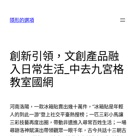
跳
至
隱形的選項
主
要
內
容
創新引領，文創產品融
入日常生活_中去九宮格
教室國網
河南洛陽，一款冰箱貼賣出幾十萬件，“冰箱貼是年輕
人的到此一游”登上社交平臺熱搜榜；一匹三彩小馬讓
三彩技藝再度出圈，帶動非遺進入尋常百姓生活；一場
尋跡洛神賦演出帶領觀眾一眼千年，古今共話十三朝古