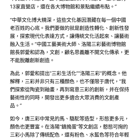
13家直營店，還在各大博物館和景點繼續布點。”
“中華文化博大精深，這些文化基因潛藏在每一個中國
老百姓的心底。我們要做的就是創造性轉化、創新性發
展，探索現代化表達方式，讓傳統文化活起來、讓藝術
融入生活。”中國工藝美術大師、洛陽三彩藝術博物館
館長郭愛和認為，文創，顧名思義離不開文化傳承，更
不能脫離創新創造。
為此，郭愛和提出“三彩生活化”“洛陽三彩”的概念。他
解釋，三彩并非只有三種顏色，也不僅限于唐代，“我
們探索從陶瓷到釉畫，再到寫意三彩的創新，并在保持
藝術性的同時，開發出更多適合大眾消費的文創產
品。”
如今，唐三彩中常見的馬、駱駝等造型，形態更多元，
顏色也更豐富。在洛陽“鎮搗蛋”等文創店，憨態可掬的
三彩小馬除了傳統配色，還有粉色、水藍色等符合年輕