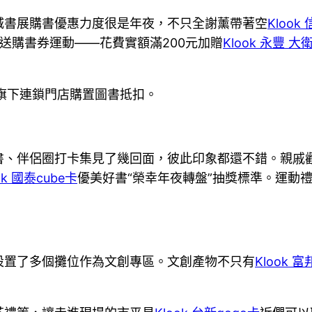
城書展購書優惠力度很是年夜，不只全謝薰帶著空
Klook
送購書券運動——花費實額滿200元加贈
Klook 永豐 大
旗下連鎖門店購置圖書抵扣。
、伴侶圈打卡集見了幾回面，彼此印象都還不錯。親戚勸著
ok 國泰cube卡
優美好書“榮幸年夜轉盤”抽獎標準。運動
設置了多個攤位作為文創專區。文創產物不只有
Klook 富