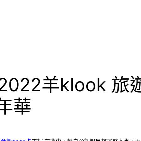
2022羊klook
年華