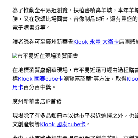
為了推動全平易近瀏覽，扶植書噴鼻羊城，本年羊
勝，又在歌頌比場圖書、音像制品8折，還有豐盛的
電子購書券等。
讀者憑券可至廣州新華書
Klook 永豐 大衛卡
店團體
市平易近在現場瀏覽圖書
在地標瀏覽嘉韶華現場，市平易近還可經由過程購書
標
Klook 國泰cube卡
瀏覽嘉韶華”等方法，取得
Klo
用卡
百分百中獎。
廣州新華書店IP首發
現場除了有多品類冊本以供市平易近選擇之外，也
文創產物等
Klook 國泰cube卡
。