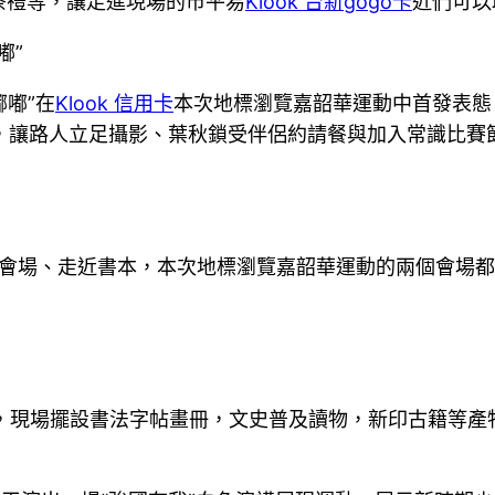
茶禮等，讓走進現場的市平易
Klook 台新gogo卡
近們可以
嘟”
嘟嘟”在
Klook 信用卡
本次地標瀏覽嘉韶華運動中首發表態
卡墻，讓路人立足攝影、葉秋鎖受伴侶約請餐與加入常識比
會場、走近書本，本次地標瀏覽嘉韶華運動的兩個會場都
運動，現場擺設書法字帖畫冊，文史普及讀物，新印古籍等