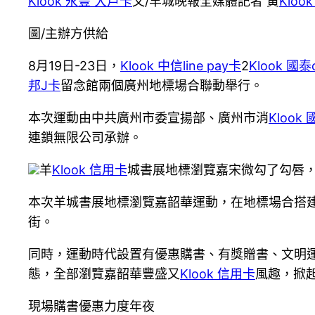
Klook 永豐 大戶卡
文/羊城晚報全媒體記者 黃
Kloo
圖/主辦方供給
8月19日-23日，
Klook 中信line pay卡
2
Klook 國泰
邦J卡
留念館兩個廣州地標場合聯動舉行。
本次運動由中共廣州市委宣揚部、廣州市消
Klook
連鎖無限公司承辦。
羊
Klook 信用卡
城書展地標瀏覽嘉宋微勾了勾唇
本次羊城書展地標瀏覽嘉韶華運動，在地標場合搭
街。
同時，運動時代設置有優惠購書、有獎贈書、文明
態，全部瀏覽嘉韶華豐盛又
Klook 信用卡
風趣，掀
現場購書優惠力度年夜