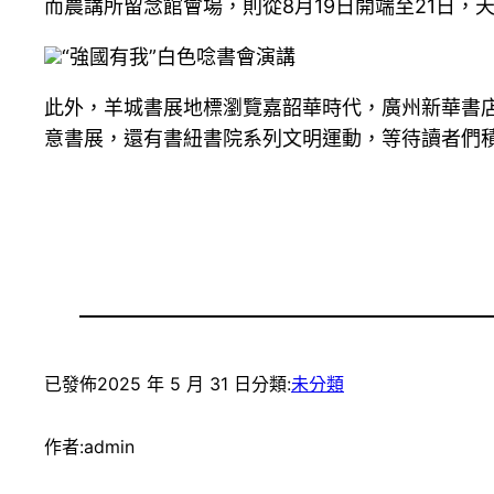
而農講所留念館會場，則從8月19日開端至21日，
“強國有我”白色唸書會演講
此外，羊城書展地標瀏覽嘉韶華時代，廣州新華書店
意書展，還有書紐書院系列文明運動，等待讀者們
已發佈
2025 年 5 月 31 日
分類:
未分類
作者:
admin