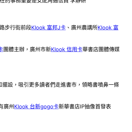
在的事務重要是女配角通信員 李靜研
路步行街前段
Klook 富邦J卡
、廣州農講所
Klook 富
卡
團體主辦，廣州市新
Klook 信用卡
華書店團體傳媒
和擺設，吸引更多讀者們走進書市，領略書噴鼻一條
有廣州
Klook 台新gogo卡
新華書店IP抽像首發表