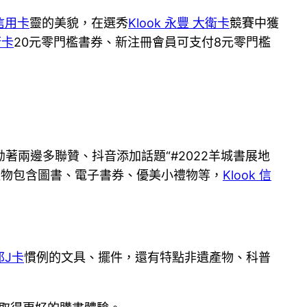
 信用卡
靈的美貌，在選秀
Klook 永豐 大衛卡
競賽中獲
衛卡
20元零門檻書券、新注冊會員可支付8元零門檻
兩邊多聯贊、抖音添加話題“#2022羊城書展地
禮物包含圖書、電子書券、優美小禮物等，
Klook 信
邦J卡
慣例的文具、擺件，還有特點非遺產物、科普