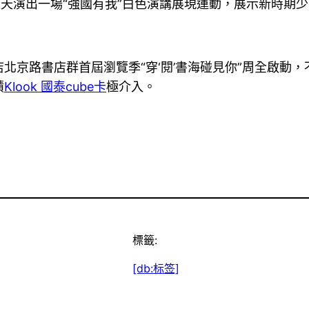
天天演出一場“強國有我”白色演講展現運動，展示新時期
北京路書店群首屆瀏覽季“穿‘閱’書海碰見你”周全啟動
積
Klook 國泰cube卡
極介入。
標籤:
[db:标签]