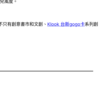
少兒風度。
，不只有創意書市和文創、
Klook 台新gogo卡
系列創