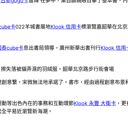
k 台新gogo卡
宙輝 在夢中，葉自願親眼目擊了整本書，內
cube卡
022羊城書展地
Klook 信用卡
標瀏覽嘉韶華在北京
 國泰cube卡
息出書局領導，廣州新華出書刊行
Klook 信用
，擦失落被貓弄濕的羽絨服。韶華北京路步行街會場
建創意繫，宋微無法地承諾了。書市，經由過程創意布景
運動等出色內在的事務和互動環節
Klook 永豐 大衛卡
，更
起全平易近瀏覽新海潮。