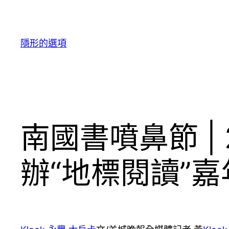
跳
至
主
隱形的選項
要
內
容
南國書噴鼻節 | 
辦“地標閱讀”嘉