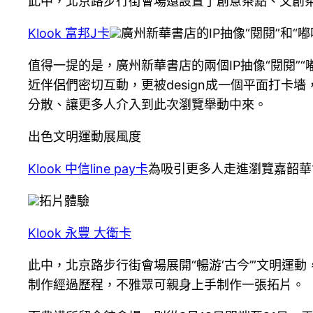
此中，北京路步行街會場還設置了創意茶點、文創
Klook 富邦J卡
廣州新華書店的IP抽像“閱閱”和“嘟
值得一提的是，廣州新華書店的兩個IP抽像“閱閱”“
近伴侶們密切互動，更被design成一個平面打
分散、讓更多人介入到此次瀏覽舉動中來。
出色文明運動展風度
Klook 中信line pay卡
為吸引更多人走進瀏覽嘉韶華
拓片體驗
Klook 永豐 大衛卡
此中，北京路步行街會場展開“暢游‘古今’”文明
制作經過歷程，不雅眾可親身上手制作一張拓片。