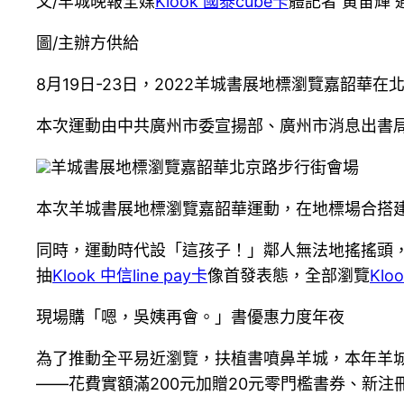
文/羊城晚報全媒
Klook 國泰cube卡
體記者 黃宙輝 
圖/主辦方供給
8月19日-23日，2022羊城書展地標瀏覽嘉韶華
本次運動由中共廣州市委宣揚部、廣州市消息出書
羊城書展地標瀏覽嘉韶華北京路步行街會場
本次羊城書展地標瀏覽嘉韶華運動，在地標場合搭
同時，運動時代設「這孩子！」鄰人無法地搖搖頭，
抽
Klook 中信line pay卡
像首發表態，全部瀏覽
Klo
現場購「嗯，吳姨再會。」書優惠力度年夜
為了推動全平易近瀏覽，扶植書噴鼻羊城，本年羊
——花費實額滿200元加贈20元零門檻書券、新注