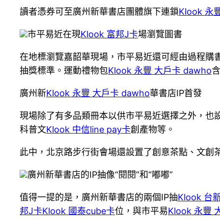
讀者憑券可至廣州新華書店團體旗下連鎖
Klook 永
市平易近在現
Klook 富邦J卡
場瀏覽圖書
在地標瀏覽嘉韶華現場，市平易近還可經由過程購書、
抽獎標準。運動禮物包
Klook 永豐 大戶卡 dawho
廣州新
Klook 永豐 大戶卡 dawho
華書店IP首發
現場除了有多品類冊本以供市平易近選擇之外，也
科普文
Klook 中信line pay卡
創產物等。
此中，北京路步行街會場還設置了創意茶點、文創
廣州新華書店的IP抽像“閱閱”和“嘟嘟”
值得一提的是，廣州新華書店的兩個IP抽
Klook 台
邦J卡
Klook 國泰cube卡
位，與市平易
Klook 永豐 