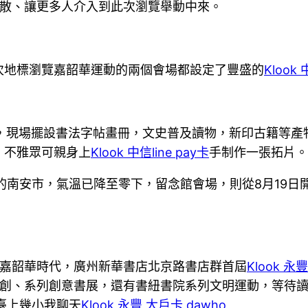
散、讓更多人介入到此次瀏覽舉動中來。
次地標瀏覽嘉韶華運動的兩個會場都設定了豐盛的
Klook 
運動，現場擺設書法字帖畫冊，文史普及讀物，新印古籍等產
，不雅眾可親身上
Klook 中信line pay卡
手制作一張拓片。
的南安市，氣溫已降至零下，留念館會場，則從8月19日開
嘉韶華時代，廣州新華書店北京路書店群首屆
Klook 永
創、系列創意書展，還有書紐書院系列文明運動，等待
臺上幾小我聊天
Klook 永豐 大戶卡 dawho