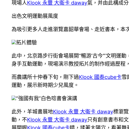
現場人
Klook 永豐 大衛卡 daway
氣，并由此構成分
出色文明運動展風度
為吸引更多人走進瀏覽嘉韶華會場、走近書本，本
拓片體驗
此中，北京路步行街會場展開“暢游‘古今’”文明
身手互動運動，現場演示教授拓片的制作經過歷程
而農講所十仲春下旬，剛下過
Klook 國泰cube卡
雪
運動，展示新時期少兒風度。
“強國有我”白色唸書會演講
此外，羊城書展地
Klook 永豐 大衛卡 daway
標瀏覽
動，不
Klook 永豐 大衛卡 daway
只有創意書市和文
展開眼
Klook 國泰cube卡
睛，揉著太陽穴，看著舞