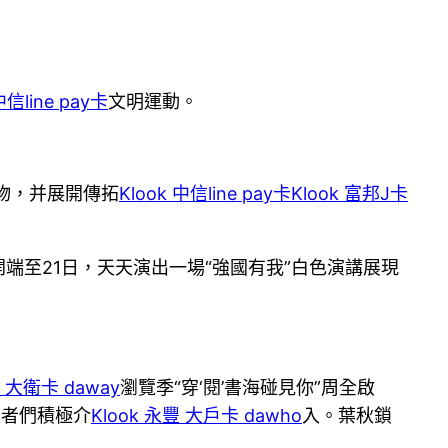
中信line pay卡
文明運動。
物，并展開傳拓
Klook 中信line pay卡
Klook 富邦J卡
端至21日，天天演出一場“強國有我”白色演講展現
豐 大衛卡 daway
瀏覽季“穿‘閱’書海碰見你”周全啟
讀者們積極介
Klook 永豐 大戶卡 dawho
入。葉秋鎖