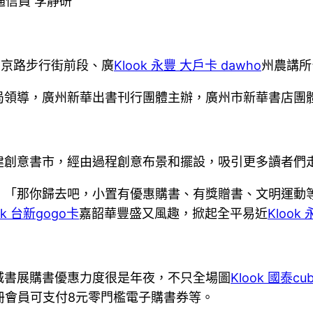
通信員 李靜研
在北京路步行街前段、廣
Klook 永豐 大戶卡 dawho
州農講所
局領導，廣州新華出書刊行團體主辦，廣州市新華書店團
建創意書市，經由過程創意布景和擺設，吸引更多讀者們
「那你歸去吧，小置有優惠購書、有獎贈書、文明運動等
ok 台新gogo卡
嘉韶華豐盛又風趣，掀起全平易近
Klook
城書展購書優惠力度很是年夜，不只全場圖
Klook 國泰cu
冊會員可支付8元零門檻電子購書券等。