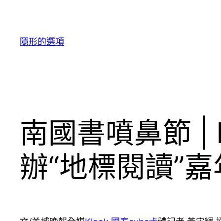
跳
至
主
隱形的選項
要
內
容
南國書噴鼻節 | 
辦“地標閱讀”嘉