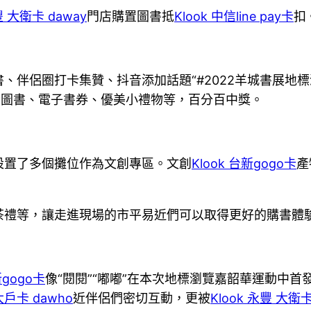
豐 大衛卡 daway
門店購置圖書抵
Klook 中信line pay卡
扣
伴侶圈打卡集贊、抖音添加話題“#2022羊城書展地標
含圖書、電子書券、優美小禮物等，百分百中獎。
設置了多個攤位作為文創專區。文創
Klook 台新gogo卡
產
茶禮等，讓走進現場的市平易近們可以取得更好的購書體
新gogo卡
像“閱閱”“嘟嘟”在本次地標瀏覽嘉韶華運動中
大戶卡 dawho
近伴侶們密切互動，更被
Klook 永豐 大衛