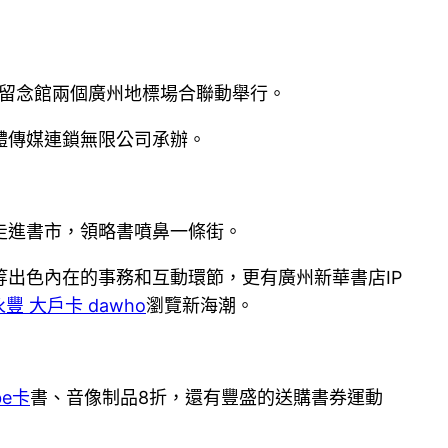
留念館兩個廣州地標場合聯動舉行。
體傳媒連鎖無限公司承辦。
走進書市，領略書噴鼻一條街。
出色內在的事務和互動環節，更有廣州新華書店IP
 永豐 大戶卡 dawho
瀏覽新海潮。
be卡
書、音像制品8折，還有豐盛的送購書券運動