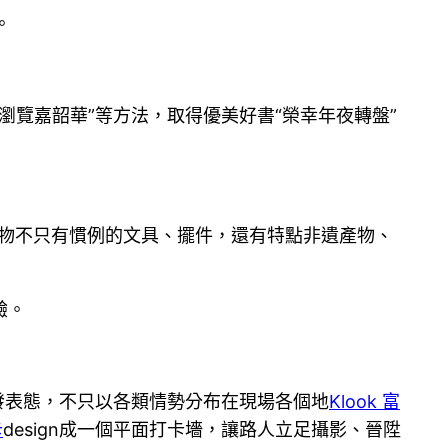
。
瀏覽嘉韶華”等方法，取得優美好書“榮幸年夜轉盤”
物不只有慣例的文具、擺件，還有特點非遺產物、
驗。
首發表態，不只以各類情勢分布在現場各個地
Klook 富
卡
design成一個平面打卡墻，讓路人立足攝影、晉陞