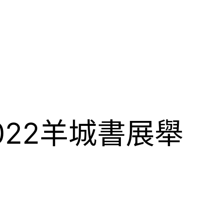
2022羊城書展舉