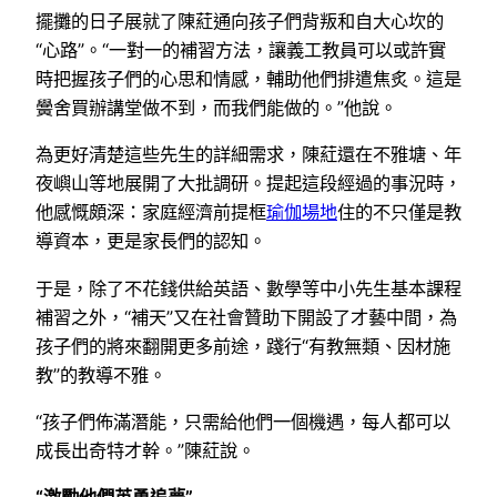
擺攤的日子展就了陳葒通向孩子們背叛和自大心坎的
“心路”。“一對一的補習方法，讓義工教員可以或許實
時把握孩子們的心思和情感，輔助他們排遣焦炙。這是
黌舍買辦講堂做不到，而我們能做的。”他說。
為更好清楚這些先生的詳細需求，陳葒還在不雅塘、年
夜嶼山等地展開了大批調研。提起這段經過的事況時，
他感慨頗深：家庭經濟前提框
瑜伽場地
住的不只僅是教
導資本，更是家長們的認知。
于是，除了不花錢供給英語、數學等中小先生基本課程
補習之外，“補天”又在社會贊助下開設了才藝中間，為
孩子們的將來翻開更多前途，踐行“有教無類、因材施
教”的教導不雅。
“孩子們佈滿潛能，只需給他們一個機遇，每人都可以
成長出奇特才幹。”陳葒說。