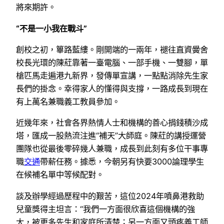
將來期許。
“不是一小我在戰斗”
創校之初，篳路藍縷。剛開端的一兩年，褪往直資黌舍
校長光環的陳葒靠著一臺電腦、一部手機、一雙腳，單
槍匹馬走遍港九新界，發傳單宣講，一點點消除先生家
長們的掛念。幸得家人的懂得與支撐，一路成長到現在
有上萬名兼職義工教員參加。
近幾年來，社會各界熱情人士和機構的善心捐錢積沙成
塔，匯成一股熱流注進“補天”大師庭。陳葒的講授運營
團隊也從最後零碎幾人兼職，成長到此刻有多位干事專
職
交通
帶薪任務。據悉，今朝另有快要3000論理學生
在候補名單中等候配對。
談及辦學經過歷程中的艱苦，這位2024年噴鼻港救助
兒童獎得主坦言：“我們一方面很欣喜這個機構的強
大，被更多先生和家庭所清楚；另一方面又頭疼義工師