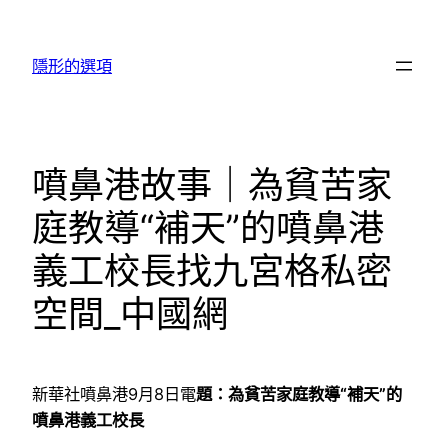
跳
至
隱形的選項
主
要
內
容
噴鼻港故事｜為貧苦家
庭教導“補天”的噴鼻港
義工校長找九宮格私密
空間_中國網
新華社噴鼻港9月8日電
題：為貧苦家庭教導“補天”的
噴鼻港義工校長