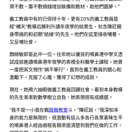
資不敷，籌不敷捐錢增加裝備和教材，助他們圓夢。”
義工教員中有的已保持十年，更有20%的義工教員是
經“補天”教導后勝利升讀年夜學的結業生，包含陳葒親
身帶過的和初期“結緣”的先生。他們在這里接收哺養，
又反哺社會。
顏綺敏即是此中一位。往年她以優良的噴鼻港中學文憑
試成就進讀噴鼻港年夜學的表裡全科醫學士課程。她曾
一度把英文視作“禍不單行”，直到在義工教員的關心和
激勵下，克服了心魔，獲得了幻想的成就。
現在，她周六抽暇做義工教員回饋社會。看到本身教導
的先生漸漸對數學樹立自負，她表現很有成績感。
“我不是一小我在戰
跳舞教室
斗。”陳葒說，“我深知本
身的氣力是無限的，很激動有這么多各行各業素昧生平
的噴鼻港人經由過程各類渠道清楚到我們在做的工作，