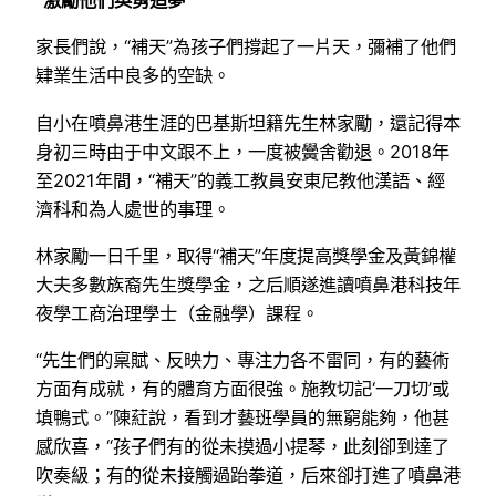
“激勵他們英勇追夢”
家長們說，“補天”為孩子們撐起了一片天，彌補了他們
肄業生活中良多的空缺。
自小在噴鼻港生涯的巴基斯坦籍先生林家勵，還記得本
身初三時由于中文跟不上，一度被黌舍勸退。2018年
至2021年間，“補天”的義工教員安東尼教他漢語、經
濟科和為人處世的事理。
林家勵一日千里，取得“補天”年度提高獎學金及黃錦權
大夫多數族裔先生獎學金，之后順遂進讀噴鼻港科技年
夜學工商治理學士（金融學）課程。
“先生們的稟賦、反映力、專注力各不雷同，有的藝術
方面有成就，有的體育方面很強。施教切記‘一刀切’或
填鴨式。”陳葒說，看到才藝班學員的無窮能夠，他甚
感欣喜，“孩子們有的從未摸過小提琴，此刻卻到達了
吹奏級；有的從未接觸過跆拳道，后來卻打進了噴鼻港