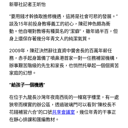
新華社記者王昕怡
“要用錢才幹換取進修機遇，這將是社會可悲的發展。”
談及15年前投身教導義工的初心，陳葒神色頗為衝
動。他自嘲對教導有種莫名的“潔癖”，雖年過半百，但
身上還保存著幾分年青文人的純潔氣質。
2009年，陳葒決然辭往直資中黌舍長的百萬年薪任
務，赤手起身籌備了噴鼻港首家一對一任務補習機構，
辦事艱苦階級的先生和家長，也悄然托舉起一個個貧苦
家庭的幻想。
“給孩子一個機遇”
在位于九龍長沙灣年夜南西街的一幢寫字樓里，有一處
狹窄而樸實的辦公區，透過玻璃門可以看到“陳校長不
花錢補習六合”的口號
共享會議室
，幾位年青的干事正
在靜心排課和匯編教材。