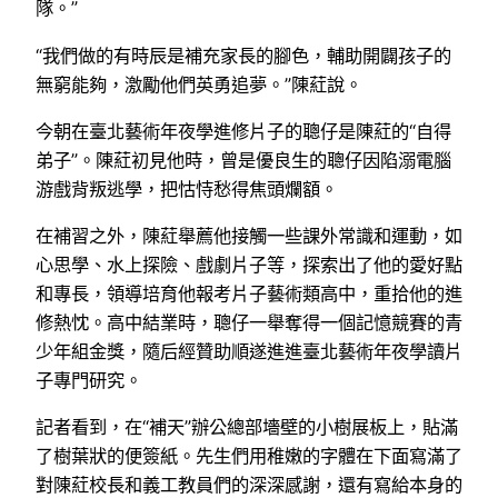
隊。”
“我們做的有時辰是補充家長的腳色，輔助開闢孩子的
無窮能夠，激勵他們英勇追夢。”陳葒說。
今朝在臺北藝術年夜學進修片子的聰仔是陳葒的“自得
弟子”。陳葒初見他時，曾是優良生的聰仔因陷溺電腦
游戲背叛逃學，把怙恃愁得焦頭爛額。
在補習之外，陳葒舉薦他接觸一些課外常識和運動，如
心思學、水上探險、戲劇片子等，探索出了他的愛好點
和專長，領導培育他報考片子藝術類高中，重拾他的進
修熱忱。高中結業時，聰仔一舉奪得一個記憶競賽的青
少年組金獎，隨后經贊助順遂進進臺北藝術年夜學讀片
子專門研究。
記者看到，在“補天”辦公總部墻壁的小樹展板上，貼滿
了樹葉狀的便簽紙。先生們用稚嫩的字體在下面寫滿了
對陳葒校長和義工教員們的深深感謝，還有寫給本身的