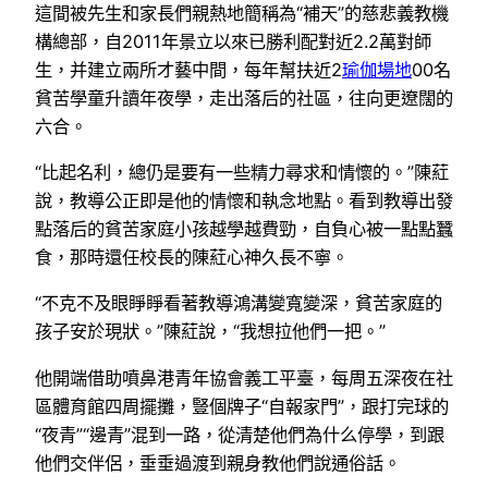
這間被先生和家長們親熱地簡稱為“補天”的慈悲義教機
構總部，自2011年景立以來已勝利配對近2.2萬對師
生，并建立兩所才藝中間，每年幫扶近2
瑜伽場地
00名
貧苦學童升讀年夜學，走出落后的社區，往向更遼闊的
六合。
“比起名利，總仍是要有一些精力尋求和情懷的。”陳葒
說，教導公正即是他的情懷和執念地點。看到教導出發
點落后的貧苦家庭小孩越學越費勁，自負心被一點點蠶
食，那時還任校長的陳葒心神久長不寧。
“不克不及眼睜睜看著教導鴻溝變寬變深，貧苦家庭的
孩子安於現狀。”陳葒說，“我想拉他們一把。”
他開端借助噴鼻港青年協會義工平臺，每周五深夜在社
區體育館四周擺攤，豎個牌子“自報家門”，跟打完球的
“夜青”“邊青”混到一路，從清楚他們為什么停學，到跟
他們交伴侶，垂垂過渡到親身教他們說通俗話。