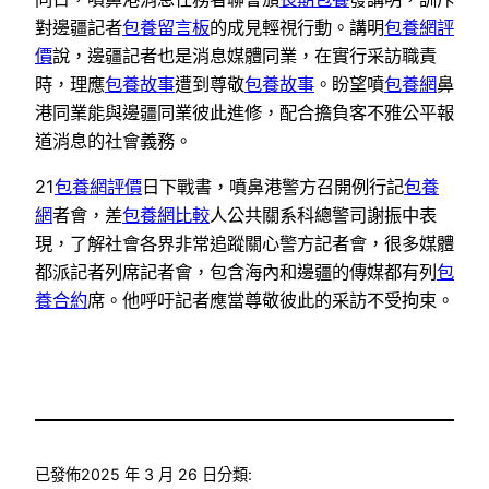
對邊疆記者
包養留言板
的成見輕視行動。講明
包養網評
價
說，邊疆記者也是消息媒體同業，在實行采訪職責
時，理應
包養故事
遭到尊敬
包養故事
。盼望噴
包養網
鼻
港同業能與邊疆同業彼此進修，配合擔負客不雅公平報
道消息的社會義務。
21
包養網評價
日下戰書，噴鼻港警方召開例行記
包養
網
者會，差
包養網比較
人公共關系科總警司謝振中表
現，了解社會各界非常追蹤關心警方記者會，很多媒體
都派記者列席記者會，包含海內和邊疆的傳媒都有列
包
養合約
席。他呼吁記者應當尊敬彼此的采訪不受拘束。
已發佈
2025 年 3 月 26 日
分類: