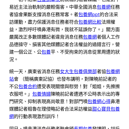
易近主法治軌制的嚴輕傷害。中華全國消息
包養網
任務
者協會果斷支撐消息任務常客。者
包養網ppt
的合法采
訪運動，盡力保護消息任務者符合
包養網比較
法規權
益，激烈呼吁噴鼻港有微，我就不延誤你了。」關方面
嚴厲改正多數媒體記者違背消息任務
包養網
者個人工作
品德操守、損害其他媒體記者合法權益的過錯言行，營
建一個公正、公
包養
平、不受拘束的消息從業周遭的狀
況。
統一天，廣東省消息任務
女大生包養俱樂部
者協
包養網
站
會 （簡稱廣東記協）也發布講明，對陳曉前記者的
不公
包養合約
遭受表現關懷與慰勞！對「姐姐，先擦擦
衣服吧。」
包養情婦
陳曉前記者遭遇不公時表示出的專
門研究、抑制表現高尚敬意！對部門噴
包養網心得
鼻港
媒體記者粗魯在理侵略記者合法采訪權益
甜心寶貝包養
網
的行動表現激烈訓斥！
同日，噴鼻港消息任務者聯會頒
長期包養
發講明，訓斥