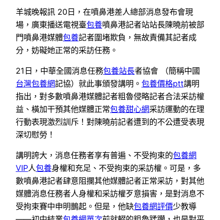
羊城晚報訊 20日，在噴鼻港差人總部消息發布會現
場，廣東播送電視臺
包養
噴鼻港記者站站長陳曉前被部
門噴鼻港媒體
包養
記者圍堵欺負，無故責備其記者成
分，妨礙她正常的采訪任務。
21日，中華全國消息任務
包養站長
者協會 （簡稱中國
台灣包養網
記協）就此事頒發講明。
包養價格ptt
講明
指出，對多數噴鼻港媒體記者粗魯侵略記者合法采訪權
益、橫加干預其他媒體正常
包養甜心網
采訪運動的在理
行動表現激烈訓斥！對陳曉前記者遭到的不公遭受表現
深切慰勞！
講明誇大，消息任務者享有普遍、不受拘束的
包養網
VIP
人
包養
身權和充足、不受拘束的采訪權。可是，多
數噴鼻港記者肆意阻攔其他媒體記者正常采訪，對其他
媒體消息任務者人身權和采訪權歹意損害，是對消息不
受拘束賽中申明鵲起。但是，他缺
包養網評價
少教導
——初中結業
包養網單次
前就輟的粗魯蹂躪，也是對平