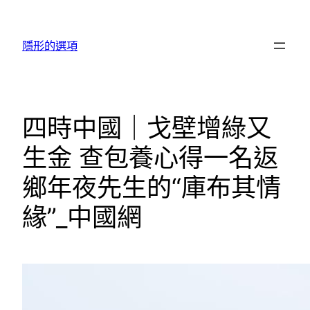
跳
至
隱形的選項
主
要
內
容
四時中國｜戈壁增綠又
生金 查包養心得一名返
鄉年夜先生的“庫布其情
緣”_中國網