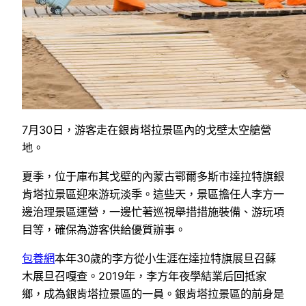
7月30日，游客走在銀肯塔拉景區內的戈壁太空艙營
地。
夏季，位于庫布其戈壁的內蒙古鄂爾多斯市達拉特旗銀
肯塔拉景區迎來游玩淡季。這些天，景區擔任人李方一
邊治理景區運營，一邊忙著巡視舉措措施裝備、游玩項
目等，確保為游客供給優質辦事。
包養網
本年30歲的李方從小生涯在達拉特旗展旦召蘇
木展旦召嘎查。2019年，李方年夜學結業后回抵家
鄉，成為銀肯塔拉景區的一員。銀肯塔拉景區的前身是