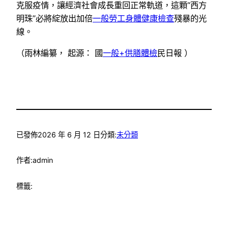
克服疫情，讓經濟社會成長重回正常軌道，這顆“西方
明珠”必將綻放出加倍
一般勞工身體健康檢查
殘暴的光
線。
（雨林編纂， 起源： 國
一般+供膳體檢
民日報 ）
已發佈
2026 年 6 月 12 日
分類:
未分類
作者:
admin
標籤: