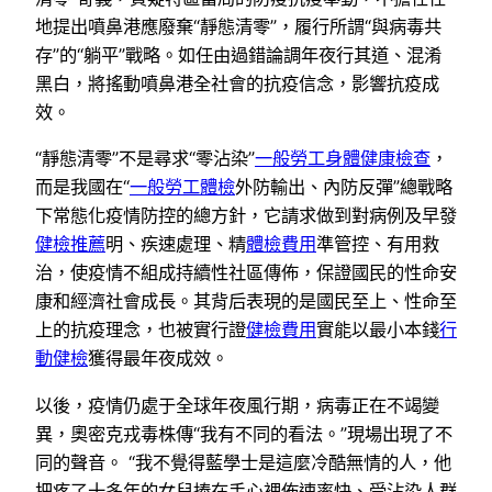
地提出噴鼻港應廢棄“靜態清零”，履行所謂“與病毒共
存”的“躺平”戰略。如任由過錯論調年夜行其道、混淆
黑白，將搖動噴鼻港全社會的抗疫信念，影響抗疫成
效。
“靜態清零”不是尋求“零沾染”
一般勞工身體健康檢查
，
而是我國在“
一般勞工體檢
外防輸出、內防反彈”總戰略
下常態化疫情防控的總方針，它請求做到對病例及早發
健檢推薦
明、疾速處理、精
體檢費用
準管控、有用救
治，使疫情不組成持續性社區傳佈，保證國民的性命安
康和經濟社會成長。其背后表現的是國民至上、性命至
上的抗疫理念，也被實行證
健檢費用
實能以最小本錢
行
動健檢
獲得最年夜成效。
以後，疫情仍處于全球年夜風行期，病毒正在不竭變
異，奧密克戎毒株傳“我有不同的看法。”現場出現了不
同的聲音。 “我不覺得藍學士是這麼冷酷無情的人，他
把疼了十多年的女兒捧在手心裡佈速率快、受沾染人群