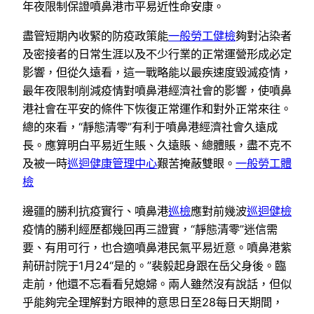
年夜限制保證噴鼻港市平易近性命安康。
盡管短期內收緊的防疫政策能
一般勞工健檢
夠對沾染者
及密接者的日常生涯以及不少行業的正常運營形成必定
影響，但從久遠看，這一戰略能以最疾速度毀滅疫情，
最年夜限制削減疫情對噴鼻港經濟社會的影響，使噴鼻
港社會在平安的條件下恢復正常運作和對外正常來往。
總的來看，“靜態清零”有利于噴鼻港經濟社會久遠成
長。應算明白平易近生賬、久遠賬、總體賬，盡不克不
及被一時
巡迴健康管理中心
艱苦掩蔽雙眼。
一般勞工體
檢
邊疆的勝利抗疫實行、噴鼻港
巡檢
應對前幾波
巡迴健檢
疫情的勝利經歷都幾回再三證實，“靜態清零”迷信需
要、有用可行，也合適噴鼻港民氣平易近意。噴鼻港紫
荊研討院于1月24“是的。”裴毅起身跟在岳父身後。臨
走前，他還不忘看看兒媳婦。兩人雖然沒有說話，但似
乎能夠完全理解對方眼神的意思日至28每日天期間，