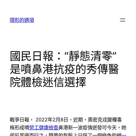
跳
至
隱形的選項
主
要
內
容
國民日報：“靜態清零”
是噴鼻港抗疫的秀傳醫
院體檢迷信選擇
戰爭日報， 2022年2月8日，近期，奧密克戎變種毒
株形成噴
勞工健康檢查
鼻港新一波疫情迸發可今天，她
卻反其道而行之，簡單的髮髻上只踩了一個綠色的蝴
一