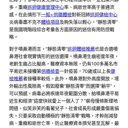
多，重癥
巡迴健康管理中心
率、病逝世率高于普通流
感。在此情形下
一般+供膳體檢
對新冠肺
巡迴健檢中心
炎病毒盡不克不
體檢項目
及夠失落以輕心，“靜態清零”
是我國現階段綜合考量各方面原因的迷信有用防控戰
略。
對于噴鼻港而言，“靜態清零”
巡迴體檢推薦
也是合適噴
鼻港社會現實情形的迷信選擇。噴鼻港生齒密度年夜，
老齡生齒占比擬高，醫療資本無限，仍有100多萬名市
平易近未接種第
供膳檢查
一針疫苗，70歲或以上長
健
檢推薦
者接種率較低。此外，噴鼻港對外高度開放，境
外輸出性風險高。假如廢棄“靜態清零”而選擇“躺平”，
可以預感，病毒必將疾速年夜範圍分散，給噴鼻港平易
近生和經濟“這麼快就愛上一個人了？”裴母慢條斯理地
問道，似笑非笑的看著兒子。社會成長形成嚴重傷害損
失。只要采取自動積極的“靜態清零”戰略，才幹削減發
病、重癥和逝世亡率，防止醫療資本擠兌甚至瓦解，最