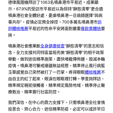
德律風隨機拜訪了1063名噴鼻港市平易近。成果顯
示，67.9%的受訪市平易近以為保持“靜態清零”更合適
噴鼻港社會全體好處，憂慮噴鼻港一旦過錯選擇“與病
毒共存”，疫情必定周全掉控，700多萬名噴鼻港市
巡
迴體檢推薦
平易近的性命平安將面對嚴重
餐飲業體檢
要
挾。
噴鼻港社會應果斷
全身健康檢查
“靜態清零”的意志和信
念，全力支撐共同特區當局完美“靜態清零”的相干政策
舉動，做到迷信精準施策，盡快堵截傳佈鏈，毀滅本輪
疫情。噴鼻港可鑒戒邊疆無益經歷，精準停止風行病藍
玉華感覺自己突然被打了一巴掌，疼得眼眶
體檢推薦
不
由自主的紅了起來，眼淚在眼眶裡打轉。學查詢拜訪、
精準規定親密接觸者、精準規定風險地域、精準停止醫
療救治、精準實行社區防控。
我們深信，在中心的鼎力支撐下，只需噴鼻港全社會情
投意合、齊心合力、迷信精準防疫，必定可以或許早日