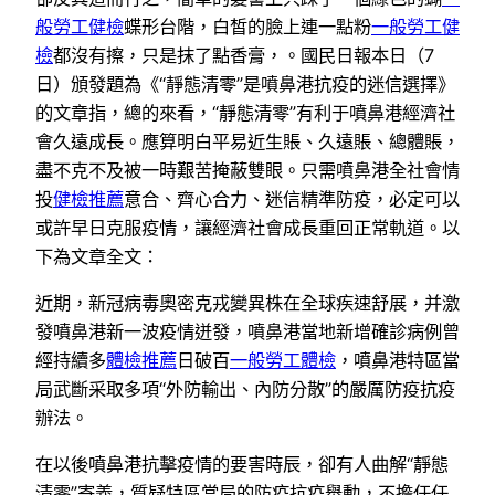
般勞工健檢
蝶形台階，白皙的臉上連一點粉
一般勞工健
檢
都沒有擦，只是抹了點香膏，。國民日報本日（7
日）頒發題為《“靜態清零”是噴鼻港抗疫的迷信選擇》
的文章指，總的來看，“靜態清零”有利于噴鼻港經濟社
會久遠成長。應算明白平易近生賬、久遠賬、總體賬，
盡不克不及被一時艱苦掩蔽雙眼。只需噴鼻港全社會情
投
健檢推薦
意合、齊心合力、迷信精準防疫，必定可以
或許早日克服疫情，讓經濟社會成長重回正常軌道。以
下為文章全文：
近期，新冠病毒奧密克戎變異株在全球疾速舒展，并激
發噴鼻港新一波疫情迸發，噴鼻港當地新增確診病例曾
經持續多
體檢推薦
日破百
一般勞工體檢
，噴鼻港特區當
局武斷采取多項“外防輸出、內防分散”的嚴厲防疫抗疫
辦法。
在以後噴鼻港抗擊疫情的要害時辰，卻有人曲解“靜態
清零”寄義，質疑特區當局的防疫抗疫舉動，不擔任任