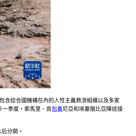
包含結合國機構在內的人性主義救濟組織以及多家
年一季度，索馬里、肯
包養
尼亞和埃塞俄比亞陳述接
水后分開。