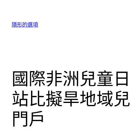
跳
至
主
隱形的選項
要
內
容
國際非洲兒童日
站比擬旱地域兒
門戶