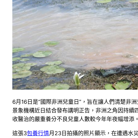
6月16日是“國際非洲兒童日”，旨在讓人們清楚非
景象機構近日結合發布講明正告，非洲之角因持續
收醫治的嚴重養分不良兒童人數較今年年夜幅增添
這張3
包養行情
月23日拍攝的照片顯示，在遭遇水