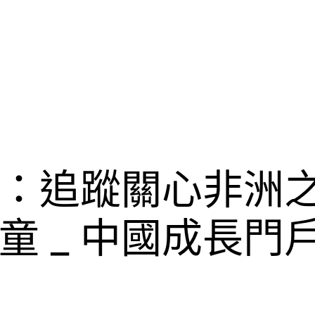
：追蹤關心非洲
童 _ 中國成長門