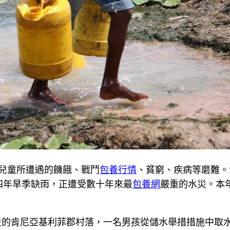
洲兒童所遭遇的饑餓、戰鬥
包養行情
、貧窮、疾病等磨難。
四年旱季缺雨，正遭受數十年來最
包養網
嚴重的水災。本
。
災的肯尼亞基利菲郡村落，一名男孩從儲水舉措措施中取