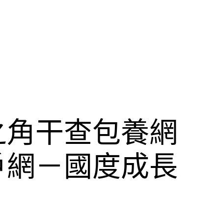
之角干查包養網
戶網－國度成長