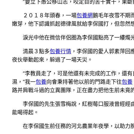
“要立下愚公移山志，咬定目的苦干實干，果斷打
２０１８年頭春，一場
包養網
鵝毛年夜雪不期
嫩芽，他下認識抓起德律風就給李保國打，但忽然
淚光中他在微信伴侶圈為李保國點亮了一縷燭光，
清晨３點多
包養行情
，李保國的愛人郭素萍回
夜伙舉動起來，躲過了一場天災。
“李教員走了，可是他還有未完成的工作，還有良
濕，“我一
包養
向會秉持著他以前的門路走下往
包養
路并肩戰斗過的立異團隊，正在盡力把他生前未竟
李保國的先生張雪梅說，紅樹莓口服液曾經經由過
能喝得起。
在李保國生前任務的河北農業年夜學，以助力脫