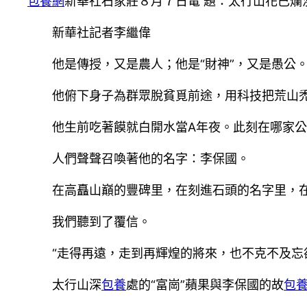
包養網
新華社石家莊８月７日電 題：太行山花已
新華社記者李繼偉
他是傳授，又是農人；他是“財神”，又是愚公
他俯下身子為群眾脫貧覓前途，用科技把荒山禿
他生前吃著饃就白開水當A年夜。此刻在哪家公
人們聲聲召喚著他的名字：李保國。
在高矗山巔的豐碑里，在刻進石頭的名字里，在
我們聽到了覆信。
“走得再遠，走到再輝煌的將來，也不克不及忘卻
太行山深
包養
處的“富崗”蘋果與李保國的故
包