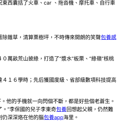
東西囊括了火車、car 、拖沓機、摩托車、自行車
除雜草，清算栗樹坪，不時傳來開朗的笑聲
包養感
萬畝荒山披綠，打造了“漿水”板栗、“綠嶺”核桃
４１６學時；先后獲國度級、省部級數項科技提高
下。他的手機就一向閃個不斷，都是好些個老蒼生。
。”李保國的兒子李東奇
包養
回想起父親，仍然難
刻仍深深烙在他的腦
包養app
海里。