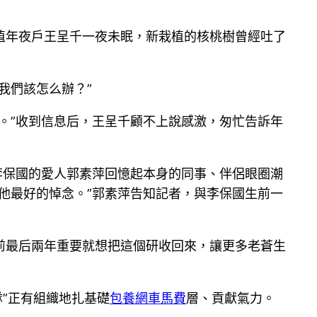
植年夜戶王呈千一夜未眠，新栽植的核桃樹曾經吐了
我們該怎么辦？”
。”收到信息后，王呈千顧不上說感激，匆忙告訴年
保國的愛人郭素萍回憶起本身的同事、伴侶眼圈潮
他最好的悼念。”郭素萍告知記者，與李保國生前一
最后兩年重要就想把這個研收回來，讓更多老蒼生
隊”正有組織地扎基礎
包養網車馬費
層、貢獻氣力。