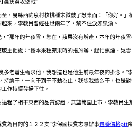
贏扶貧攻堅戰”
而至，易縣西豹泉村核桃種宋微敲了敲桌面：「你好。」
想起來，李教員曾經往世兩年了，禁不住淚如泉湧。
“那年的年夜雪，您在，蘋果沒有增產，本年的年夜雪
應版主他說：“按本來種蘋果時的措施辦，趕忙熏煙、晃雪
多老蒼生需求他，我想這也是他生前最年夜的掛念。”李
，持續干，一向干到干不動為止，我想我這么干，也是對
的工作持續發揚下往。
程了相干東西的品質認證，無望範圍上市，李教員生前
貧為目的的１２２支“李保國扶貧志愿辦事
包養價格ptt