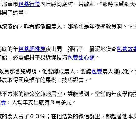
，邢臺市
包養行情
內丘縣崗底村一片散亂。“那時辰感到天
離開了這里。
黑漆漆的，咋看都像個農人，哪承想是年夜學教員啊。”村
崗底的年
包養網推薦
夜山間一腳石子一腳泥地摸查
包養故
了譜：必需讓村平易近懂技巧
包養甜心網
。
李教員那會兒總說，他要釀成農人，要讓
包養
農人釀成他。
農取得國度頒布的果樹工技巧證書。”
方米的辦公室兼起居室，誰能想到，堂堂的年夜學傳授
包養
，人均年支出就有３萬多元。
農人占了６０％；在他浩繁的微信群里，都起著他本身編