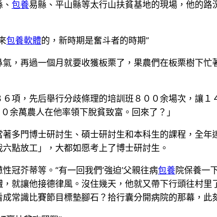
縣、
包養
易縣、平山縣等太行山扶貧基地的現場，他的路況
來
包養軟體
的，新時期是奮斗者的時期”
氣，再過一個月就要收獲板栗了，果農們在板栗樹下忙著
項，先后舉行分歧條理的培訓班８００余場次，讓１４０
，１０余萬農人在他率領下脫貧致富。回來了？」
多門博士研討生、碩士研討生和本科生的課程，全年達
我六點放工」，大都如愿考上了博士研討生。
冠芥蒂等。“有一回我們‘強迫’父親往病
包養
院保養一
臟，就讓他接德律風。沒住幾天，他就又帶下行頭往村里了
看成常識比賽節目標墊腳石？拾行囊分開病院的那幕，此