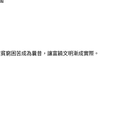
國
讓貧窮困苦成為曩昔，讓富饒文明漸成實際。