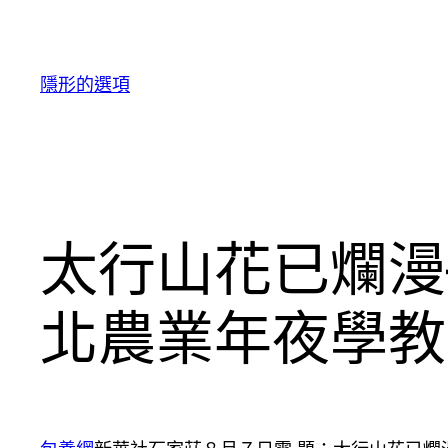
跳
至
主
隱形的選項
要
內
容
太行山花已爛漫
北農業年夜學教