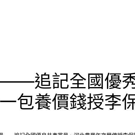
——追記全國優
一包養價錢授李