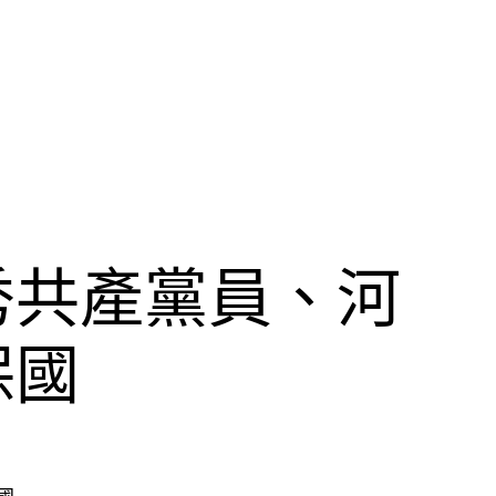
秀共產黨員、河
保國