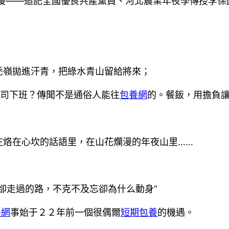
爛漫——追記全國優良共產黨員、河北農業年夜學傳授李保
。
嶺拋進汗青，把綠水青山留給將來；
司下班？傳聞不是通俗人能往
包養網
的。餐飯，用擔負
烙在心坎的話語里，在山花爛漫的年夜山里……
走過的路，不克不及忘卻為什么動身”
養網
事始于２２年前一個很偶爾
短期包養
的機遇。