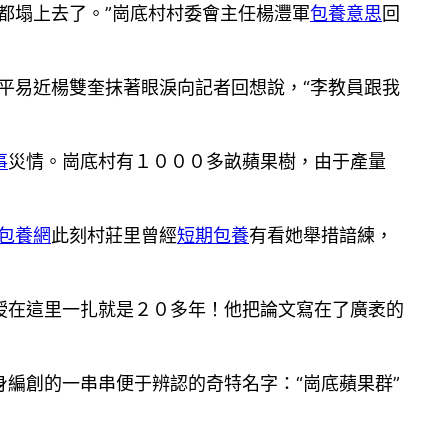
都塌上去了。”崗底村村委會主任楊灃軍
包養意思
回
平易近楊雙奎抹著眼淚向記者回想說，“李教員跟我
事
災情。崗底村有１０００多畝蘋果樹，由于產量
包養網
此刻村莊里曾經
短期包養
有看她舉措諳練，
在這里一扎就是２０多年！他把論文寫在了廣袤的
創的一串串便于辨認的奇特名字：“崗底蘋果群”