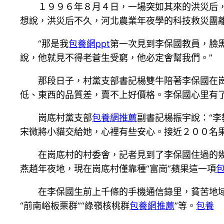
１９９６年８月４日，一場突如其來的洪災后
想說，洪災后不久，河北農業年夜學的科技救災團
“那是我
包養網ppt
第一次見到李保國教員，臉
說，他就見不得老蒼生受窮，他必定會幫我們。”
那段日子，村黨支部書記楊雙牛陪著李保國在
低、東西的品質差，賣不上好價格。李保國心里有
崗底村黨支部
包養網推薦
副書記楊振宇說：“
宋微將小貓交給她，心裡有些安心。接近２００名果
在崗底村的村委會，記者見到了李保國住過的幾平
燕趙年夜地，現在崗底村僅靠種“富崗”蘋果這一項
在李保國生前上千條的手機通信錄里，貧苦地域的
“前南峪板栗群”“綠嶺核桃群
包養網推薦
”等。
包養