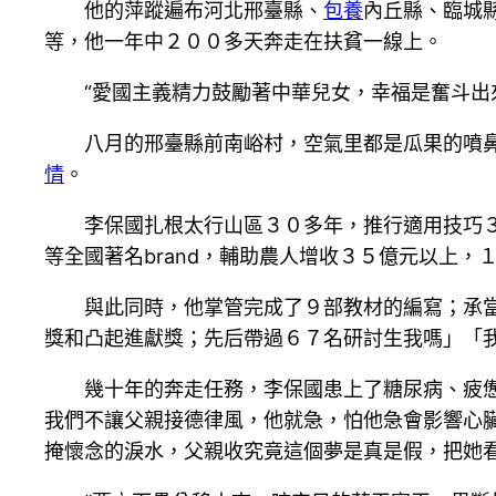
他的萍蹤遍布河北邢臺縣、
包養
內丘縣、臨城
等，他一年中２００多天奔走在扶貧一線上。
“愛國主義精力鼓勵著中華兒女，幸福是奮斗出
八月的邢臺縣前南峪村，空氣里都是瓜果的噴鼻
情
。
李保國扎根太行山區３０多年，推行適用技巧３６
等全國著名brand，輔助農人增收３５億元以上
與此同時，他掌管完成了９部教材的編寫；承當著
獎和凸起進獻獎；先后帶過６７名研討生我嗎」「
幾十年的奔走任務，李保國患上了糖尿病、疲憊性
我們不讓父親接德律風，他就急，怕他急會影響心
掩懷念的淚水，父親收究竟這個夢是真是假，把她