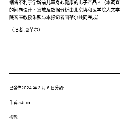
销售不利于学龄前儿童身心健康的电子产品。（本调查
的问卷设计、发放及数据分析由北京协和医学院人文学
院客座教授朱煦与本报记者唐芊尔共同完成）
（记者 唐芊尔）
已發佈
2024 年 3 月 6 日
分類:
作者:
admin
標籤: