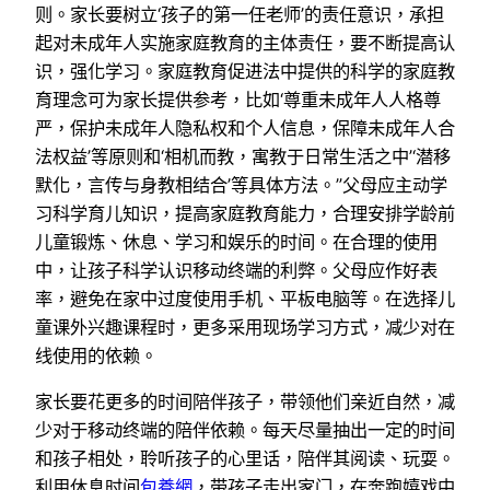
则。家长要树立‘孩子的第一任老师’的责任意识，承担
起对未成年人实施家庭教育的主体责任，要不断提高认
识，强化学习。家庭教育促进法中提供的科学的家庭教
育理念可为家长提供参考，比如‘尊重未成年人人格尊
严，保护未成年人隐私权和个人信息，保障未成年人合
法权益’等原则和‘相机而教，寓教于日常生活之中’‘潜移
默化，言传与身教相结合’等具体方法。”父母应主动学
习科学育儿知识，提高家庭教育能力，合理安排学龄前
儿童锻炼、休息、学习和娱乐的时间。在合理的使用
中，让孩子科学认识移动终端的利弊。父母应作好表
率，避免在家中过度使用手机、平板电脑等。在选择儿
童课外兴趣课程时，更多采用现场学习方式，减少对在
线使用的依赖。
家长要花更多的时间陪伴孩子，带领他们亲近自然，减
少对于移动终端的陪伴依赖。每天尽量抽出一定的时间
和孩子相处，聆听孩子的心里话，陪伴其阅读、玩耍。
利用休息时间
包養網
，带孩子走出家门，在奔跑嬉戏中