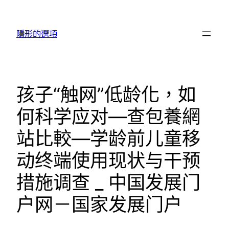
跳
至
隱形的選項
主
要
內
容
孩子“触网”低龄化，如
何科学应对—查包養網
站比較—学龄前儿童移
动终端使用现状与干预
措施调查 _ 中国发展门
户网－国家发展门户