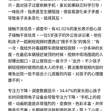
示，面对孩子过度依赖手机，家长如果缺乏科学引导，
一味批评、指责甚至生硬阻挠，很容易激化亲子矛盾，
导致亲子关系恶化，适得其反。
接触不良信息。调查中，有42.02%的家长表示担心孩
子接触不良信息。一位5岁孩子的外公告诉记者，他在
和孩子一起刷短视频时遭遇过“措手不及”的情况：“有
一次，我给外孙看越野车爬陡坡短视频，一分多钟的长
度，在最后车辆接近坡顶的时候，视频中现场围观的人
却爆出粗口。这让我惊出一身冷汗。”此外，不少孩子
刷短视频时使用的是大人的手机，算法推荐视频内容时
难免出现一些不适合少儿观看的内容，对孩子的心理健
康不利。
专注力下降。调查数据显示，34.47%的家长担心孩子
长时间使用电子设备会导致专注力下降。“手机上的视
频、动画刺激是非常强烈的，变换快，色彩丰富，并伴
随音乐节奏，长期接受这样刺激的孩子，等上了小学，