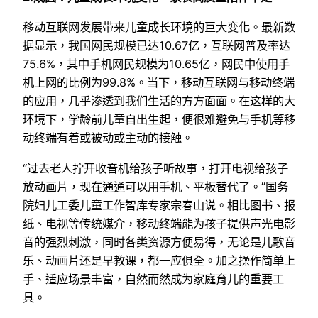
移动互联网发展带来儿童成长环境的巨大变化。最新数
据显示，我国网民规模已达10.67亿，互联网普及率达
75.6%，其中手机网民规模为10.65亿，网民中使用手
机上网的比例为99.8%。当下，移动互联网与移动终端
的应用，几乎渗透到我们生活的方方面面。在这样的大
环境下，学龄前儿童自出生起，便很难避免与手机等移
动终端有着或被动或主动的接触。
“过去老人拧开收音机给孩子听故事，打开电视给孩子
放动画片，现在通通可以用手机、平板替代了。”国务
院妇儿工委儿童工作智库专家宗春山说。相比图书、报
纸、电视等传统媒介，移动终端能为孩子提供声光电影
音的强烈刺激，同时各类资源方便易得，无论是儿歌音
乐、动画片还是早教课，都一应俱全。加之操作简单上
手、适应场景丰富，自然而然成为家庭育儿的重要工
具。