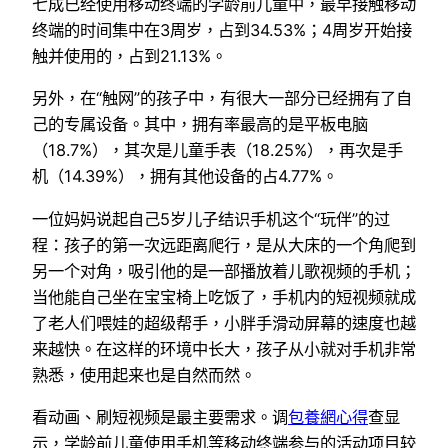
七成已经使用移动终端的学龄前儿童中，最早接触移动
终端的时间集中在3周岁，占到34.53%；4周岁开始接
触并使用的，占到21.13%。
另外，在“触网”的孩子中，有很大一部分已经拥有了自
己的专属设备。其中，拥有率最高的是平板电脑
（18.7%），其次是儿童手表（18.25%），再次是手
机（14.39%），拥有其他设备的占4.77%。
一位妈妈说起自己5岁儿子结识手机这个“玩伴”的过
程：孩子的第一次远距离爬行，是从大床的一个角爬到
另一个对角，吸引他的是一部播放着儿歌视频的手机；
当他能自己坐在宝宝椅上吃饭了，手机内的短视频就成
了老人们喂娃的超级帮手，小胖手滑动屏幕的速度也越
来越快。在这样的环境中长大，孩子从小就对手机非常
熟悉，使用起来也是自然而然。
看动画、刷短视频是最主要需求。调
包養網心得
查显
示，学龄前儿童使用手机等移动终端参与的活动项目较