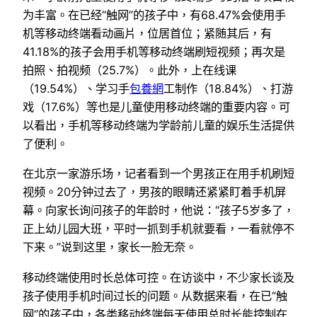
为丰富。在已经“触网”的孩子中，有68.47%会使用手
机等移动终端看动画片，位居首位；紧随其后，有
41.18%的孩子会用手机等移动终端刷短视频；再次是
拍照、拍视频（25.7%）。此外，上在线课
（19.54%）、学习手
包養網
工制作（18.84%）、打游
戏（17.6%）等也是儿童使用移动终端的重要内容。可
以看出，手机等移动终端为学龄前儿童的娱乐生活提供
了便利。
在北京一家游乐场，记者看到一个男孩正在用手机刷短
视频。20分钟过去了，男孩的眼睛还紧紧盯着手机屏
幕。向家长询问孩子的年龄时，他说：“孩子5岁多了，
正上幼儿园大班，平时一抓到手机就要看，一看就停不
下来。”说到这里，家长一脸无奈。
移动终端使用时长总体可控。在访谈中，不少家长谈及
孩子使用手机时间过长的问题。从数据来看，在已“触
网”的孩子中，各类移动终端每天使用总时长能控制在