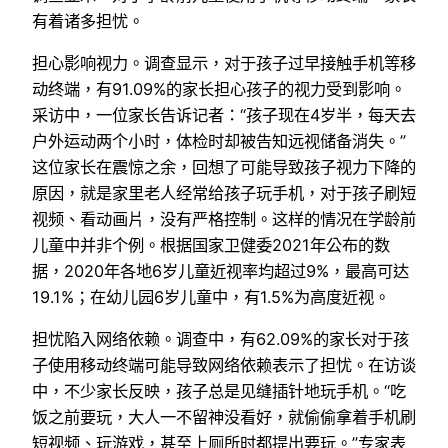
有着诸多担忧。
担心影响视力。调查显示，对于孩子过早接触手机等移
动终端，有91.09%的家长担心孩子的视力受到影响。
采访中，一位家长告诉记者：“孩子现在4岁半，每天去
户外运动两个小时，体检时却被告知远视储备消失。”
这位家长在震惊之余，回想了可能导致孩子视力下降的
原因，就是家里老人经常给孩子玩手机，对于孩子刷短
视频、看动画片，没有严格控制。这样的情况在学龄前
儿童中并非个例。根据国家卫健委2021年公布的数
据，2020年各地6岁儿童近视率均超过9%，最高可达
19.1%；在幼儿园6岁儿童中，有1.5%为高度近视。
担忧陷入网络依赖。调查中，有62.09%的家长对于孩
子使用移动终端可能导致网络依赖表示了担忧。在访谈
中，不少家长反映，孩子总是见缝插针地玩手机。“吃
饭之前要玩，大人一不留神没看好，就偷偷拿着手机刷
短视频、玩游戏，甚至上厕所时都提出要玩。”专家表