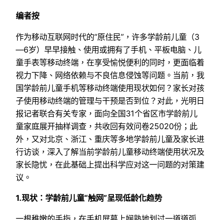
编者按
作为移动互联网时代的“原住民”，许多学龄前儿童（3
—6岁）早早接触、使用或拥有了手机、平板电脑、儿
童手表等移动终端，在享受愉悦便利的同时，更面临着
视力下降、网络依赖与不良信息侵蚀等问题。当前，我
国学龄前儿童手机等移动终端使用现状如何？家长对孩
子使用移动终端的管理与干预是否到位？对此，光明日
报记者联合有关专家，面向全国31个省区市学龄前儿
童家庭展开抽样调查，共收回有效问卷25020份；此
外，又对北京、浙江、重庆等多地学龄前儿童及家长进
行访谈，深入了解当前学龄前儿童移动终端使用状况及
家长隐忧，在此基础上提出科学应对这一问题的对策建
议。
1.现状：学龄前儿童“触网”呈现低龄化趋势
一根稚嫩的手指，在手机屏幕上娴熟地划过一道道弧