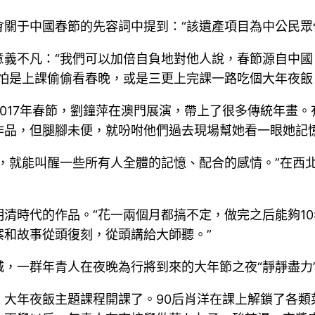
關于中國春節的先容詞中提到：“該遺產項目為中公民眾
義不凡：“我們可以加倍自負地對他人說，春節源自中國
怕是上課偷偷看春晚，或是三更上完課一路吃個大年夜飯
2017年春節，劉鐘萍在澳門展演，帶上了很多傳統年畫
作品，但腿腳未便，就吩咐他們過去現場幫她看一眼她記
，就能叫醒一些所有人全體的記憶、配合的感情。”在西
清時代的作品。“花一兩個月都搞不定，做完之后能夠1
和故事從頭復刻，從頭講給大師聽。”
，一群年青人在夜晚為行將到來的大年節之夜“靜靜盡力
，大年夜飯主題課程開課了。90后肖洋在課上解鎖了各類