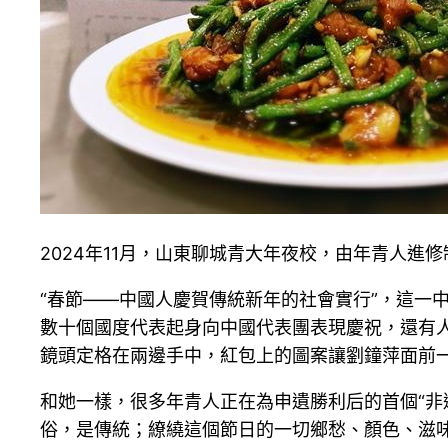
2024年11月，山東聊城青大年夜校，由年青人進
“春節——中國人慶賀傳統新年的社會實行”，這一
數十個國度代表起身向中國代表團表現慶祝，還有人
鏡頭定格在兩邊手中，紅包上的圖案讓劉鐘萍面前一
和她一樣，很多年青人正在為申遺勝利后的首個“非
俗，是傳統；繚繞這個節日的一切鄉愁、顏色、滋