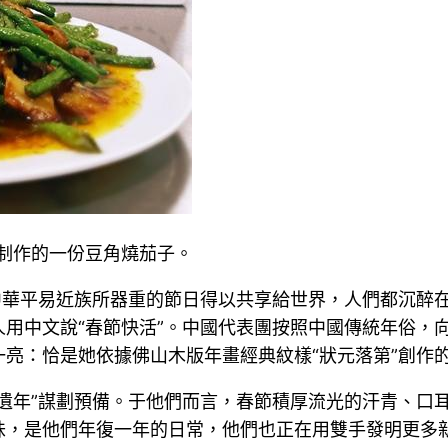
修制作的一份豆角燒茄子。
中華平易近族所器重的節日得以共享給世界，人們都沉醉
用中文說“春節快活”。中國代表團按照中國傳統年俗，向
亮：恰是她依據佛山木版年畫經典紋樣“狀元落第”創作
遺年”謀劃預備。于他們而言，春節積厚流光的汗青、口
味，是他們年復一年的日常，他們也正在用雙手發明更多