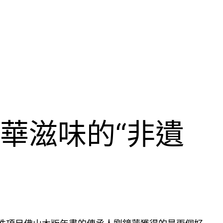
華滋味的“非遺