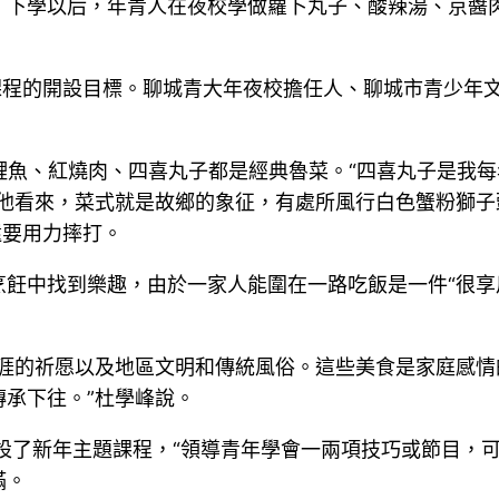
下學以后，年青人在夜校學做蘿卜丸子、酸辣湯、京醬肉
課程的開設目標。聊城青大年夜校擔任人、聊城市青少年
鯉魚、紅燒肉、四喜丸子都是經典魯菜。“四喜丸子是我
在他看來，菜式就是故鄉的象征，有處所風行白色蟹粉獅
還要用力摔打。
飪中找到樂趣，由於一家人能圍在一路吃飯是一件“很享
生涯的祈愿以及地區文明和傳統風俗。這些美食是家庭感
承下往。”杜學峰說。
設了新年主題課程，“領導青年學會一兩項技巧或節目，
滿。