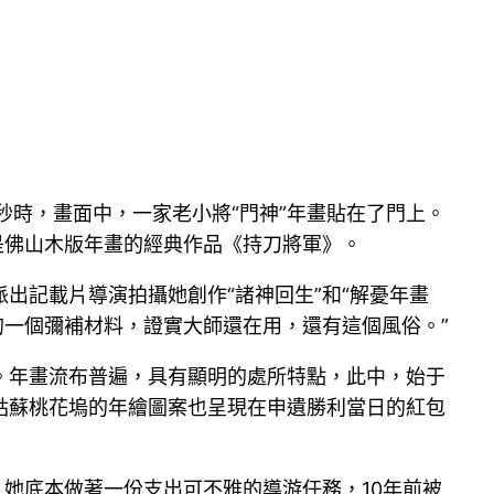
秒時，畫面中，一家老小將“門神”年畫貼在了門上。
是佛山木版年畫的經典作品《持刀將軍》。
出記載片導演拍攝她創作“諸神回生”和“解憂年畫
的一個彌補材料，證實大師還在用，還有這個風俗。”
。年畫流布普遍，具有顯明的處所特點，此中，始于
姑蘇桃花塢的年繪圖案也呈現在申遺勝利當日的紅包
。她底本做著一份支出可不雅的導游任務，10年前被