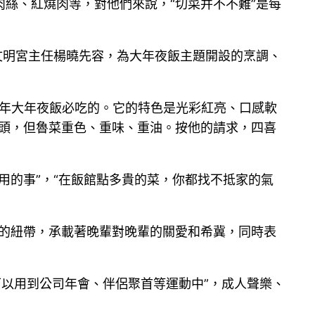
絲、紅燒肉等，對他們來說，“切菜并不不難”是每
文明宮主任楊曉先容，為大年夜飯主題開設的烹調、
每年大年夜飯必吃的。它的特色是光彩紅亮、口感軟
子頭，但魯菜重色、重味、重油。按他的請求，四喜
用的事”，“在飯館點多貴的菜，你都找不抵家的氣
情的紐帶，承載著晚輩對晚輩的關愛和希冀，同時表
可以用到公司年會、伴侶聚首等運動中”，成人聲樂、