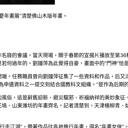
解憂年畫展”清楚佛山木版年畫。
名錄的會議。當天現場，關于春節的宣揚片播放至第36
若何過年的。劉鐘萍為此覺得自豪，畫面中的“門神”恰
端。任務職員曾向劉鐘萍征集了一些資料和作品，后又派
為申遺資料之一提交到結合國教科文組織。“是作為后期
的風俗，這是辭舊迎新、避災驅邪、祈福納祥的美妙象征
花塢、山東濰坊的年畫齊名。記者清楚到，天津楊柳青、
行走江湖”，帶著作品往各地推行年畫，得名“年畫女俠”