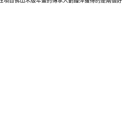
表性項目佛山木版年畫的傳承人劉鐘萍獲得的是兩個好