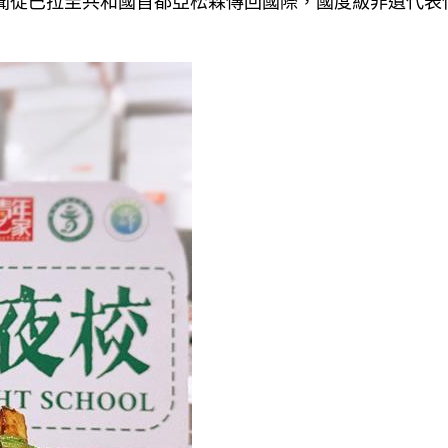
的新聞從巴拉圭共和國首都亞松森傳回國際，國度級非遺代