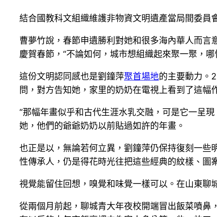
結合國教科文組織維護非物資文明遺產當局間委員會
曹夢竹說，春節申遺勝利對她和很多海內華人而言意
慶賀春節，“不論如何，城市想組織起來聚一聚，哪
這份文明認同感也是劉鐘萍
聚首場地
的主要動力。
問，對方告知她，家里的奶奶在電視上看到了這幅
“那幅年畫似乎和古代生涯水乳交融，可是它一呈現
她，他們的爺爺奶奶以前貼過如許的年畫。
也正是以，無論若何立異，劉鐘萍仍保持復刻一些明
性傳承人，仍是得花時光往把這些經典的紋樣、圖案
視覺能留住回想，嗅覺和味覺一樣可以。在山東聊城
從兩個月前起，聊城青大年夜校開端冒出飯菜噴鼻