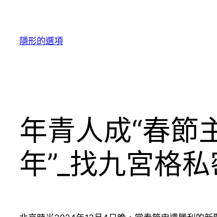
跳
至
主
隱形的選項
要
內
容
年青人成“春節
年”_找九宮格