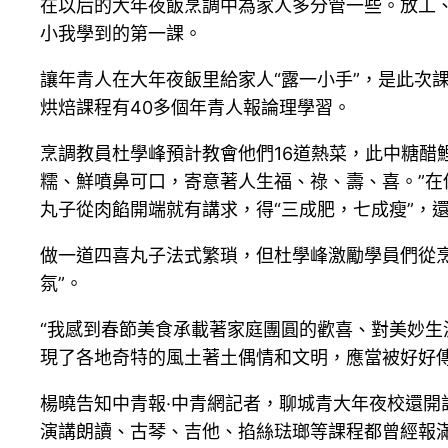
在以后的大年夜飯烹調中為家人多分管一些。放工、
小我學到的第一課。
讓年青人在大年夜飯里給家人“露一小手”，是此次
烘焙課程有40多個年青人報論理學習。
烹調教員杜學峰預計教會他們16道熱菜，此中糖醋
糯、鮮噴鼻可口，寄意著人生福、祿、壽、喜。”
丸子從肉餡開端就有講求，得“三成肥，七成瘦”，
做一道四喜丸子法式繁瑣，但杜學峰激勵學員們從烹
氛”。
“我感到春節美食承載著家庭團圓的歡喜、對美妙
現了各地奇特的風土著土偶情和文明，應當被好好傳
楊曉告知中青報·中青網記者，聊城青大年夜校還開
演講朗讀、古琴、吉他、掐絲琺瑯等課程都曾經報