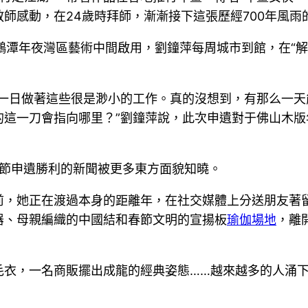
師感動，在24歲時拜師，漸漸接下這張歷經700年風雨
白鵝潭年夜灣區藝術中間啟用，劉鐘萍每周城市到館，在“
復一日做著這些很是渺小的工作。真的沒想到，有那么一
這一刀會指向哪里？”劉鐘萍說，此次申遺對于佛山木版
春節申遺勝利的新聞被更多東方面貌知曉。
前，她正在渡過本身的距離年，在社交媒體上分送朋友著
器、母親編織的中國結和春節文明的宣揚板
瑜伽場地
，離
毛衣，一名商販擺出成龍的經典姿態……越來越多的人涌