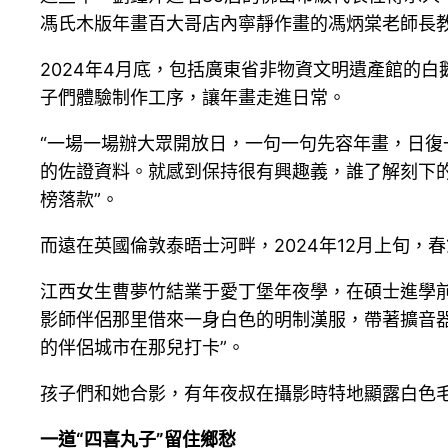
馮氏木版年畫百大哥店內寧靜作畫的馮炳棠老師長教
2024年4月底，包括廣東省非物資文明遺產館的
子們體驗制作工序，讓年畫走進日常。
“一場一場辦大眾開放日，一句一句先容年畫，日
的佐證資料。就感到保持很有興趣義，誰了解刻下的
榜落款”。
而遠在英國倫敦泰晤士河畔，2024年12月上旬，
江西女生曹夢竹結業于愛丁堡年夜學，在碩士進學
影師伴侶那里借來一身白色的明制漢服，帶著擴音
的伴侶城市在那兒打卡”。
孩子們和她合影，有年夜叔在攝影時特地顯露白色
一道“四喜丸子”留住鄉愁