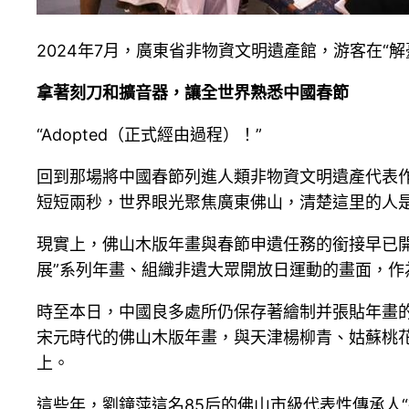
2024年7月，廣東省非物資文明遺產館，游客在“
拿著刻刀和擴音器，讓全世界熟悉中國春節
“Adopted（正式經由過程）！”
回到那場將中國春節列進人類非物資文明遺產代表作
短短兩秒，世界眼光聚焦廣東佛山，清楚這里的人是
現實上，佛山木版年畫與春節申遺任務的銜接早已開
展”系列年畫、組織非遺大眾開放日運動的畫面，作
時至本日，中國良多處所仍保存著繪制并張貼年畫
宋元時代的佛山木版年畫，與天津楊柳青、姑蘇桃
上。
這些年，劉鐘萍這名85后的佛山市級代表性傳承人“