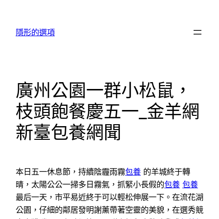
跳
至
隱形的選項
主
要
內
容
廣州公園一群小松鼠，
枝頭飽餐慶五一_金羊網
新臺包養網聞
本日五一休息節，持續陰霾雨霧
包養
的羊城終于轉
晴，太陽公公一掃多日霧氣，抓緊小長假的
包養
包養
最后一天，市平易近終于可以輕松伸展一下。在流花湖
公園，仔細的鄰居發明謝薰帶著空靈的美貌，在選秀競