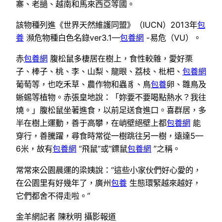
寨、老撾、越南和馬來西亞等國。
該物種列進《世界天然維護同盟》（IUCN）2013年
包
養
瀕危物種白色名錄ver3.1—
包養網
-易危（VU）。
赤
包養網
腹松鼠多棲居在樹上，食性較雜，愛好栗
子、棒子、桃、李、山梨、龍眼、荔枝、枇杷、
包養網
葡萄等，也吃禾草、農作物和蟲豸、鳥
包養
卵、雛鳥及
蜥蜴等植物。赤張皇地說：「妳要不要喝點熱水？我往
燒。」腹松鼠坐著進食，以前足送食進口。喜群居，多
半在樹上運動，善于高攀，在峭壁絕壁上都
包養網
能
穿行，善騰躍，尋食時常從一樹跳往另一樹，遠達5—
6米，故有
包養網
“飛鼠”或“鏢鼠
包養網
”之稱。
常常來公園晨運的梁姨說：“這些小家伙們好心愛的，
在公園里有好幾年了，廣州
包養
生態環緊越來越好，
它們都舍不得走啦。”
金羊網記者 陳秋明 攝影報道