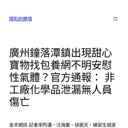
跳
至
隱形的選項
主
要
內
容
廣州鐘落潭鎮出現甜心
寶物找包養網不明安慰
性氣體？官方通報： 非
工廠化學品泄漏無人員
傷亡
金羊網訊 記者宋昀瀟、汪海晏、徐振天，練習生胡淑