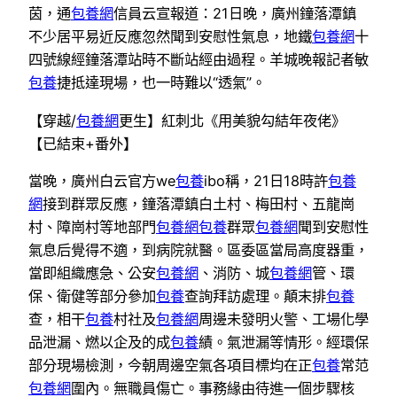
茵，通
包養網
信員云宣報道：21日晚，廣州鐘落潭鎮
不少居平易近反應忽然聞到安慰性氣息，地鐵
包養網
十
四號線經鐘落潭站時不斷站經由過程。羊城晚報記者敏
包養
捷抵達現場，也一時難以“透氣”。
【穿越/
包養網
更生】紅刺北《用美貌勾結年夜佬》
【已結束+番外】
當晚，廣州白云官方we
包養
ibo稱，21日18時許
包養
網
接到群眾反應，鐘落潭鎮白土村、梅田村、五龍崗
村、障崗村等地部門
包養網
包養
群眾
包養網
聞到安慰性
氣息后覺得不適，到病院就醫。區委區當局高度器重，
當即組織應急、公安
包養網
、消防、城
包養網
管、環
保、衛健等部分參加
包養
查詢拜訪處理。顛末排
包養
查，相干
包養
村社及
包養網
周邊未發明火警、工場化學
品泄漏、燃以企及的成
包養
績。氣泄漏等情形。經環保
部分現場檢測，今朝周邊空氣各項目標均在正
包養
常范
包養網
圍內。無職員傷亡。事務緣由待進一個步驟核