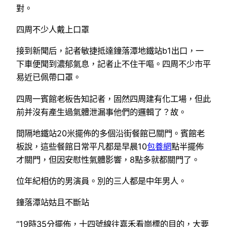
對。
四周不少人戴上口罩
接到新聞后，記者敏捷抵達鐘落潭地鐵站b1出口，一
下車便聞到濃郁氣息，記者止不住干嘔。四周不少市平
易近已佩帶口罩。
四周一賓館老板告知記者，固然四周建有化工場，但此
前并沒有產生過氣體泄漏事他們的邏輯了？故。
間隔地鐵站20米擺佈的多個沿街餐館已關門。賓館老
板說，這些餐館日常平凡都是早晨10
包養網
點半擺佈
才關門，但因安慰性氣體影響，8點多就都關門了。
位年紀相仿的男演員。別的三人都是中年男人。
鐘落潭站姑且不斷站
“19時35分擺佈，十四號線往嘉禾看崗標的目的，大要