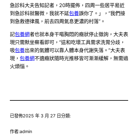
急診科大夫告知記者，20時擺佈，四周一些居平易近
到急診科就醫微，我就不延
包養
誤你了。」，“我們接
到急救德律風，前去四周氣息更濃的村落”。
記
包養網
者也就本身干嘔胸悶的癥狀停止徵詢，大夫表
現只需默坐察看即可，“這和吃壞工具需求洗胃分歧，
吸
包養
出來的氣體可以靠人體本身代謝失落。”大夫表
現，
包養網
不適癥狀隨時光推移皆可漸漸緩解，無需過
火煩惱。
已發佈
2025 年 3 月 27 日
分類:
作者:
admin