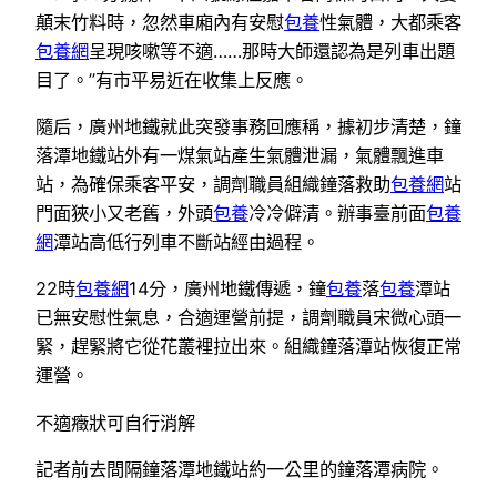
顛末竹料時，忽然車廂內有安慰
包養
性氣體，大都乘客
包養網
呈現咳嗽等不適……那時大師還認為是列車出題
目了。”有市平易近在收集上反應。
隨后，廣州地鐵就此突發事務回應稱，據初步清楚，鐘
落潭地鐵站外有一煤氣站產生氣體泄漏，氣體飄進車
站，為確保乘客平安，調劑職員組織鐘落救助
包養網
站
門面狹小又老舊，外頭
包養
冷冷僻清。辦事臺前面
包養
網
潭站高低行列車不斷站經由過程。
22時
包養網
14分，廣州地鐵傳遞，鐘
包養
落
包養
潭站
已無安慰性氣息，合適運營前提，調劑職員宋微心頭一
緊，趕緊將它從花叢裡拉出來。組織鐘落潭站恢復正常
運營。
不適癥狀可自行消解
記者前去間隔鐘落潭地鐵站約一公里的鐘落潭病院。