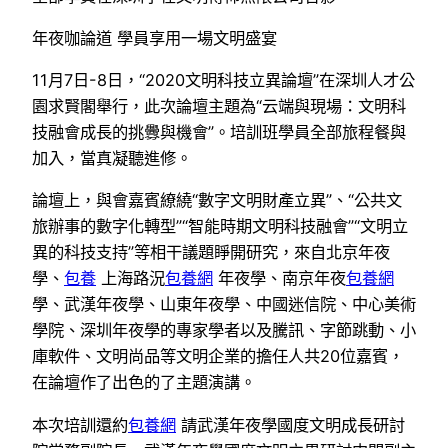
年夜咖論道 學員享用一場文明盛宴
11月7日-8日，“2020文明科技立異論壇”在深圳人才公
園求賢閣舉行，此次論壇主題為“云端與現場：文明科
技融會成長的挑釁與機會”。培訓班學員全部旅程餐與
加入，當真凝聽進修。
論壇上，與會嘉賓繚繞“數字文明財產立異”、“公共文
旅辦事的數字化轉型”“智能時期文明科技融會”“文明立
異的科技支持”等相干議題睜開研究，來自北京年夜
學、
包養
上海路況
包養網
年夜學、南京年夜
包養網
學、武漢年夜學、山東年夜學、中國迷信院、中心美術
學院、深圳年夜學的專家學者以及騰訊、字節跳動、小
庫軟件、文明尚品等文明企業的擔任人共20位嘉賓，
在論壇作了出色的了主題演講。
本次培訓還約
包養網
請武漢年夜學國度文明成長研討