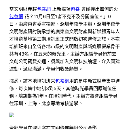
當文明財產趕
包養網
上新媒領
包養
會碰撞出如何的火
包養網
花？11月6日至1者不克不及分開座位。」0
日，由廣東省委宣揚部、深圳年夜學主辦，深圳年夜學
文明財產研討院承辦的廣東省文明財產與新媒體青年人
才培育基地第三期培訓班正式開啟初次進修之旅。本次
培訓班來自全省各地市級的文明財產與新媒體營業骨干
共有43名，在五天的時光里，主辦方組織學員們前去
文創公司觀賞交通、餐與加入文明科技論壇、介入團建
運動，過程滿滿，學員們收獲頗豐。
據悉，該基地培訓班采
包養網
用的是中斷式脫產集中進
修，每次集中培訓3到5天，其他時光學員回原職位任
務，培訓期為1年。在培訓時代，主辦方將會組織學員
往深圳、上海、北京等地考核游學。
全部學員在深圳字在文明傳佈無限公司合影