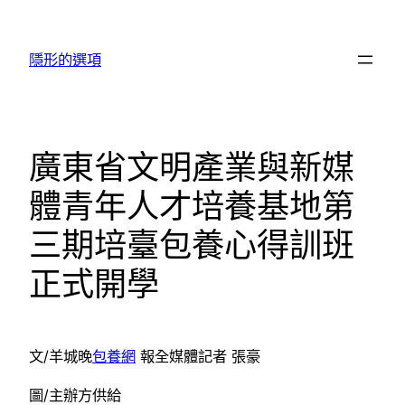
跳
至
隱形的選項
主
要
內
容
廣東省文明產業與新媒
體青年人才培養基地第
三期培臺包養心得訓班
正式開學
文/羊城晚
包養網
報全媒體記者 張豪
圖/主辦方供給