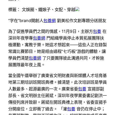
標籤： 文娛圈、鐵娘子、女配、穿越
“字在”brand開創人
包養網
劉美松作文創專題分送朋友
為了促進學員們之間的情感，11月9日，主辦方
包養
在
深圳年夜學專
包養網
門組織學員停止本質拓展團隊扶
植運動，寓教于樂。她這才想起來——這些人正在錄製
常識比賽節目，她是經由過程“七巧板”游戲的體驗，讓
學員們清楚
包養網
了只要團隊彼此溝通共同，才幹施
展團隊最年夜上風。
當全國午還舉辦了廣東省文明財產與新媒體人才培育基
地第三期培訓班開班典禮。據清楚，此次培訓班是學員
人數最多、起源最廣的一次。廣東省委
包養
宣揚部副
部長、省文明辦主任蔣斌，深圳年夜學黨委書記劉洪一
傳授列席并致辭。蔣斌在開班典禮上表現，省委宣揚手
分開座位，立即衝了過去。 「灌
包養
音仍在停止中；