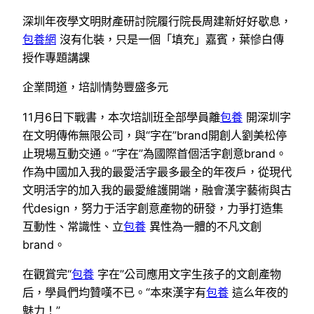
深圳年夜學文明財產研討院履行院長周建新好好歇息，
包養網
沒有化裝，只是一個「填充」嘉賓，葉慘白傳
授作專題講課
企業問道，培訓情勢豐盛多元
11月6日下戰書，本次培訓班全部學員離
包養
開深圳字
在文明傳佈無限公司，與“字在”brand開創人劉美松停
止現場互動交通。“字在”為國際首個活字創意brand。
作為中國加入我的最愛活字最多最全的年夜戶，從現代
文明活字的加入我的最愛維護開端，融會漢字藝術與古
代design，努力于活字創意產物的研發，力爭打造集
互動性、常識性、立
包養
異性為一體的不凡文創
brand。
在觀賞完“
包養
字在”公司應用文字生孩子的文創產物
后，學員們均贊嘆不已。“本來漢字有
包養
這么年夜的
魅力！”