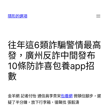
跳
至
隱形的選項
主
要
內
容
往年這6類詐騙警情最高
發，廣州反詐中間發布
10條防詐喜包養app招
數
金羊網 記者付怡 通信員李柰宋
包養網
微頓住腳步，遲
疑了半分鐘，放下行李箱，循聲找 張毅濤