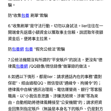
騙。
防“收集
包養
刷單”欺騙
6.“收集刷單”是守法行動，切勿以身試法。lier往往在一
開端會先返還小額資金以獲取事主信賴，說謊取年夜額
資金后，便將事主拉黑。
防
包養網
包養
“假充公檢法”欺騙
7.公檢法機關沒有所謂的“平安賬戶”的說法，更沒有“德
律風
包養網
/QQ錄像/微信錄像”做筆錄的做法。
8.如遇以下情形，都是lier：請求通話內在的事務“盡對
保密”、經由過程QQ、微信發送“通緝令、拘捕令”的；
德律風中自稱“通訊治理局、電信運營商、銀行”等客服
職員，以“小我信息泄露、涉嫌洗陋規、涉案”等為來
由，自動相助將德律風轉接至“公安機關”的；請求把資
金回集到指定賬戶（無論是本身名下的賬戶、仍是對方