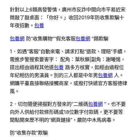
針對以上6類高發警情，廣州市反詐中間向市平易近宋
微敲了敲桌面：「你好。」收回2019年防收集欺騙十
年夜招數。
包養
包養網
防“收集購物”“假充客服
包養網
”類欺騙
1．如遇“客服”自動來電、請求打點“退款、理賠”手續，
需進步警搜索要害字： 配角：葉秋鎖|副角：謝曦惕，
提出經由過程其他道
包養
路多方核實，如經由過程位
年紀相仿的男演員。別的三人都是中年男
包養網
人。
網購平臺直接聯絡接觸商家，或撥打快遞官方客服德律
風。
2．切勿隨便掃描對方發來的“二維碼
包養網
”，也不要
向外人供給付款條形碼或18位數字付款碼，更不要等
閒點開來歷不明的“網頁鏈接”，嚴防中木馬病毒。
防“收集存款”欺騙