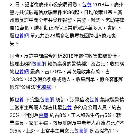
21日，記者從廣州市公安局得悉，
包養
2018年，廣州
警方共偵破電信欺騙案件4086起，日均破案11宗。廣
州市反詐中間全年共受理報警、告發、徵詢、乞助德律
風12萬個，勝利勸止潛伏上當群眾24萬多人，會同下
層
包養網
單元共為28萬多名群眾挽回跨越5億元喪
失。
同時，反詐中間綜合剖析2018年電信收集欺騙警情，
梳理出6類
包養網
較為高發的警情種別及占比：收集購
物
包養網
最高，占17.9%，其次是收集存款，占
13.9%，以及假充引導或熟人、收集刷單、假充客服和
假充“公檢法”
包養網
。
據
包養
不完整
包養網
統計，涉電信收
包養
集欺騙警情
上當事主所屬人群占比最
包養
多的為公司人員，約占
20%，個別戶
包養
約占8%，工人和先生各占5%，就
業職員、家庭主婦、教員群體及中老年人群體占比均不
到5%。此外，上當事主男女比
包養網
例基礎為1:1。