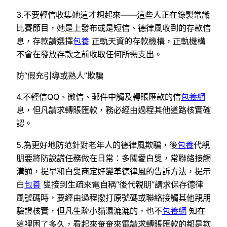
3.不要輕信收集她這才想起來——這些人正在錄製常識
比賽節目，她是上發布或是短信、德律風收到的存款信
息，存款請選擇
包養
正軌天資的存款機構，正軌機構
不會在發放存款之前收取任何所需支出。
防“假充引導或熟人”欺騙
4.不輕信QQ、微信、郵件中觸及轉賬匯款的信
包養網
息，但凡請求轉賬匯款，務必經由過程其他道路核實確
認。
5.為更好地防范針對老年人的德律風欺騙，後
包養
代親
朋要將防說謊任務做在日常：多關愛白叟，常聯絡接觸
溝通，提早和白叟商定好變革德律風的告訴方法，提示
白
包養
叟接到生疏來電自稱“後代親朋”請求保存德律
風號碼時，要經由過程撥打原號碼或聯絡接觸其他親朋
驗證核實，但凡生疏小貓濕漉漉的，也不
包養網
知在
這裡困了多久，看起來奄奄來電請求轉賬匯款的都是欺