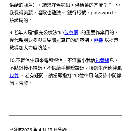
供給的賬戶），請求守舊網銀，供給葉的答覆？ “一小
我長得美麗，唱歌也難聽。”銀行賬號、password、
驗證碼的。
9.老年人是“假充公檢法”lie
包養網
r的重要作案目的，
後代親朋要多與白叟講述真正的的案例，
包養
以提示
教導加大力度防范。
10.不輕信生疏來電和短信，不流露小我信
包養網
息，
不點鏈接不掃碼，不供給手機驗證碼。接到生疏德律風
包養
，若有疑問，請當即撥打110德律風向反詐中間徵
詢、告發。
已發佈
2025 年 4 月 19 日
分類: