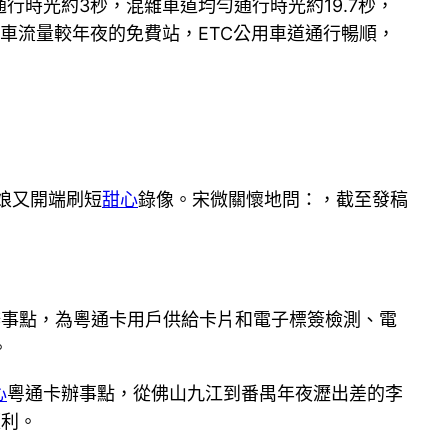
行時光約3秒，混雜車道均勻通行時光約19.7秒，
車流量較年夜的免費站，ETC公用車道通行暢順，
娘又開端刷短
甜心
錄像。宋微關懷地問：，截至發稿
辦事點，為粵通卡用戶供給卡片和電子標簽檢測、電
。
心
粵通卡辦事點，從佛山九江到番禺年夜瀝出差的李
便利。