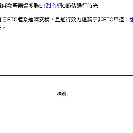
戚勸著兩邊多聯ET
甜心網
C節儉通行時光
日ETC體系運轉安穩，且通行效力遠高于非ETC車道，
光。
標籤: