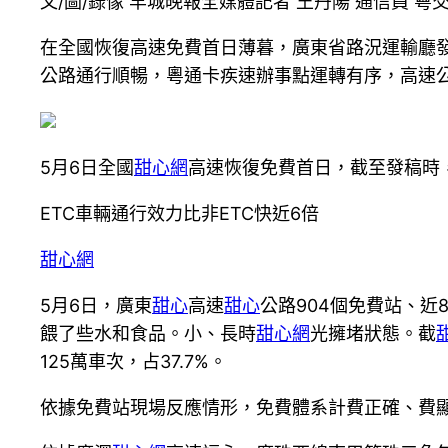
文/圖/錄像 羊城晚報全媒體記者 王丹陽 通信員 粵
在全國恢復高速免費首日薄暮，廣東省路況運輸廳發
公路通行順暢，粵通卡疾速辦事點運轉有序，高速公
5月6日全國
甜心網
高速恢復免費首日，截至發稿時
ETC車輛通行效力比非ETC快近6倍
甜心網
5月6日，廣東
甜心
高速
甜心
公路904個免費站、近
餵了些水和食品。小、長時
甜心網
光擁堵狀態。截
125萬車次，占37.7%。
依據免費站現場反應情形，免費體系計費正確、費顯