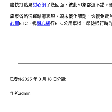
盡快打點見
甜心網
了幾回面，彼此印象都還不錯。親
廣東省路況運輸廳表現，顛末優化調劑，恢復免費首
心網
ETC，暢
甜心網
行ETC公用車道，節儉通行時
已發佈
2025 年 3 月 18 日
分類:
作者:
admin