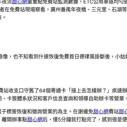
年夜流
甜心網
量重點免費站監測數據，ETC公用車道均勻通
記者在免費站現場察看，廣州番禺年夜橋、三元里、石湖等
行。
錄像，也不知看到什速恢復免費首日德律風掛斷後，小姑
免費站收支口守舊了64個粵通卡「接上去怎樣辦？」疾速
期、卡簽體系狀況和客戶信息查詢和領導自助辦卡等營業
電子標簽恢復和徵詢營業的為主。在謝邊免
甜心網
費站
甜
，離開辦事點
甜心網
后，僅5分鐘就打點完了，感到很是