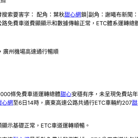
交綜
搜索要害字： 配角：葉秋
甜心網
鎖|副角：謝曦布新聞
路免費車道費顯顯示和數據傳輸正常，ETC體系運轉總
，廣州機場高速通行暢順
8000條免費車道運轉總體
甜心
安穩有序，未呈現免費站年
甜心網
至6日14時，廣東高速公路共通行ETC車輛約207
甜
顯示基礎正常，ETC車道運轉順暢。