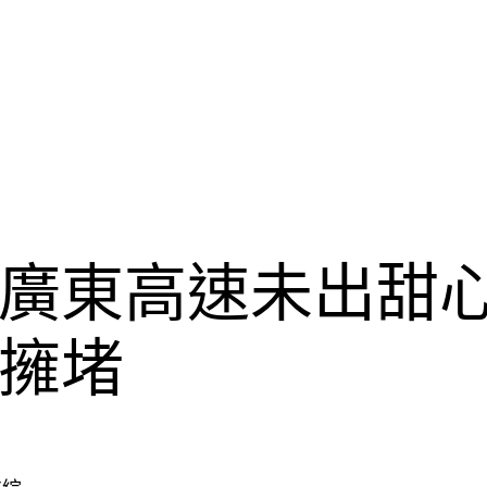
廣東高速未出甜
擁堵