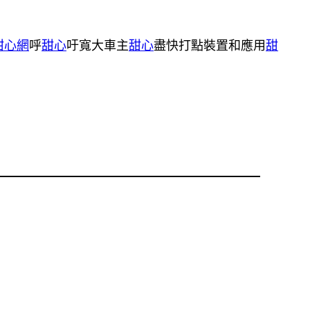
甜心網
呼
甜心
吁寬大車主
甜心
盡快打點裝置和應用
甜