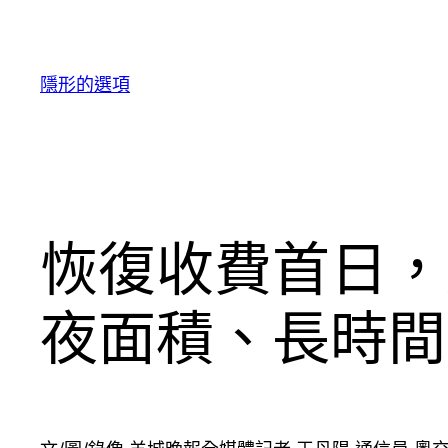
跳
至
主
隱形的選項
要
內
容
恢復收費首日，
夜面積、長時間