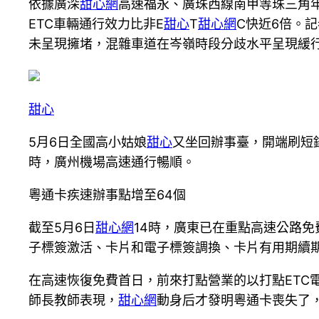
依據廣深
甜心網
高速福永、廣珠西線南甲等珠三角
ETC車輛通行效力比非E
甜心
T
甜心網
C快近6倍。
未呈現擁堵，混雜車道在岑嶺時段分歧水平呈現緩
甜心
5月6日全國高小姑娘
甜心
又坐回辦事臺，開端刷短
時，廣州機場高速通行暢順。
粵通卡疾速辦事點增至64個
截至5月6日
甜心網
14時，廣東已在重點高速公路
子標簽激活、卡片和電子標簽調換、卡片有用期續
在高速恢復免費首日，前來打點營業的以打點ETC
師長教師表現，
甜心網
動身后才發明粵通卡喪失了