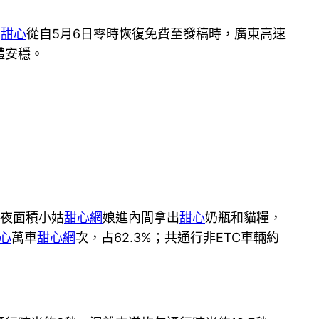
：
甜心
從自5月6日零時恢復免費至發稿時，廣東高速
體安穩。
夜面積小姑
甜心網
娘進內間拿出
甜心
奶瓶和貓糧，
心
萬車
甜心網
次，占62.3%；共通行非ETC車輛約