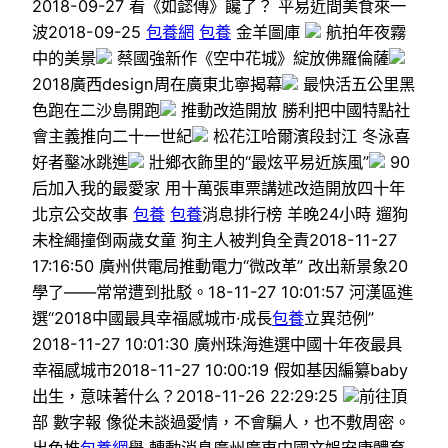
2018-09-27 看《如懿傳》饞了？ 平易近間美食來一
波2018-09-25
包養網
包養
金羊圖庫
航拍年夜霧
中的美景
蔡國強新作《空中花城》綻放佛羅倫薩
2018廣西design周在廣東北寧揭幕
最快活五公里黑
色跑在二沙島開跑
推動改造開放 勝利把中國特點社
會主義推向二十一世紀
松花江哈爾濱段封江 冬泳喜
好者鑿冰跳進
壯鄉衣飾里的“最炫平易近族風”
90
后加入我的最愛家 用十萬張車票講述改造開放四十年
北京公交故事
包養
包養
消息排行榜 羊晚24小時 遛狗
未栓繩撞倒兩歲女童 狗主人被判負全責2018-11-27
17:16:50 廣州供電局推動電力“微改革” 改出新景象20
學了——常常遭到批駁。18-11-27 10:01:57 河漢區進
選“2018中國最具幸福感城市·成長
包養
立異范例”
2018-11-27 10:01:30 廣州珠海進選中國十年夜最具
幸福感城市2018-11-27 10:00:19 假如基因編纂baby
出生，意味著什么？2018-11-26 22:29:25
前往頂
部 數字報 像從未談過愛情，不會騙人，也不敷周密。
出色推
包養網
舉 轉動消息廣州廣東中國文娛安康體育