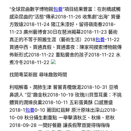
“全球昆曲數字博物館
包養
”項目結果豐富：在劍橋感觸
感染昆曲的“活態”傳承2018-11-26 收集劇”出海” 質優
方致遠2018-11-24 陽江朱漆好，留得嶺南春2018-
11-23 廣州藝博會30日在琶洲揭幕2018-11-23 藝術
真正的不等于照搬生涯（藝術生活）2018
包養
-11-22
買通中西、買通真假、買通晝夜：陳家祠摸索博物館傳
佈新形式2018-11-22 重點黌舍的孩子2018-11-22 水
煮冷冬2018-11-22
找間粵菜新館 尋味趣致時間
利咽解毒、潤肺生津 嘗嘗青欖燉湯2018-10-31 豆噴
鼻誘人 “豆”趣金秋2018-10-19 玫瑰川貝雪耳羹：不挑
體質的潤燥良羹2018-10-11 五彩蛋黃酥 口感豐盛
2018-1
包養
0-10 莆田紅菇鮮 原汁原味出深山2018-
10-09 秋分攝生劃重點 一舉擊潰秋乏、秋燥、悲秋
2018-09-28 一間好餐廳 讓長假聚首變得嗨嗨嗨