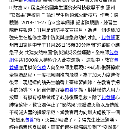
IT財富car 房產美食圖集生涯食安科技教導軍事 惠州
“安然果”進校園 千論理學生解鎖滅火新技巧 作者：陳
驍鵬 2018-11-27 [p>金羊網訊 記者陳驍鵬，練習生
陳靜芹報道：11月是消防平安宣揚月，為進一個步驟加
強先生在進修生涯中防災與應急救助的才能，
包養網
惠
州市田家炳中學于11月26日15時30分睜開“追蹤關心應
急平安 共建安然校園”防災減災公益運動。全校師
包養
網
生共1600余人積極介入此次運動。 運動中，教官
包
養網
應用模仿
包養
人向全校師生展現CPR心肺復蘇操縱
全經過歷程，一度把氛圍推向飛騰。為了加大力度進修
後果，現場還約請先生輪番上臺練習訓練。在教官手把
手的領導下，同窗們擺好姿
包養網
態，對著模仿人用力
按壓，有模有樣地做起了心肺復蘇急救。除了
包養網
心
肺復蘇術，教官還停止了“安然果”液體滅火瓶以及傳統
干粉滅火器的操縱示范。當教官用力向燃火處投下一個
“安然果
包養
”時，火當即就滅了，引得先生連連驚嘆。
經由過程切身拋擲，同窗們實在感觸感染到了“安然果”