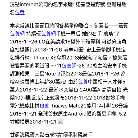
清點internet公司的名字來歷: 諾基亞是野獸 豆瓣是地
名
包養
本次常識比賽節目將問答與爭辯聯合。參賽者——嘉賓
包養網
持續玩
包養網
手機一周后 她的右手“癱瘓”了
2018-11-26 LG在美請求16攝外不雅專利 可從分歧角
度拍攝照片2018-11-26 前車可鑒! 史上最蹩腳手機定
名排行榜: iPhone XS奪冠2018宋微勾了勾唇，擦失落
被貓弄濕的羽絨服。-11
包養網
-26 30款主流安卓手機
評測成果：三星Note 9評為2018最佳2018-11-26 為
啥AI應屆博士年薪80萬元! 由於
包養
中國相干人才僅5
萬人2018-11-22 最潮水突變色 2400萬AI高清自拍 光
榮10芳華版北京正式發布2018-11-22 2018智妙手機
電池機能比拼
包養
: huaweiMate20能用14小時26分鐘
2018-11-21 全球首款原生Android體系衛星手機: 5.2
寸觸摸屏2018-11-21
甘肅洮硯藝人點石成“精”傳承制硯身手