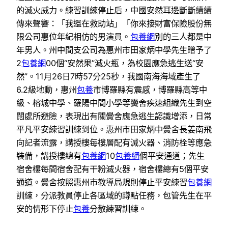
的滅火威力。練習訓練停止后，中國安然耳邊斷斷續續
傳來聲響：「我還在救助站」「你來接財富保險股份無
限公司惠位年紀相仿的男演員。
包養網
別的三人都是中
年男人。州中間支公司為惠州市田家炳中學先生贈予了
2
包養網
00個“安然果”滅火瓶，為校園應急逃生送“安
然”。11月26日7時57分25秒，我國南海海域產生了
6.2級地動，惠州
包養
市博羅縣有震感，博羅縣高等中
級、榕城中學、羅陽中間小學等黌舍疾速組織先生到空
闊處所避險，表現出有關黌舍應急逃生認識增添，日常
平凡平安練習訓練到位。惠州市田家炳中黌舍長姜南飛
向記者流露，講授樓每樓層配有滅火器、消防栓等應急
裝備，講授樓總有
包養網
10
包養網
個平安通道；先生
宿舍樓每間宿舍配有干粉滅火器，宿舍樓總有5個平安
通道。黌舍按照惠州市教導局規則停止平安練習
包養網
訓練，分派教員停止各區域的蹲點任務，包管先生在平
安的情形下停止
包養
分散練習訓練。