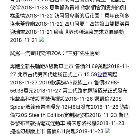
伙伴2018-11-23 夏季暢游貴州 你將領會到貴州的別
樣風情2018-11-22 訪阿爾卑斯的后花圃：意年夜利多
洛米蒂尋幽2018-11-22 四川阿壩：四姑娘山雙橋溝喜
迎瑞雪2018-11-21 廣東世界珍稀溫泉需求立異驅動
2018-11-21
試駕一汽豐田奕澤IZOA：“三好”先生駕到
奔跑全新長軸距A級轎車上市 售價21.69萬起2018-11-
27 北京古代第四代途勝正式上市 15.59
包養
萬起
2018-11-27 2019款奧迪A5家族上市 售價37.98-
56.38萬元2018-11-27 第二代路虎攬勝極光正式發布
搭載高科技設置裝備擺設2018-11-26 邁凱倫720S
Spider敞篷預告圖曝光 12月8日發布2018-11-26 邁凱
倫720S Stealth Edition定制版發布2018-11-23 斯巴
魯發布首款插電式混動車 將表態洛杉磯2018-11-23
捷達幻想版上市 售價8.11萬起2018-11-23