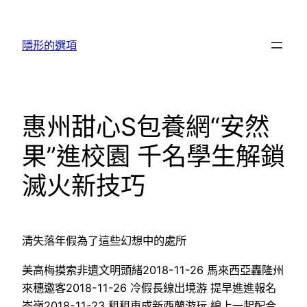
跳
至
隱形的選項
主
要
內
容
惠州甜心S包養網“安然
果”進校園 千名學生解鎖
滅火新技巧
清失落年假為了這些幻想中的處所
美高梅摸索非遺文明頭緒2018-11-26 馬來西亞轟隆州
來穗邀客2018-11-26 冷假長線出境游 提早進進報名
岑嶺2018-11-23 租租車成新西蘭游玩 線上一起配合