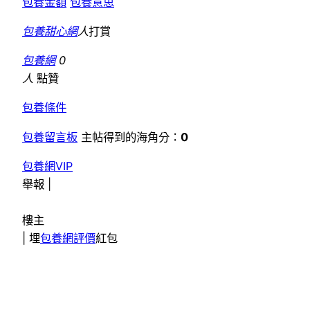
包養金額
包養意思
包養甜心網
人
打賞
包養網
0
人
點贊
包養條件
包養留言板
主帖得到的海角分：
0
包養網VIP
舉報 |
樓主
|
埋
包養網評價
紅包