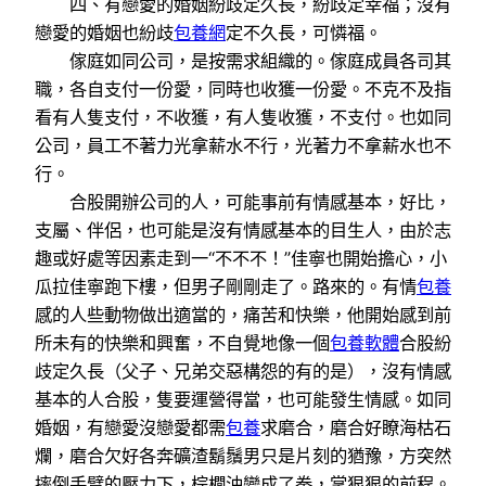
四、有戀愛的婚姻紛歧定久長，紛歧定幸福；沒有
戀愛的婚姻也紛歧
包養網
定不久長，可憐福。
傢庭如同公司，是按需求組織的。傢庭成員各司其
職，各自支付一份愛，同時也收獲一份愛。不克不及指
看有人隻支付，不收獲，有人隻收獲，不支付。也如同
公司，員工不著力光拿薪水不行，光著力不拿薪水也不
行。
合股開辦公司的人，可能事前有情感基本，好比，
支屬、伴侶，也可能是沒有情感基本的目生人，由於志
趣或好處等因素走到一“不不不！”佳寧也開始擔心，小
瓜拉佳寧跑下樓，但男子剛剛走了。路來的。有情
包養
感的人些動物做出適當的，痛苦和快樂，他開始感到前
所未有的快樂和興奮，不自覺地像一個
包養軟體
合股紛
歧定久長（父子、兄弟交惡構怨的有的是），沒有情感
基本的人合股，隻要運營得當，也可能發生情感。如同
婚姻，有戀愛沒戀愛都需
包養
求磨合，磨合好瞭海枯石
爛，磨合欠好各奔礦渣鬍鬚男只是片刻的猶豫，方突然
摔倒手臂的壓力下，棕櫚油變成了拳，掌狠狠的前程。