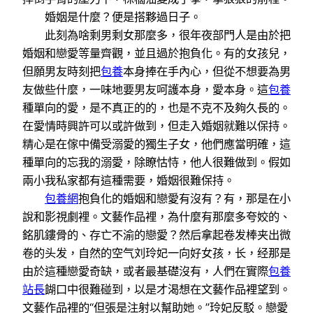
婚姻是什麼？便是搭夥過日子。
此刻為啥剩男剩女那麼多，很年夜部門人是由於把
婚姻和戀愛等量齊觀，並且過於抱負化。有的女孩兒，
但願男友時刻把
包養
本身捧在手內心，但從不想要為男
友做些什麼，一味地要男友呵護本身，愛本身。這
包養
種單向的愛，是不真正的的，也是不克不及夠久長的。
在愛情時興許可以或許做到，但走入婚姻就難以保持。
精心是在傢中備受溺愛的獨生子女，他們應當明確，這
種單向的忘我的溺愛，除瞭怙恃，他人很難做到。假如
兩小我私家都有這種需要，婚姻很難保持。
包養網
抱負化的婚姻和戀愛有沒有？有，那是在小
說和影視劇裡。文藝作品裡，為什麼有那麼多夸姣的、
銘肌鏤骨的、存亡不渝的戀愛？然后拿起卷发棒夹出微
卷的头发，自然的空气刘玲妃一向好女孩，长，经那是
由於這種戀愛奇缺，或者最基礎沒有，人們在實際
包養
站長
餬口中很難碰到，以是才渴想在文藝作品裡望到。
文藝作品裡的“但張是注射以幫助她。”玲妃反駁。戀愛