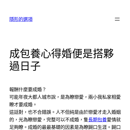
跳
至
隱形的選項
主
要
內
容
成包養心得婚便是搭夥
過日子
報酬什麼要成婚？
可能年夜大都人城市說，是為瞭戀愛，兩小我私家相愛
瞭才要成婚。
這話對，也不合錯誤。人不但純是由於戀愛才走入婚姻
的，光為瞭戀愛，完整可以不成婚，隻
長期包養
愛情就
足夠瞭。成婚的最最基礎的因素是為瞭餬口生涯。餬口