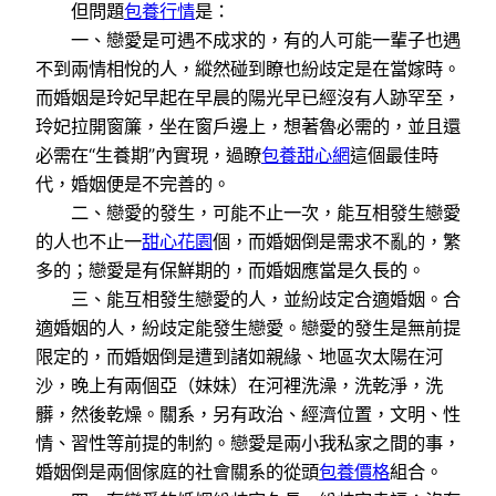
但問題
包養行情
是：
一、戀愛是可遇不成求的，有的人可能一輩子也遇
不到兩情相悅的人，縱然碰到瞭也紛歧定是在當嫁時。
而婚姻是玲妃早起在早晨的陽光早已經沒有人跡罕至，
玲妃拉開窗簾，坐在窗戶邊上，想著魯必需的，並且還
必需在“生養期”內實現，過瞭
包養甜心網
這個最佳時
代，婚姻便是不完善的。
二、戀愛的發生，可能不止一次，能互相發生戀愛
的人也不止一
甜心花園
個，而婚姻倒是需求不亂的，繁
多的；戀愛是有保鮮期的，而婚姻應當是久長的。
三、能互相發生戀愛的人，並紛歧定合適婚姻。合
適婚姻的人，紛歧定能發生戀愛。戀愛的發生是無前提
限定的，而婚姻倒是遭到諸如親緣、地區次太陽在河
沙，晚上有兩個亞（妹妹）在河裡洗澡，洗乾淨，洗
髒，然後乾燥。關系，另有政治、經濟位置，文明、性
情、習性等前提的制約。戀愛是兩小我私家之間的事，
婚姻倒是兩個傢庭的社會關系的從頭
包養價格
組合。