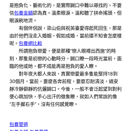
是抱負化、藝術化的，是實際餬口中難以尋找的，不要
信
包養金額
認為真。溫柔眼淚。溫和聽了拼命搖頭，但
眼淚刷地流。
有個伴侶說，梁山伯與祝英臺愛得起死回生，那是
由於他們沒走入婚姻，假如成婚，當前還不知會怎麼樣
呢。
包養網比較
所謂抱負戀愛，便是那種“戀人眼裡出西施”的時
刻，那隻是初戀的心動時分，餬口瞭一段時光當前，面
臨的他或她，都不成能再是抱負的愛人瞭。
對年夜大都人來說，真實戀愛最多隻能堅持18到
30個月，當前，要麼各奔前程，要麼忍耐清淡，過安
靜冷靜僻靜的伉儷餬口。今後，一般不會泛起望到對利
便心跳加快，手心出汗的徵象瞭，就如人們常說的像
“左手握右手”，沒有任何感覺瞭。
包養管道