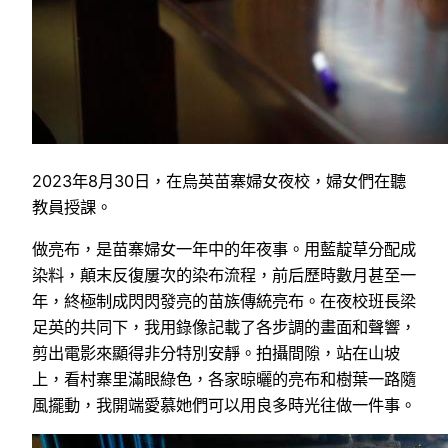
2023年8月30日，在烏英苗寨婦女夜校，婦女們在聽
教員授課。
做亮布，是苗寨婦女一年中的年夜事。用藍靛草分配成
染料，顛末反復屢次的染布流程，前后歷時數月甚至一
年，終極制成閃閃發亮的苗族傳統亮布。在夜校班長梁
足英的共同下，我用錄像記載了各步調的畫面和聲響，
剪出電影來顯得非分特別安靜。拍攝間隙，站在山坡
上，看村寨里滿眼綠色，各家晾曬的亮布和樹葉一路隨
風擺動，我開端愛慕她們可以用良多時光往做一件事。