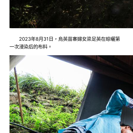
2023年8月31日，烏英苗寨婦女梁足英在晾曬第
一次浸染后的布料。