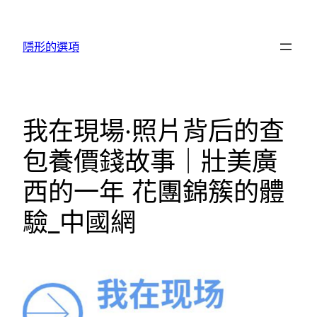
跳
至
隱形的選項
主
要
內
容
我在現場·照片背后的查
包養價錢故事｜壯美廣
西的一年 花團錦簇的體
驗_中國網