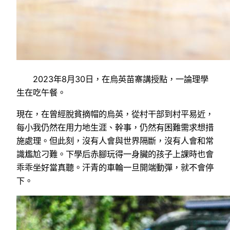
2023年8月30日，在烏英苗寨講授點，一論理學
生在吃午餐。
現在，在曾經脫貧摘帽的烏英，從村干部到村平易近，
每小我仍然在用力地生涯、幹事，仍然有困難需求想措
施處理。但此刻，沒有人會與世界隔斷，沒有人會和常
識尷尬刁難。下學后赤腳玩得一身臟的孩子上課時也會
乖乖坐好當真聽。汗青的車輪一旦開端動彈，就不會停
下。