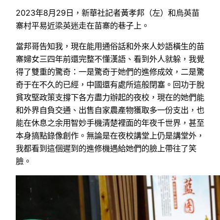
2023年8月29日，新華社記者黃孝邦（左）和烏英苗
寨村平易近梁英迷走在苗寨的巷子上。
當邦哥告知我，現在能用通俗話和外來人妙語橫生的苗
寨婦女三四年前還完整不懂漢語、看到外人就躲，我覺
得了雙重的驚奇：一是驚奇于她們的進修成效，二是驚
奇于在不久的已經，中國還有處所這般閉塞。回功于脫
貧攻堅政策支撐下各方盡力辦起的夜校，現在的她們能
和外界自負交通、出售自家農產物獲取多一份支出，也
能在休息之余用智妙手機清楚裡面的年夜千世界，甚至
本身搞點錄像創作。無論是在夜校講堂上仍是講堂外，
我都看到這個遲到的進修機遇給她們的臉上帶往了笑
臉。