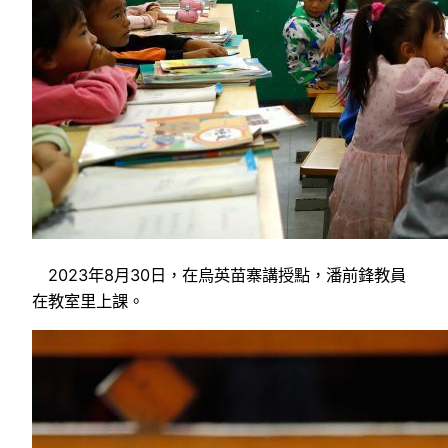
2023年8月30日，在烏英苗寨講授點，潘前鋒教員
在教室里上課。