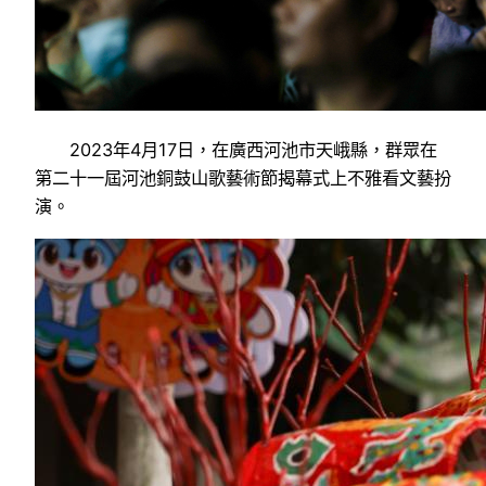
2023年4月17日，在廣西河池市天峨縣，群眾在
第二十一屆河池銅鼓山歌藝術節揭幕式上不雅看文藝扮
演。