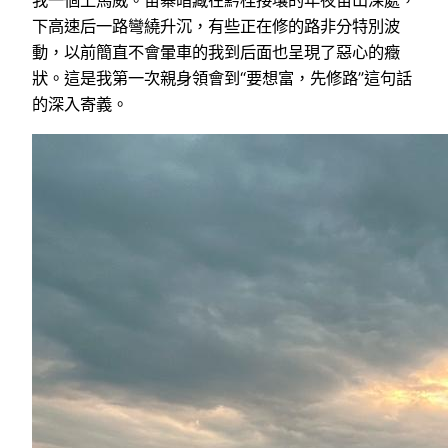
我一個上馬威。苗寨暗藏在黔桂接壤的年夜苗山深處，
下高速后一路彎繞升沉，有些正在修的路非分特別波
動，以前簡直不會暈車的我到后面也呈現了惡心的癥
狀。這是我第一次親身領會到“要想富，先修路”這句話
的深入寄義。