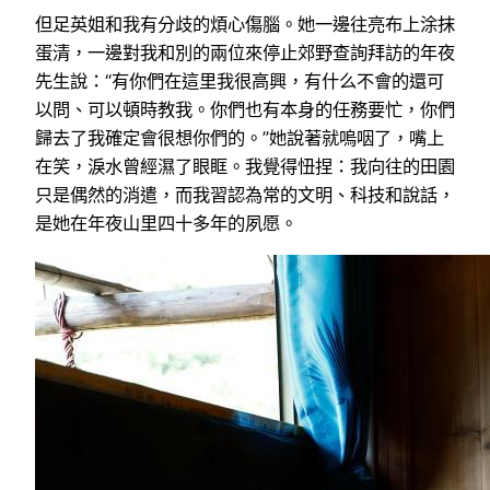
但足英姐和我有分歧的煩心傷腦。她一邊往亮布上涂抹
蛋清，一邊對我和別的兩位來停止郊野查詢拜訪的年夜
先生說：“有你們在這里我很高興，有什么不會的還可
以問、可以頓時教我。你們也有本身的任務要忙，你們
歸去了我確定會很想你們的。”她說著就嗚咽了，嘴上
在笑，淚水曾經濕了眼眶。我覺得忸捏：我向往的田園
只是偶然的消遣，而我習認為常的文明、科技和說話，
是她在年夜山里四十多年的夙愿。