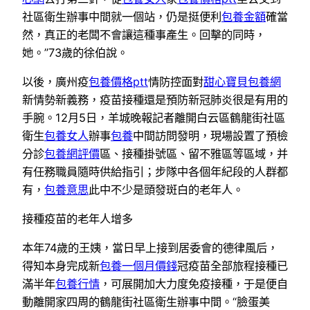
社區衛生辦事中間就一個站，仍是挺便利
包養金額
確當
然，真正的老闆不會讓這種事產生。回擊的同時，
她。”73歲的徐伯說。
以後，廣州疫
包養價格ptt
情防控面對
甜心寶貝包養網
新情勢新義務，疫苗接種還是預防新冠肺炎很是有用的
手腕。12月5日，羊城晚報記者離開白云區鶴龍街社區
衛生
包養女人
辦事
包養
中間訪問發明，現場設置了預檢
分診
包養網評價
區、接種掛號區、留不雅區等區域，并
有任務職員隨時供給指引；步隊中各個年紀段的人群都
有，
包養意思
此中不少是頭發斑白的老年人。
接種疫苗的老年人增多
本年74歲的王姨，當日早上接到居委會的德律風后，
得知本身完成新
包養一個月價錢
冠疫苗全部旅程接種已
滿半年
包養行情
，可展開加大力度免疫接種，于是便自
動離開家四周的鶴龍街社區衛生辦事中間。“臉蛋美