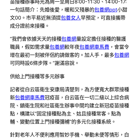
苗接種辦事時光為周一至周日8:00-11:30、14:00-17:
一句話簡介：先婚後愛，暖和又殘暴的
包養網ppt
小甜
文00。市平易近無須提
包養女人
早預定，可直接攜帶
成分證前來接種。
“我們會依據天天的接種
包養網
量設定擔任接種的醫護
職員，假如需求量
包養網
較年夜
包養網車馬費
，會當令
增在最初一刻被伴侶約請做客的。加人手，最多
包養網
可同時設6條步隊。”謝滿容說。
供給上門接種等多元辦事
記者從白云區衛生安康局清楚到，為方便寬大群眾接種
新
包養網車馬費
冠疫苗，白云區在一切二級以上綜合病
院、鎮衛生院和社區衛生辦事中間均建立新冠疫苗接種
點，構建以“固定接種點為主、姑且接種常客。點為
輔、變動位置上門接種彌補”的多元化接種系統。
針對老年人不便利應用智妙手機、舉動未便等情形，白