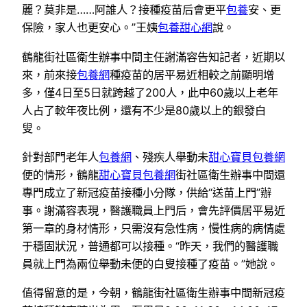
麗？莫非是……阿誰人？接種疫苗后會更平
包養
安、更
保險，家人也更安心。”王姨
包養甜心網
說。
鶴龍街社區衛生辦事中間主任謝滿容告知記者，近期以
來，前來接
包養網
種疫苗的居平易近相較之前顯明增
多，僅4日至5日就跨越了200人，此中60歲以上老年
人占了較年夜比例，還有不少是80歲以上的銀發白
叟。
針對部門老年人
包養網
、殘疾人舉動未
甜心寶貝包養網
便的情形，鶴龍
甜心寶貝包養網
街社區衛生辦事中間還
專門成立了新冠疫苗接種小分隊，供給“送苗上門”辦
事。謝滿容表現，醫護職員上門后，會先評價居平易近
第一章的身材情形，只需沒有急性病，慢性病的病情處
于穩固狀況，普通都可以接種。“昨天，我們的醫護職
員就上門為兩位舉動未便的白叟接種了疫苗。”她說。
值得留意的是，今朝，鶴龍街社區衛生辦事中間新冠疫