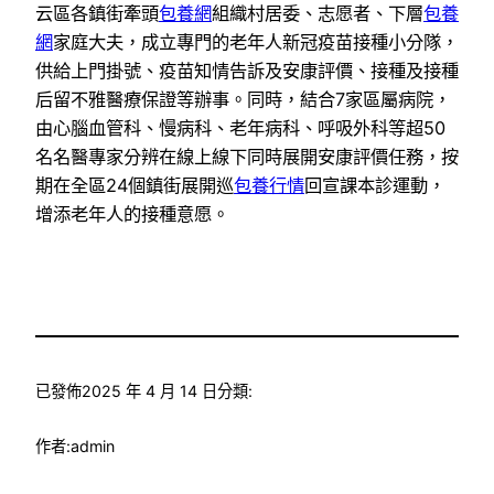
云區各鎮街牽頭
包養網
組織村居委、志愿者、下層
包養
網
家庭大夫，成立專門的老年人新冠疫苗接種小分隊，
供給上門掛號、疫苗知情告訴及安康評價、接種及接種
后留不雅醫療保證等辦事。同時，結合7家區屬病院，
由心腦血管科、慢病科、老年病科、呼吸外科等超50
名名醫專家分辨在線上線下同時展開安康評價任務，按
期在全區24個鎮街展開巡
包養行情
回宣課本診運動，
增添老年人的接種意愿。
已發佈
2025 年 4 月 14 日
分類:
作者:
admin