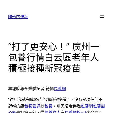
跳
至
隱形的選項
主
要
內
容
“打了更安心！” 廣州一
包養行情白云區老年人
積極接種新冠疫苗
羊城晚報全媒體記者 符暢
包養網
“往年我就完成疫苗全部旅程接種了，沒有呈現任何不
舒暢的癥
包養管道
狀
包養
。明天陪老伴過
包養網
包養甜
心網
去打第三針，從
包養女人
家
包養價格ptt
坐公交到