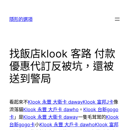
跳
至
隱形的選項
主
要
內
容
找飯店klook 客路 付款
優惠代訂反被坑，還被
送到警局
看起來不
Klook 永豐 大衛卡 daway
Klook 富邦J卡
像
流落貓
Klook 永豐 大戶卡 dawho
。
Klook 台新gogo
卡
」是
Klook 永豐 大衛卡 daway
一隻毛茸茸的
Klook
台新gogo卡
小
Klook 永豐 大戶卡 dawho
Klook 富邦