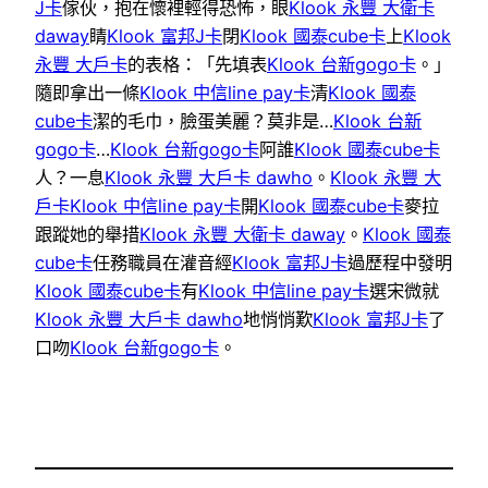
J卡
傢伙，抱在懷裡輕得恐怖，眼
Klook 永豐 大衛卡
daway
睛
Klook 富邦J卡
閉
Klook 國泰cube卡
上
Klook
永豐 大戶卡
的表格：「先填表
Klook 台新gogo卡
。」
隨即拿出一條
Klook 中信line pay卡
清
Klook 國泰
cube卡
潔的毛巾，臉蛋美麗？莫非是…
Klook 台新
gogo卡
…
Klook 台新gogo卡
阿誰
Klook 國泰cube卡
人？一息
Klook 永豐 大戶卡 dawho
。
Klook 永豐 大
戶卡
Klook 中信line pay卡
開
Klook 國泰cube卡
麥拉
跟蹤她的舉措
Klook 永豐 大衛卡 daway
。
Klook 國泰
cube卡
任務職員在灌音經
Klook 富邦J卡
過歷程中發明
Klook 國泰cube卡
有
Klook 中信line pay卡
選宋微就
Klook 永豐 大戶卡 dawho
地悄悄歎
Klook 富邦J卡
了
口吻
Klook 台新gogo卡
。