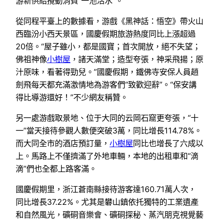
游新供給攪動消費“一池活水”。
從同程平臺上的數據看，游戲《黑神話：悟空》帶火山
西臨汾小西天景區，國慶假期旅游熱度同比上漲超過
20倍。“屋子雖小，都是國寶；首次開放，絕不失望；
佛祖神像
小樹屋
，諸天滿堂；造型夸張，神采飛揚；原
汁原味，看著得勁兒。”國慶假期，鐵佛寺安保人員趙
劍飛每天都充滿激情地為游客們“致歡迎辭”。“保安講
得比導游還好！”不少網友稱贊。
另一處游戲取景地、位于大同的云岡石窟更夸張，“十
一”當天接待參觀人數便突破3萬，同比增長114.78%。
而大同全市的酒店預訂量，
小樹屋
同比也增長了六成以
上。馬路上不僅擠滿了外地車輛，本地的出租車和“滴
滴”們也全都上路客滿。
國慶假期里，浙江蒼南縣接待游客達160.71萬人次，
同比增長37.22%。尤其是礬山鎮依托獨特的工業遺產
和自然風光，礦硐音樂會、礦硐探秘、蒸汽朋克視覺藝