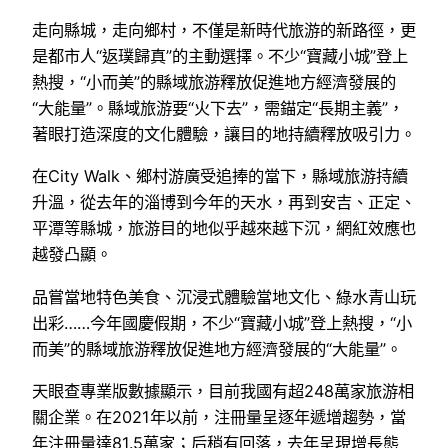
走向縣城，走向鄉村，不僅是新時代旅游的新路徑，更
是都市人“返璞歸真”的主動選擇。不少“寶藏小城”登上
熱搜，“小而美”的縣域旅游釋放促進地方經濟發展的
“大能量”。縣域旅游要“火下去”，需錨定“長期主義”，
著眼打造深度的文化體驗，讓目的地持續釋放吸引力。
在City Walk、鄉村游廣受追捧的當下，縣域旅游持續
升溫，從去年的淄博到今年的天水，再到安吉、正定、
平潭等縣城，旅游目的地似乎越來越下沉，網紅效應也
越發凸顯。
品嘗當地特色美食、沉浸式體驗當地文化、綠水青山玩
出彩……今年國慶假期，不少“寶藏小城”登上熱搜，“小
而美”的縣域旅游釋放促進地方經濟發展的“大能量”。
天眼查專業版數據顯示，目前我國有超248萬家旅游相
關企業。在2021年以前，注冊量呈逐年遞增趨勢，當
年注冊量達81.5萬家；后稍有回落，去年呈現增長態