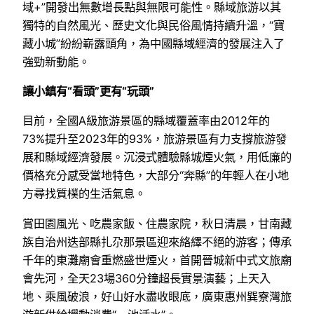
域+”開發出無數增長點與無限可能性。縣域旅游以其
獨特的自然風光、歷史文化與民俗風情持續升溫，“寶
藏小城”紛紛嶄露頭角，為中國縣域經濟的發展注入了
強勁新動能。
讓小鎮有“看頭”更有“玩頭”
目前，全國A級旅游景區的縣域覆蓋率由2012年的
73%提升至2023年的93%，旅游景區有力支撐旅游發
展和縣域經濟發展。沉浸式體驗縣城煙火氣，用低廉的
價格充分感受當地特色，大部分“奔縣”的年輕人在小地
方尋找質樸的生活氣息。
賞田園風光、吃農家飯、住農家院，秋日清晨，甘南藏
族自治州迭部縣扎尕那景區迎來絡繹不絕的游客；傳承
千年的東灘廟會重燃盛世煙火，首開晉城新中式文旅廟
會先河，全天23場360分鐘超長實景演藝；上天入
地、乘風破浪，好山好水盡收眼底，廣東惠州巽寮灣旅