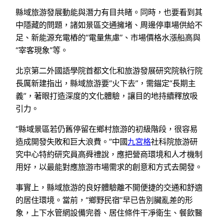
縣域旅游發展動能與潛力有目共睹。同時，也要看到其
中隱藏的問題，諸如景區交通擁堵、周邊停車場供給不
足、新能源充電樁的“電量焦慮”、市場價格水漲船高與
“宰客現象”等。
北京第二外國語學院首都文化和旅游發展研究院執行院
長厲新建指出，縣域旅游要“火下去”，需錨定“長期主
義”，著眼打造深度的文化體驗，讓目的地持續釋放吸
引力。
“縣域景區若仍舊停留在鄉村旅游的初級階段，很容易
造成開發失敗和巨大浪費。”中國
九宮格
社科院旅游研
究中心特約研究員高舜禮說，應把營商環境和人才機制
用好，以最能對應旅游市場需求的創意和方式去開發。
事實上，縣域旅游的良好體驗離不開便捷的交通和舒適
的居住環境。當前，“鄉野民宿”早已告別臟亂差的形
象，上下水管網設備完善、居住條件干凈衛生、餐飲醫