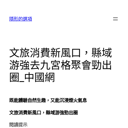
跳
至
隱形的選項
主
要
內
容
文旅消費新風口，縣域
游強去九宮格聚會勁出
圈_中國網
既能體驗自然生趣，又能沉浸煙火氣息
文旅消費新風口，縣域游強勁出圈
閱讀提示