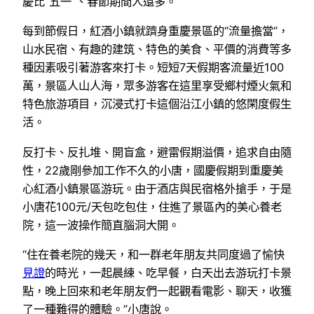
慶比“五一”、春節期間人還多。
每到節假日，紅酒小鎮就躋身重慶景區的“流量擔當”，
山水民宿、有趣的建筑、特色的美食、平價的消費等多
種因素吸引著游客來打卡。短短7天假期客流量近100
萬，景區人山人海，眾多游客在這里享受鄉村煙火氣和
特色旅游項目，沉浸式打卡這個沿江小鎮的悠閑度假生
活。
反打卡、反扎堆、開盲盒，避雷假期溢價，追求自由隨
性，22歲剛參加工作不久的小唐，國慶假期到重慶美
心紅酒小鎮景區游玩。由于酒店與民宿格外搶手，于是
小唐花100元/天包吃包住，住進了景區內的美心養老
院，這一波操作簡直腦洞大開。
“住在養老院的幾天，和一群老年朋友共同度過了愉快
見證
的時光，一起晨練、吃早餐，白天出去游玩打卡景
點，晚上回來和老年朋友們一起觀看電影、聊天，收獲
了一種難得的體驗。”小唐說。