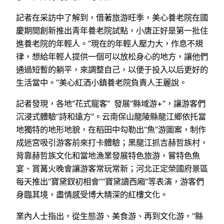
記者在采訪中了解到，借著旅游旺季，美心養老院在國
慶期間創新推出青年養老院試點，小唐正好是第一批住
進養老院的年輕人。“現在的年輕人壓力大，作息不規
律，想給年輕人提供一個可以放松身心的地方，讓他們
通過短暫的躺平，來調整自己，以便于投入以后更好的
生活當中。”美心紅酒小鎮養老院負責人王麗說。
記者發現，各地“花式寵客” 發展“縣域游+”，讓游客們
沉浸式體驗“詩和遠方”。云南保山龍陵縣龍江鄉依托當
地獨特的地形地貌，在稻田中勾勒出“魚”游圖案，制作
成迷宮吸引游客前來打卡體驗；黑龍江抓吉赫哲族村，
背靠赫哲族文化和當地漁業發展特色旅游，嘗特色魚
宴、賞篝火晚會讓游客常玩常新；河北正定榮國府景區
每天推出“寶黛釵初相會”“寶黛讀西廂”等表演，游客們
身臨其境，盡情感受博大精深的紅樓文化。
業內人士指出，從生態游、美食游、再到文化游，“縣