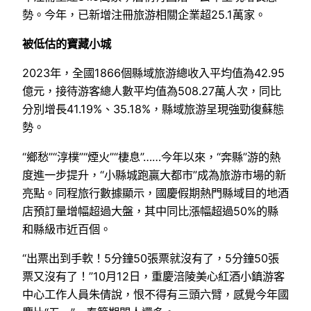
勢。今年，已新增注冊旅游相關企業超25.1萬家。
被低估的寶藏小城
2023年，全國1866個縣域旅游總收入平均值為42.95
億元，接待游客總人數平均值為508.27萬人次，同比
分別增長41.19%、35.18%，縣域旅游呈現強勁復蘇態
勢。
“鄉愁”“淳樸”“煙火”“棲息”……今年以來，“奔縣”游的熱
度進一步提升，“小縣城跑贏大都市”成為旅游市場的新
亮點。同程旅行數據顯示，國慶假期熱門縣域目的地酒
店預訂量增幅超過大盤，其中同比漲幅超過50%的縣
和縣級市近百個。
“出票出到手軟！5分鐘50張票就沒有了，5分鐘50張
票又沒有了！”10月12日，重慶涪陵美心紅酒小鎮游客
中心工作人員朱倩說，恨不得有三頭六臂，感覺今年國