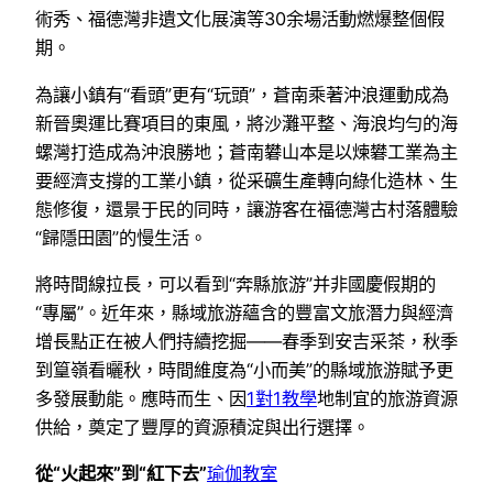
術秀、福德灣非遺文化展演等30余場活動燃爆整個假
期。
為讓小鎮有“看頭”更有“玩頭”，蒼南乘著沖浪運動成為
新晉奧運比賽項目的東風，將沙灘平整、海浪均勻的海
螺灣打造成為沖浪勝地；蒼南礬山本是以煉礬工業為主
要經濟支撐的工業小鎮，從采礦生產轉向綠化造林、生
態修復，還景于民的同時，讓游客在福德灣古村落體驗
“歸隱田園”的慢生活。
將時間線拉長，可以看到“奔縣旅游”并非國慶假期的
“專屬”。近年來，縣域旅游蘊含的豐富文旅潛力與經濟
增長點正在被人們持續挖掘——春季到安吉采茶，秋季
到篁嶺看曬秋，時間維度為“小而美”的縣域旅游賦予更
多發展動能。應時而生、因
1對1教學
地制宜的旅游資源
供給，奠定了豐厚的資源積淀與出行選擇。
從“火起來”到“紅下去”
瑜伽教室