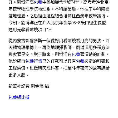
好。劉博洋高
包養
中參加黌舍“地理社”，高考考進北京
年夜學物理學院地理系。本科結業后，他往了中科院國
度地理臺，之后經由過程結合培育往西澳年夜學讀博。
今朝，劉博洋正在介入北京年夜學“6-8米口徑生長型
通用光學看遠鏡項目”。
從內蒙古鄂爾多斯一個愛好用看遠鏡看月亮的男孩，到
天體物理學博士，再到地理攝影師，劉博洋用多種方法
摸索著星空。對于將來，劉博洋有
包養
著清楚的計劃，
他盼望自
包養行情
己的任務可以具有
包養
必定的科研和
工程價值，也做晴天理科普，把星斗年夜海的故事講給
更多人聽。
新華社記者 劉金海 攝
包養網比擬