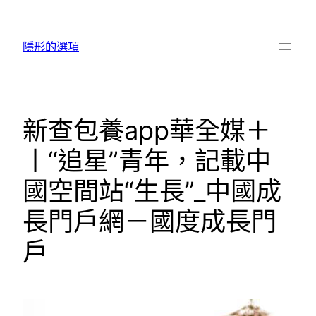
跳
至
隱形的選項
主
要
內
容
新查包養app華全媒＋
丨“追星”青年，記載中
國空間站“生長”_中國成
長門戶網－國度成長門
戶