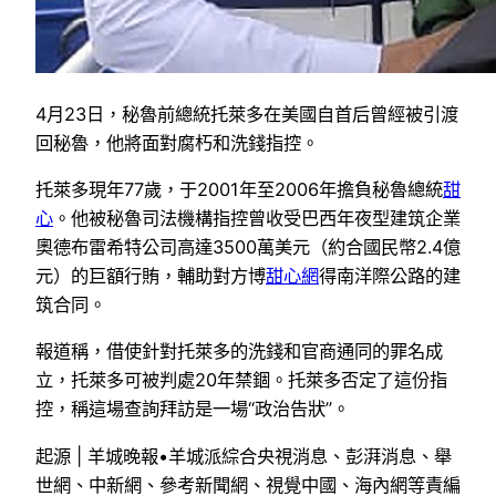
4月23日，秘魯前總統托萊多在美國自首后曾經被引渡
回秘魯，他將面對腐朽和洗錢指控。
托萊多現年77歲，于2001年至2006年擔負秘魯總統
甜
心
。他被秘魯司法機構指控曾收受巴西年夜型建筑企業
奧德布雷希特公司高達3500萬美元（約合國民幣2.4億
元）的巨額行賄，輔助對方博
甜心網
得南洋際公路的建
筑合同。
報道稱，借使針對托萊多的洗錢和官商通同的罪名成
立，托萊多可被判處20年禁錮。托萊多否定了這份指
控，稱這場查詢拜訪是一場“政治告狀”。
起源 | 羊城晚報•羊城派綜合央視消息、彭湃消息、舉
世網、中新網、參考新聞網、視覺中國、海內網等責編