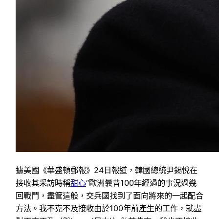
據美國《華盛頓郵報》24日報道，韓國總統尹錫悅在
接收其采訪時稱
甜心
“歐洲曩昔100年經過的事況過幾
回戰鬥，盡管這般，交兵國找到了面向將來的一起配合
方法。我不克不及接收由於100年前產生的工作，就盡