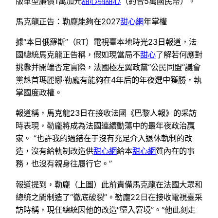
版車型廉價1萬加元
甜心網
甜心
（約合5萬國民幣）。
馬克龍正告：勒龐能夠在2027
甜心網
年掌權
據“本日俄羅斯”（RT）電視臺本地時光23日報道，法
國總統馬克龍正告稱，假如現當局不
甜心
了解若何應對
挑釁并開端否定實際，法國極左翼政黨“公民同盟”議會
黨魁首瑪麗娜·勒龐有能夠在4年后的年夜選中獲勝，執
掌國度政權。
報道稱，馬克龍23日在接收法國《巴黎人報》的采訪
時表現，勒龐將成為法國連續動蕩中的最年夜政治贏
家。 “也許我的過錯在于沒有充足介入退休軌制的改
造，沒有給軌制改造供
甜心網
給本
甜心網
質內在的事
務，也沒有親身往履行它。”
報道提到，勒龐（上圖）此前責備馬克龍在法國大眾和
總統之間制造了“徹底破裂”。勒龐22日在接收電視臺采
訪時稱，現任總統因他的改造“墮入窘境”。“他此刻走