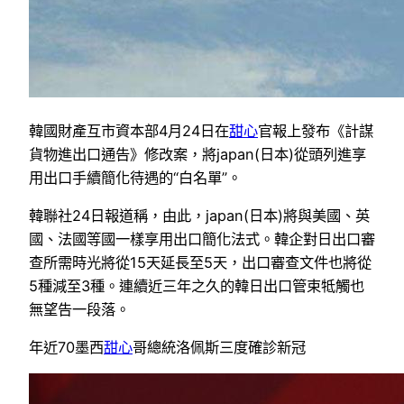
韓國財產互市資本部4月24日在
甜心
官報上發布《計謀
貨物進出口通告》修改案，將japan(日本)從頭列進享
用出口手續簡化待遇的“白名單”。
韓聯社24日報道稱，由此，japan(日本)將與美國、英
國、法國等國一樣享用出口簡化法式。韓企對日出口審
查所需時光將從15天延長至5天，出口審查文件也將從
5種減至3種。連續近三年之久的韓日出口管束牴觸也
無望告一段落。
年近70墨西
甜心
哥總統洛佩斯三度確診新冠