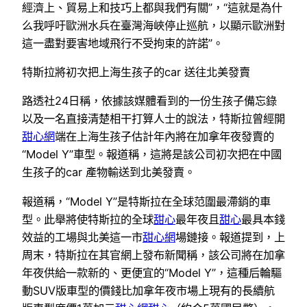
經濟上、貿易上和技巧上都與我們有關”，“這就是為什
么我呼吁歐洲水兵在臺灣海峽停止巡航，以顯示歐洲對
這一盡對要害地域飛行不受拘束的許諾”。
特斯拉將初次把上海生孩子的car 送往北美發賣
路透社24日稱，依據該媒體看到的一份生孩子備忘錄
以及一名直接清楚相干打算人士的說法，特斯拉曾經開
甜心網
端在上海生孩子估計年內將在加拿年夜發賣的
“Model Y”車型。報道稱，這將是該公司初次把在中國
生孩子的car 產物輸送到北美發賣。
報道稱，“Model Y”是特斯拉在全球范圍最滯銷的車
型。此舉將使特斯拉的全球
甜心
最年夜且
甜心
最具本錢
效益的工場與北美這一市
甜心網
場鏈接。報道提到，上
周末，特斯拉在其官網上發布新聞稱，該公司將在加拿
年夜供給一款新的、更便宜的“Model Y”，這種后輪驅
動SUV版車型的價錢比加拿年夜市場上現有的長續航