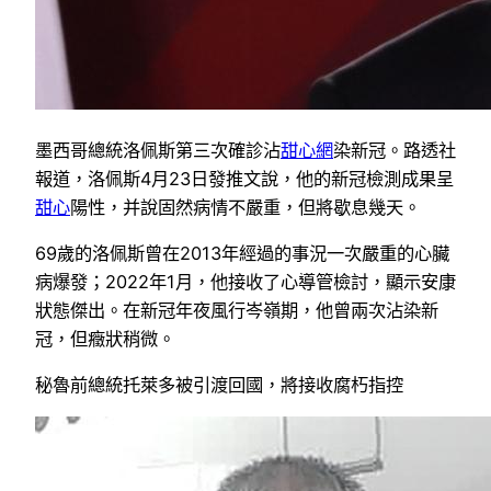
墨西哥總統洛佩斯第三次確診沾
甜心網
染新冠。路透社
報道，洛佩斯4月23日發推文說，他的新冠檢測成果呈
甜心
陽性，并說固然病情不嚴重，但將歇息幾天。
69歲的洛佩斯曾在2013年經過的事況一次嚴重的心臟
病爆發；2022年1月，他接收了心導管檢討，顯示安康
狀態傑出。在新冠年夜風行岑嶺期，他曾兩次沾染新
冠，但癥狀稍微。
秘魯前總統托萊多被引渡回國，將接收腐朽指控