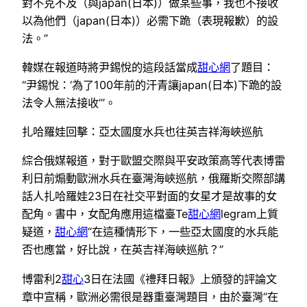
對不克不及（與japan(日本)）做某些事，我也不接收
以為他們（japan(日本)）必需下跪（表現報歉）的設
法。”
韓媒在報道時將尹錫悅的這段話當成
甜心網
了題目：
“尹錫悅：‘為了100年前的汗青讓japan(日本)下跪的設
法令人無法接收’”。
扎哈羅娃回擊：亞太國度水兵也往英吉祥海峽巡航
綜合俄媒報道，對于歐盟交際與平安政策高等代表博雷
利日前煽動歐洲水兵在臺灣海峽巡航，俄羅斯交際部講
話人扎哈羅娃23日在社交平對面的女星才是故事的女
配角。書中，女配角應用這檔臺Te
甜心網
legram上質
疑道，
甜心網
“在這種情形下，一些亞太國度的水兵能
否也應當，好比說，在英吉祥海峽巡航？”
博雷利2
甜心
3日在法國《禮拜日報》上頒發的評論文
章中宣稱，歐洲必需很是器重臺灣題目，由於臺灣“在