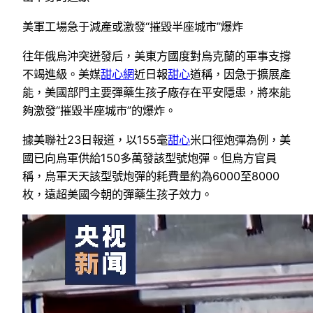
美軍工場急于減產或激發“摧毀半座城市”爆炸
往年俄烏沖突迸發后，美東方國度對烏克蘭的軍事支撐
不竭進級。美媒
甜心網
近日報
甜心
道稱，因急于擴展產
能，美國部門主要彈藥生孩子廠存在平安隱患，將來能
夠激發“摧毀半座城市”的爆炸。
據美聯社23日報道，以155毫
甜心
米口徑炮彈為例，美
國已向烏軍供給150多萬發該型號炮彈。但烏方官員
稱，烏軍天天該型號炮彈的耗費量約為6000至8000
枚，遠超美國今朝的彈藥生孩子效力。