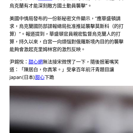
烏克蘭有才能深刻敵方國土動員襲擊”。
美國中情局發布的一份新秘密文件顯示，“應華盛頓請
求，烏克蘭國防部諜報總局批准推延襲擊莫斯科（的打
算）”。報道提到，華盛頓官員親密監督烏克蘭人的打
算，持久以來，白宮一向煩惱對俄羅斯境內目的的襲擊
能夠會激起克里姆林宮的激烈反映。
尹錫悅：
甜心網
無法接宋微愣了一下，隨後抿著嘴笑
道：「陳居白，你真笨。」受拿百年前汗青題目讓
japan(日本)
甜心
下跪