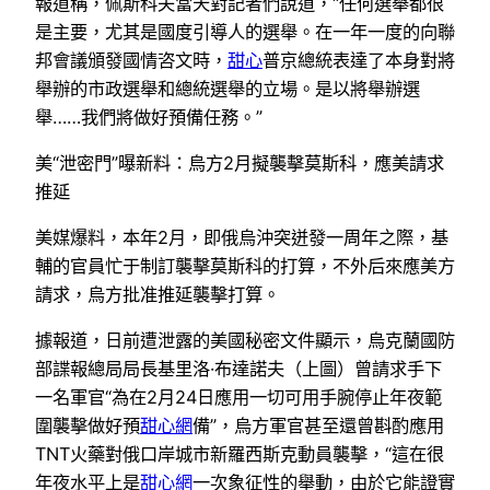
報道稱，佩斯科夫當天對記者們說道，“任何選舉都很
是主要，尤其是國度引導人的選舉。在一年一度的向聯
邦會議頒發國情咨文時，
甜心
普京總統表達了本身對將
舉辦的市政選舉和總統選舉的立場。是以將舉辦選
舉……我們將做好預備任務。”
美“泄密門”曝新料：烏方2月擬襲擊莫斯科，應美請求
推延
美媒爆料，本年2月，即俄烏沖突迸發一周年之際，基
輔的官員忙于制訂襲擊莫斯科的打算，不外后來應美方
請求，烏方批准推延襲擊打算。
據報道，日前遭泄露的美國秘密文件顯示，烏克蘭國防
部諜報總局局長基里洛·布達諾夫（上圖）曾請求手下
一名軍官“為在2月24日應用一切可用手腕停止年夜範
圍襲擊做好預
甜心網
備”，烏方軍官甚至還曾斟酌應用
TNT火藥對俄口岸城市新羅西斯克動員襲擊，“這在很
年夜水平上是
甜心網
一次象征性的舉動，由於它能證實