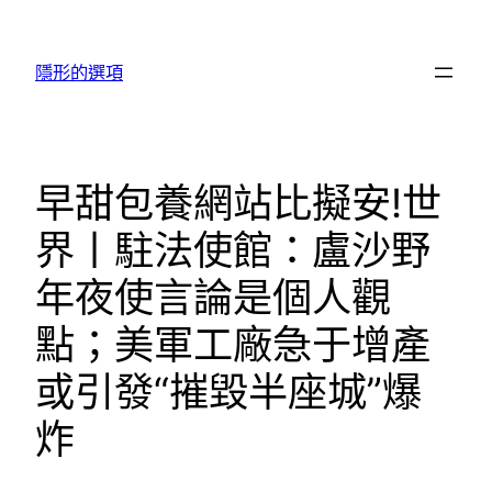
跳
至
隱形的選項
主
要
內
容
早甜包養網站比擬安!世
界丨駐法使館：盧沙野
年夜使言論是個人觀
點；美軍工廠急于增產
或引發“摧毀半座城”爆
炸