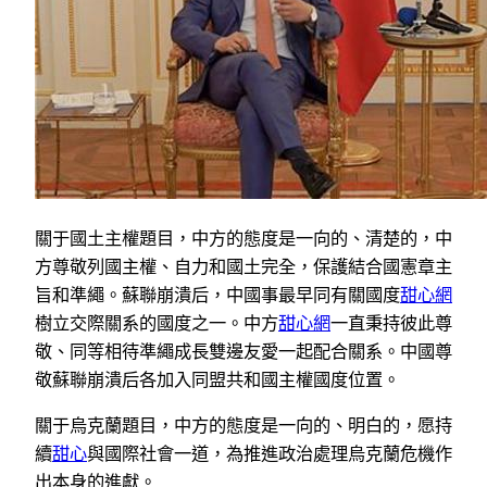
關于國土主權題目，中方的態度是一向的、清楚的，中
方尊敬列國主權、自力和國土完全，保護結合國憲章主
旨和準繩。蘇聯崩潰后，中國事最早同有關國度
甜心網
樹立交際關系的國度之一。中方
甜心網
一直秉持彼此尊
敬、同等相待準繩成長雙邊友愛一起配合關系。中國尊
敬蘇聯崩潰后各加入同盟共和國主權國度位置。
關于烏克蘭題目，中方的態度是一向的、明白的，愿持
續
甜心
與國際社會一道，為推進政治處理烏克蘭危機作
出本身的進獻。