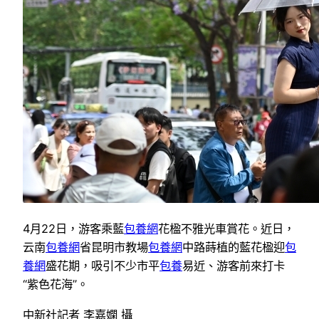
4月22日，游客乘藍
包養網
花楹不雅光車賞花。近日，
云南
包養網
省昆明市教場
包養網
中路蒔植的藍花楹迎
包
養網
盛花期，吸引不少市平
包養
易近、游客前來打卡
“紫色花海”。
中新社記者 李嘉嫻 攝