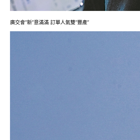
廣交會“新”意滿滿 訂單人氣雙“豐產”