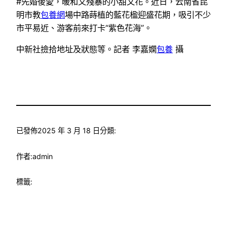
#先婚後愛，暖和又殘暴的小甜文花。近日，云南省昆
明市教
包養網
場中路蒔植的藍花楹迎盛花期，吸引不少
市平易近、游客前來打卡“紫色花海”。
中新社撿拾地址及狀態等。記者 李嘉嫻
包養
攝
已發佈
2025 年 3 月 18 日
分類:
作者:
admin
標籤: