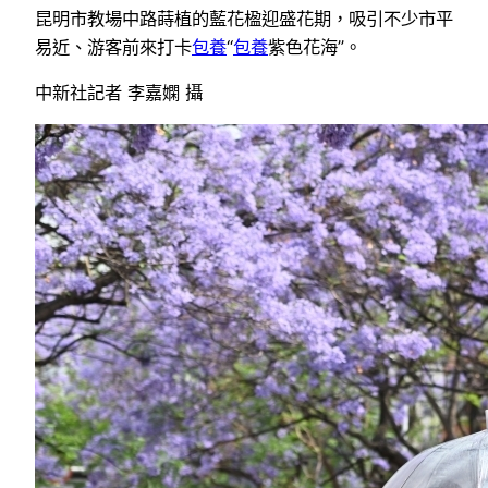
昆明市教場中路蒔植的藍花楹迎盛花期，吸引不少市平
易近、游客前來打卡
包養
“
包養
紫色花海”。
中新社記者 李嘉嫻 攝