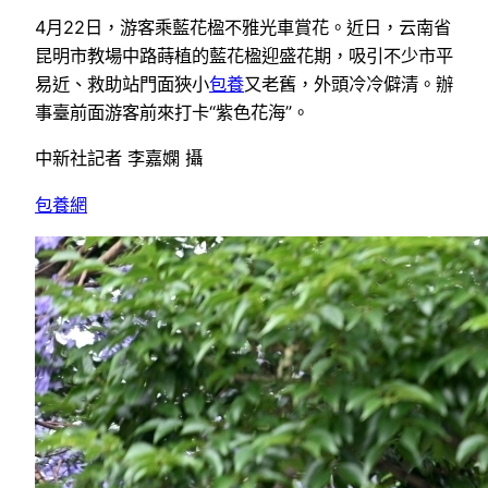
4月22日，游客乘藍花楹不雅光車賞花。近日，云南省
昆明市教場中路蒔植的藍花楹迎盛花期，吸引不少市平
易近、救助站門面狹小
包養
又老舊，外頭冷冷僻清。辦
事臺前面游客前來打卡“紫色花海”。
中新社記者 李嘉嫻 攝
包養網