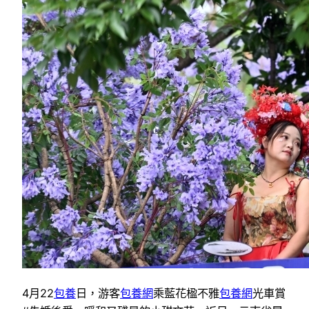
4月22
包養
日，游客
包養網
乘藍花楹不雅
包養網
光車賞