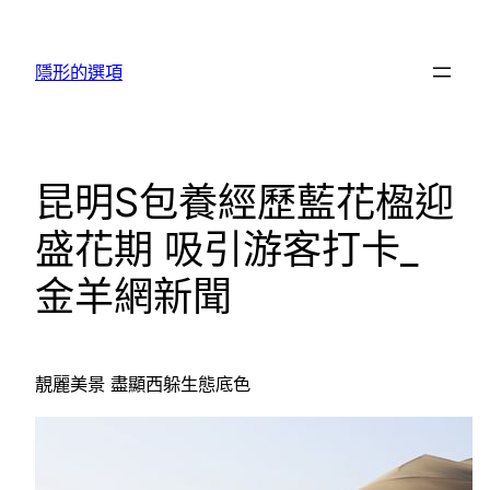
跳
至
隱形的選項
主
要
內
容
昆明S包養經歷藍花楹迎
盛花期 吸引游客打卡_
金羊網新聞
靚麗美景 盡顯西躲生態底色