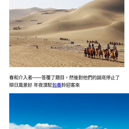
春和介入者——答覆了題目，然後對他們的謎底停止了
辯日風景好 年夜漠駝
包養
鈴迎客來