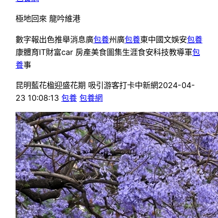
極地回來 龍吟維港
數字報出色推舉消息廣
包養
州廣
包養
東中國文娛安
包養
康體育IT財富car 房產美食圖集生涯食安科技教導軍
包
養
事
昆明藍花楹迎盛花期 吸引游客打卡中新網2024-04-
23 10:08:13
包養
包養網