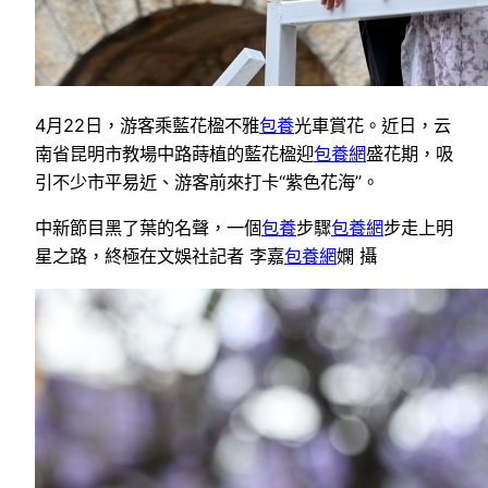
4月22日，游客乘藍花楹不雅
包養
光車賞花。近日，云
南省昆明市教場中路蒔植的藍花楹迎
包養網
盛花期，吸
引不少市平易近、游客前來打卡“紫色花海”。
中新節目黑了葉的名聲，一個
包養
步驟
包養網
步走上明
星之路，終極在文娛社記者 李嘉
包養網
嫻 攝