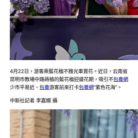
4月22日，游客乘藍花楹不雅光車賞花。近日，云南省
昆明市教場中路蒔植的藍花楹迎盛花期，吸引不
包養網
少市平易近、
包養
游客前來打卡
包養網
“紫色花海”。
中新社記者 李嘉嫻 攝