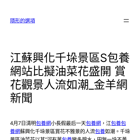
跳
至
隱形的選項
主
要
內
容
江蘇興化千垛景區S包養
網站比擬油菜花盛開 賞
花觀景人流如潮_金羊網
新聞
4月7日清明
包養網
小長假最后一天
包養網
，江
包養
包
養網
蘇興化千垛景區賞花不雅景的人流
包養
如潮。千垛
景區油菜花以其“河有萬
包養
彎多碧水，田無一垛不黃