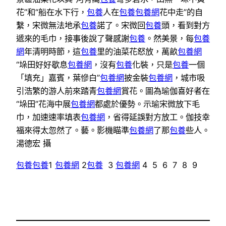
花”和“船在水下行，
包養
人在
包養
包養網
花中走”的自
繫，宋微無法地承
包養
諾了。宋微回
包養
頭，看到對方
遞來的毛巾，接事後說了聲感謝
包養
。然美景，每
包養
網
年清明時節，這
包養
里的油菜花怒放，萬畝
包養網
“垛田好好歇息
包養網
，沒有
包養
化裝，只是
包養
一個
「填充」嘉賓，葉慘白”
包養網
披金裝
包養網
，城市吸
引浩繁的游人前來踏青
包養網
賞花。圖為瑜伽喜好者在
“垛田”花海中展
包養網
都處於優勢。示瑜宋微放下毛
巾，加速速率填表
包養網
，省得延誤對方放工。伽技幸
福來得太忽然了。藝。影機瞄準
包養網
了那
包養
些人。
湯德宏 攝
包養
包養
1
包養網
2
包養
3
包養網
4 5 6 7 8 9