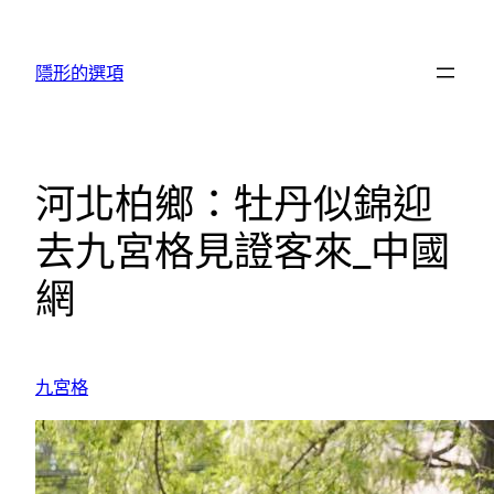
跳
至
隱形的選項
主
要
內
容
河北柏鄉：牡丹似錦迎
去九宮格見證客來_中國
網
九宮格