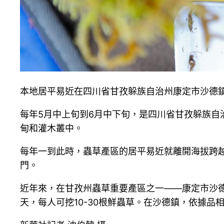
本地居平易近在四川省甘孜躲族自治州康定市沙德鎮
每年5月中上旬到6月中下旬，是四川省甘孜躲族自
甸和灌木叢中。
每年一到此時，蟲草產區的居平易近就離開海拔跨越
門。
近年來，在甘孜州蟲草重要產區之一——康定市沙德
天，每人可挖10-30根鮮蟲草。在沙德鎮，依據品