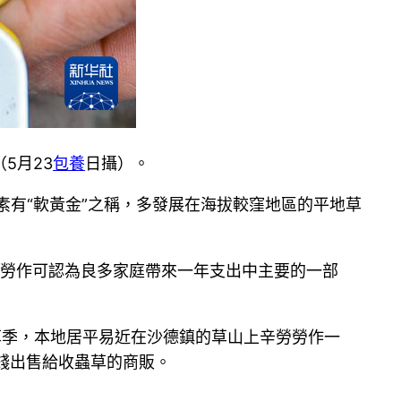
5月23
包養
日攝）。
素有“軟黃金”之稱，多發展在海拔較窪地區的平地草
野外勞作可認為良多家庭帶來一年支出中主要的一部
草季，本地居平易近在沙德鎮的草山上辛勞勞作一
價錢出售給收蟲草的商販。