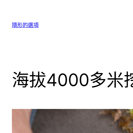
跳
至
主
隱形的選項
要
內
容
海拔4000多米