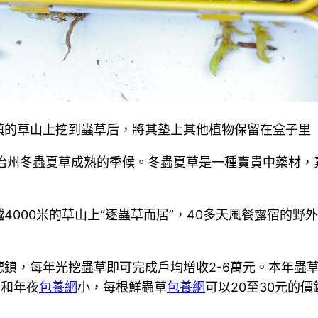
的草山上挖到蟲草后，將其墊上其他植物保留在盒子里（
治州冬蟲夏草成熟的季候。冬蟲夏草是一種寶貴中藥材，
4000米的草山上“逐蟲草而居”，40多天風餐露宿的
鎮，每年光挖蟲草即可完成戶均增收2-6萬元。本年蟲
相和年夜
包養網
小，每根鮮蟲草
包養網
可以20至30元的