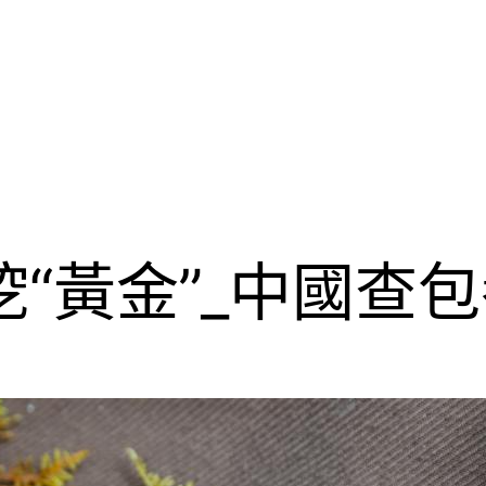
挖“黃金”_中國查包