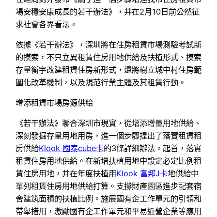
場安穩安康成長的若干辦法》，并在2月10日前公然征
求社會各界看法。
依據《若干辦法》，深圳將在住房租賃市場測驗考試新
的摸索，不只立異租賃住房用地供給及扶植形式、摸索
存量衡宇改建租賃住房新形式，還將樹立城中村住房範
圍化改革機制，以及規范行業主體及其租賃行動。
增添租賃市場房源供給
《若干辦法》聯合深圳市現實，從增添增量用地供給、
深刻發掘存量用地用房，進一個步驟提出了落實租賃租
房供給
Klook 國泰cube卡
的3條詳細辦法。起首，落實
租賃住房用地供給。在新增扶植用地中設定必定比例租
賃住房用地，并在年度扶植用
Klook 富邦J卡
地供給中
單列租賃住房用地供給打算。支撐財產園區進步配套宿
舍建筑面積的扶植比例。施展國有企工作單元的引領和
帶舉措用，激勵國有企工作單元和平易近營企業等應用