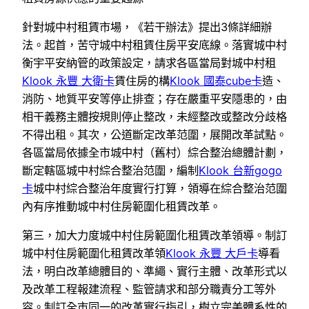
針對城中村租賃市場，《若干辦法》提出3條詳細辦
法。起首，苦守城中村租賃住房平安底線。落實城中村
衡宇平安納管的政策設定，請求各區當局對城中村租
Klook 永豐 大衛卡
賃住房的構
Klook 國泰cube卡
造、
消防、地質平安等停止排查；存在嚴重平安隱患的，由
相干義務主體按規則停止整改，未經整改或整改分歧格
不得出租。其次，公道斷定改革范圍，展開改革試點。
各區當局依據全市城中村（舊村）綜合整治總體計劃，
斷定轄區城中村綜合整治范圍，編制
Klook 台新gogo
卡
城中村綜合整治年度實行打算，領導在綜合整治范圍
內有序推動城中村住房範圍化租賃改革。
第三，加大力度城中村住房範圍化租賃改革領導。制訂
城中村住房範圍化租賃改革領
Klook 永豐 大戶卡
導看
法，明白改革總體目的、準繩、實行主體、改革形式以
及改革工程報建流程、監管請求和部分職責分工等外
容。制訂全市同一的改革實行指引，樹立完美體系性的