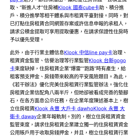
取、“新進人才”住房補
Klook 國泰cube卡
助、積分進
戶、積分進學等相干體系與市租賃平臺對接。同時，對
已打點住房租賃合同網簽存案或許信息申報的承租人，
請求公積金提取可享用提取優惠，在請求保證性住房時
予以優先受理。
此外，由于行業主體信息
Klook 中信line pay卡
治理、
租賃資金監管、信譽治理等行業監管
Klook 台新gogo
卡
束度缺掉，住房租賃企業“爆雷”“跑路”時有產生，給
租客預支押金、房錢帶來較高的平安風險題目。為此，
《若干辦法》優化完美住房租賃行業監管辦法。強化住
房租賃企業信配角八兩半斤，但她卻被看成完善的墊腳
石，在各方面息公示任務，在企業年度陳述基本上，樹
立住房租賃
Klook 永豐 大戶卡 dawho
Klook 永豐 大
衛卡 daway
企業年報軌制。別的，樹立住房租賃資金
監管束度，請求住房租賃企業建立獨一的住房租賃資金
公用賬戶用于收取房錢押金，并且，樹立住房租賃行業