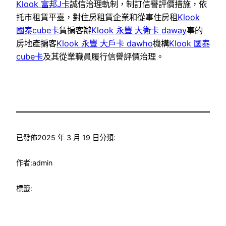
Klook 富邦J卡
誠信治理軌制，制訂信譽評價措施，依
托市租賃平臺，對住房租賃企業和從事住房租
Klook
國泰cube卡
賃掮客辦
Klook 永豐 大衛卡 daway
事的
房地產掮客
Klook 永豐 大戶卡 dawho
機構
Klook 國泰
cube卡
及其從業職員履行信譽評價治理。
已發佈
2025 年 3 月 19 日
分類:
作者:
admin
標籤: