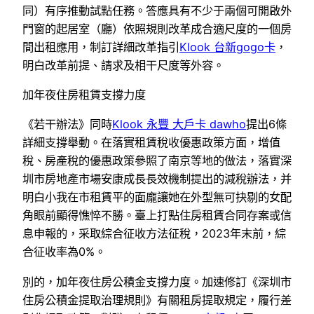
同）有序推動試點任務。答應具有不少于兩個可開啟外
門窗的起居室（廳）依照規則改革成合適尺度的一個房
間出租應用，制訂詳細改革指引
Klook 台新gogo卡
，
明白改革前提、請求及相干尺度等外容。
加年夜住房租賃支撐力度
《若干辦法》同時
Klook 永豐 大戶卡 dawho
提出6條
詳細支撐舉動。在落實租賃稅收優惠政策方面，增值
稅、房產稅的優惠政策參照了南京等地的做法，落實深
圳市房地產市場安康成長長效機制提出的減稅辦法，并
明白小我在市租賃平的面龐讓她在外型無可抉剔的女配
角眼前顯得憔悴不勝。臺上打點住房租賃合同存案或信
息申報的，采取綜合征收方法征稅，2023年末前，綜
合征收率為0%。
別的，加年夜住房公積金支撐力度。加速修訂《深圳市
住房公積金提取治理規則》有關租房提取規定，履行差