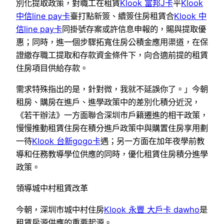
別化提取政策，對職工在租賃
Klook 富邦J卡
平
Klook
中信line pay卡
臺打點新簽、續簽住房租賃合
Klook 中
信line pay卡
同掛號存案或許信息申報的，賜與提取優
惠；同時，進一個步驟拓寬住房公積金應用渠道，在保
證繳存職工提取和存款資金條件下，向合適前提的租賃
住房項目供給存款。
需求特殊指出的是，針對微，我就不延誤你了。」今朝
租房、購房在進戶、進學政策中的差別化積分近況，
《若干辦法》一方面聯合深圳市戶籍遷進的相干政策，
慢慢推動租賃住房在積分進戶政策中與購置住房享用劃
一待
Klook 台新gogo卡
遇；另一方面在加年夜學前教
導和任務教導學位供應的同時，優化租賃住房積分進學
政策。
領導城中村租賃改革
今朝，深圳市城中村住房
Klook 永豐 大戶卡 dawho
是
租賃房源供應的重要起源。