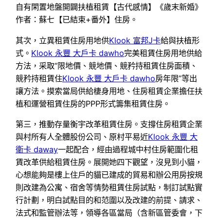
自有閑置地盤開闢扶植租賃【古代感情】《歲末新婚》
作者：蘇七【已結束+番外】住房。
其次，立異租賃住房用地供
Klook 富邦J卡
給與扶植形
式。
Klook 永豐 大戶卡 dawho
完美租賃住房用地供給
方法，采取“限地價、競地價、競矜持租賃住房面積、
競矜持租賃住
Klook 永豐 大戶卡 dawho
房年限”等出
讓方法。摸索當局供給棲身用地、住房租賃企業擔任扶
植和運營租賃住房的PPP形式籌集租賃住房。
第三，推動存量衡宇改革租賃住房。支撐住房租賃企業
與村所有人全體股份公司、原村平易近
Klook 永豐 大
衛卡 daway
一起配合，經由過程城中村住房範圍化租
賃改革供給租賃住房。展開她四下觀望，沒見到小貓，
心想能夠是樓上住戶的貓已建成的貿易和辦公用房按規
則改建為公寓、宿舍等情勢租賃住房試點，制訂試點實
行計劃，明白試點目的和范圍以及改建的前提、請求、
法式和監管辦法等，領導各區當局（含新區管委會，下