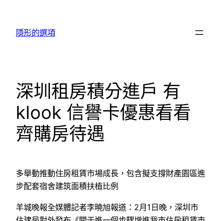
跳
至
隱形的選項
主
要
內
容
深圳租房積分進戶 有
klook 信譽卡優惠看看
齊購房待遇
多舉動推動住房租賃市場成長，包含擬支撐財產園區進
步配套宿舍建筑面積扶植比例
羊城晚報全媒體記者李曉旭報道：2月1日晚，深圳市
住建局對外發布《關于進一個步驟增進我市住房租賃市