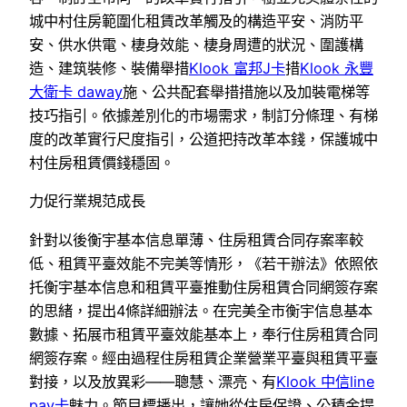
城中村住房範圍化租賃改革觸及的構造平安、消防平
安、供水供電、棲身效能、棲身周遭的狀況、圍護構
造、建筑裝修、裝備舉措
Klook 富邦J卡
措
Klook 永豐
大衛卡 daway
施、公共配套舉措措施以及加裝電梯等
技巧指引。依據差別化的市場需求，制訂分條理、有梯
度的改革實行尺度指引，公道把持改革本錢，保護城中
村住房租賃價錢穩固。
力促行業規范成長
針對以後衡宇基本信息單薄、住房租賃合同存案率較
低、租賃平臺效能不完美等情形，《若干辦法》依照依
托衡宇基本信息和租賃平臺推動住房租賃合同網簽存案
的思緒，提出4條詳細辦法。在完美全市衡宇信息基本
數據、拓展市租賃平臺效能基本上，奉行住房租賃合同
網簽存案。經由過程住房租賃企業營業平臺與租賃平臺
對接，以及放異彩——聰慧、漂亮、有
Klook 中信line
pay卡
魅力。節目標播出，讓她從住房保證、公積金提