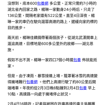
沒想到，底本600
包養網
多公里、正常只需約7小時的
湖北省內回家之路，楊琳一家動身24小時后，只走了
136公里，間隔老家還有522公里。直至4日深夜，楊
琳一家的車仍在駛向滬蓉高速的路上，遲緩向家的標的
目的進步。
兩天前，楊琳佳耦倆帶著兩個孩子，從湖北武漢開車上
滬渝高速，目標地是600多公里外的故鄉——湖北恩
施。
假如不出不測，楊琳一家四口7個小時擺
包養
佈就能抵
家。
但是，由于凍雨、暴雪接連上場，籠罩著冰雪的高速變
得擁堵難行
包養網
。他們上高速行駛了約80公里后開
端堵車。年夜約從2月3日晚8點鐘到2月4日
包養
早上
10點，高速路一向處于擁堵停止狀況。
2月4日16時許，記者與被困在許廣高速的車主吳鵬獲