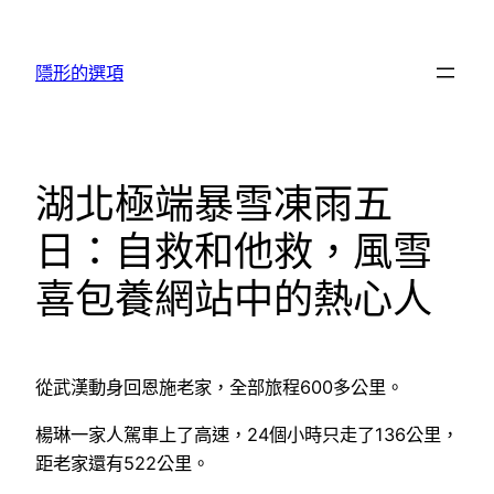
跳
至
隱形的選項
主
要
內
容
湖北極端暴雪凍雨五
日：自救和他救，風雪
喜包養網站中的熱心人
從武漢動身回恩施老家，全部旅程600多公里。
楊琳一家人駕車上了高速，24個小時只走了136公里，
距老家還有522公里。