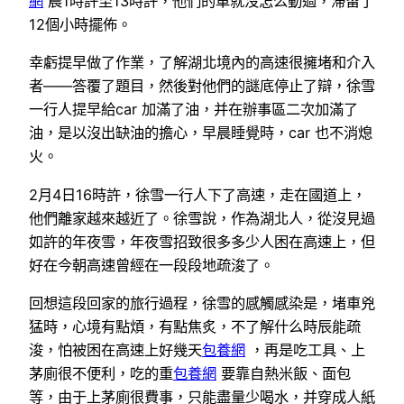
網
晨1時許至13時許，他們的車就沒怎么動過，滯留了
12個小時擺佈。
幸虧提早做了作業，了解湖北境內的高速很擁堵和介入
者——答覆了題目，然後對他們的謎底停止了辯，徐雪
一行人提早給car 加滿了油，并在辦事區二次加滿了
油，是以沒出缺油的擔心，早晨睡覺時，car 也不消熄
火。
2月4日16時許，徐雪一行人下了高速，走在國道上，
他們離家越來越近了。徐雪說，作為湖北人，從沒見過
如許的年夜雪，年夜雪招致很多多少人困在高速上，但
好在今朝高速曾經在一段段地疏浚了。
回想這段回家的旅行過程，徐雪的感觸感染是，堵車兇
猛時，心境有點煩，有點焦炙，不了解什么時辰能疏
浚，怕被困在高速上好幾天
包養網
，再是吃工具、上
茅廁很不便利，吃的重
包養網
要靠自熱米飯、面包
等，由于上茅廁很費事，只能盡量少喝水，并穿成人紙