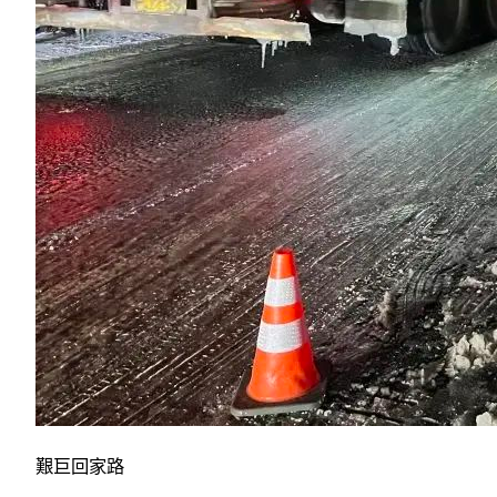
艱巨回家路