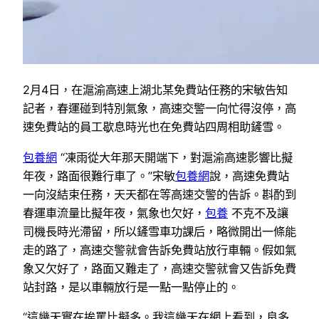
2月4日，在滬渝高速上湖北某免費站任務的宋敏告知
記者，春運碰到特別氣象，高速交警一向忙得沒停，高
速免費站的員工歇息時光也在免費站四周相助鏟雪。
包養網
“凍雨從大年那天開端下，對滬渝高速影響比擬
年夜，路面很難行車了。”宋敏
包養網
說，高速免費站
一向沒結束任務，天天都在等高速交警的告訴。斟酌到
春運車流量比擬年夜，氣象也欠好，
包養
不克不及讓
司機長時光滯留，所以鏟雪車功課后，略微開出一條能
走的路了，高速交警就會告訴免費站放行車輛。假如氣
象又欠好了，路面又難走了，高速交警就會又告訴免費
站封路，是以車輛放行是一點一點停止的。
“這幾天實在挨罵比擬多。我這幾天在網上看到，良多