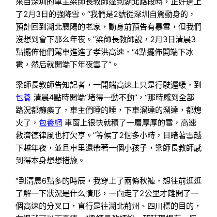
來自深圳的車主梁師長教師達到湖北路段時，正好遇上
了2月3日的強降雪。“我們是2號從深圳自駕動身的，
預計回到湖北襄陽的老家，動身前預告有暴雪，但我們
沒想到會下那么年夜。”梁師長教師說，2月3日清晨3
點擺佈他們駕車進進了孝洪高速，“4點擺佈開端下冰
雹，然后就開端下年夜雪了”。
梁師長教師告知記者，一開端高速上只是行駛遲緩，到
包養
清晨4點時開端“堵得一動不動”，“那時感到全部
路況都癱瘓了，車主們睡的睡，下車溜達的溜達，都熄
火了，
包養網
車窗上很快就積了一層厚厚的雪，高速
救濟德律風也打欠亨。”等候了2個多小時，目睹著雪越
下越年夜，並且車里還帶著一個小孩子，梁師長教師感
到得本身想想措施。
“到清晨6點多的時辰，我穿上了兩條秋褲，想往前逛逛
了解一下狀況是什么情形，一向走了2公里才離開了一
個高速的分叉口，直行是往湖北荊州、四川標的目的，