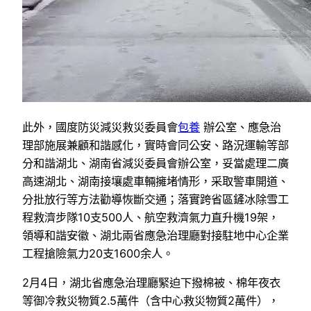
此外，國度防災減災救災委員會
包養
辦公室、應急治
理部施展兼顧和諧感化，實時會同公安、路況運輸等部
分和諧湖北、湖南省減災委員會辦公室，妥當處理二廣
高速湖北、湖南接壤處車輛擁堵情形，采取警車開道、
分批放行等方法勸導恢斷交通；落實跨省區鏟冰除雪工
程救濟步隊10支500人、航空救濟氣力直升機19架，
領導和諧安徽、湖北兩省應急治理廳對接駐地中心企業
工程搶險氣力20支1600余人。
2月4日，湖北省應急治理廳緊迫下撥棉被、棉年夜衣
等御冷救災物質2.5萬件（含中心救災物質2萬件），