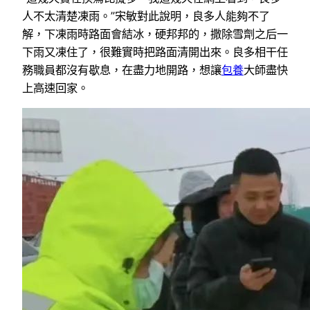
人不太清楚凍雨。”宋敏對此說明，良多人能夠不了
解，下凍雨時路面會結冰，硬邦邦的，撒除雪劑之后一
下雨又凍住了，很難實時把路面清開出來。良多相干任
務職員都沒有歇息，在盡力地開路，想讓
包養
大師盡快
上高速回家。