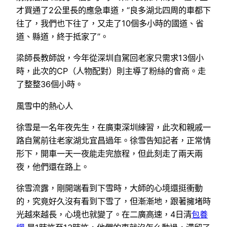
才買通了2公里長的應急車道，“良多湖北四周的車都下
往了，我們也下往了，又走了10個多小時的國道、省
道、縣道，終于抵家了”。
梁師長教師說，今年從深圳自駕回老家只需求13個小
時，此次的CP（人物配對）則主導了粉絲的會商。走
了整整36個小時。
風雪中的熱心人
徐雪是一名年夜先生，在廣東深圳練習，此次和親戚一
路自駕前往老家湖北宜昌過年。徐雪告知記者，正常情
形下，開車一天一夜能走完旅程，但此刻走了兩天兩
夜，他們還在路上。
徐雪流露，剛開端看到下雪時，大師的心境還挺衝動
的，究竟好久沒有看到下雪了，但漸漸地，跟著擁堵時
光越來越長，心境也就變了。在二廣高速，4日清
包養