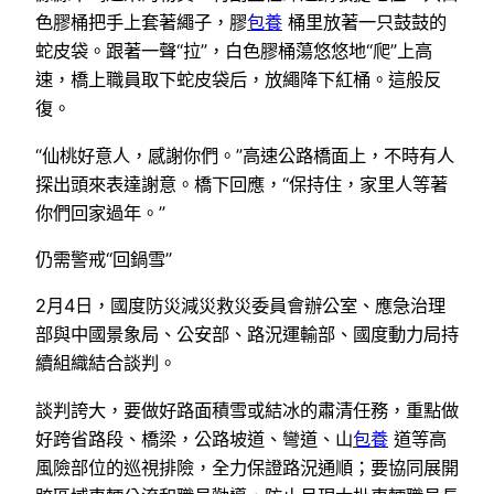
色膠桶把手上套著繩子，膠
包養
桶里放著一只鼓鼓的
蛇皮袋。跟著一聲“拉”，白色膠桶蕩悠悠地“爬”上高
速，橋上職員取下蛇皮袋后，放繩降下紅桶。這般反
復。
“仙桃好意人，感謝你們。”高速公路橋面上，不時有人
探出頭來表達謝意。橋下回應，“保持住，家里人等著
你們回家過年。”
仍需警戒“回鍋雪”
2月4日，國度防災減災救災委員會辦公室、應急治理
部與中國景象局、公安部、路況運輸部、國度動力局持
續組織結合談判。
談判誇大，要做好路面積雪或結冰的肅清任務，重點做
好跨省路段、橋梁，公路坡道、彎道、山
包養
道等高
風險部位的巡視排險，全力保證路況通順；要協同展開