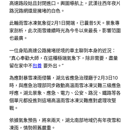
高速路段姑且封閉進口。輿圖導航上，武漢往西年夜片
路況路網還是擁堵的白色。
此輪雨雪冰凍氣象從2月1日開端，已曩昔5天。景象專
家剖析，此次雨雪連續時光為今冬以來最長，影響范圍
也最廣。
一位身陷高速公路擁堵逆境的車主聊到本身的近況：
“真心奉勸大師，在這種極端氣象下，除非需要，盡量
留在家中不
包養
要外出。”
為應對暴雪凍雨侵襲，湖北省應急治理廳于2月3日10
時，與應急治理部同步啟動高溫雨雪冰凍災難三級應急
呼應。湖北景象、應急、電力、公安、路況、鐵路等各
個單元都投進到這場高溫雨雪冰凍災難應對處理攻堅
戰。
依據氣象預告，將來兩天，湖北南部地域仍有年夜雪和
凍雨，情勢照舊嚴重。