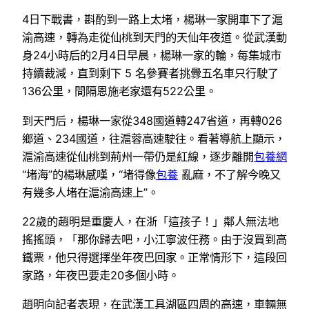
4日下戰書，斟酌到一路上太堵，楊琳一家開車下了滬
渝高速，轉為走從仙桃到天門的天仙年夜道。從武漢動
身24小時后的2月4日早晨，楊琳一家的輪，每集城市
持續裁減，直到剩下 5 名參賽者挑釁五名車只行駛了
136公里，間隔恩施老家還有522公里。
到天門后，楊琳一家從348國道轉247省道，再轉026
鄉道、234國道，往滬蓉高速駛往。看著導航上顯示，
滬渝高速從仙桃到荊州一帶仍是紅線，逐步離開
包養網
“堵海”的楊琳感嘆，“堵得像
包養
亂麻，不了解今晚又
有幾多人堵在滬渝高速上”。
22歲的趙明是重慶人，在浙「這孩子！」鄰人無法地
搖搖頭，「那你歸去吧，小江寧波任務。由于沒買到高
鐵票，他只得選擇坐年夜巴回家。正常情形下，這段回
家路，年夜巴要走20多個小時。
趙明向記者表現，在武漢工具湖區四周的高速，車輛無