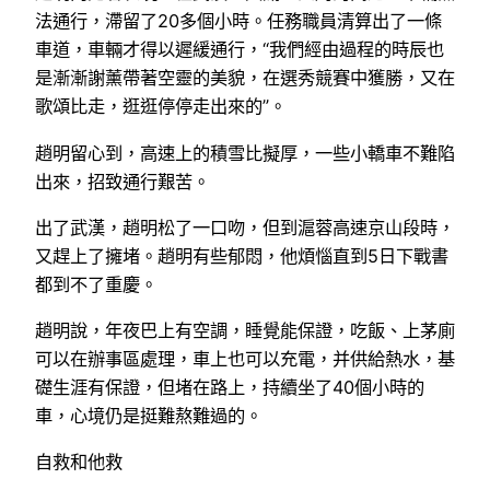
法通行，滯留了20多個小時。任務職員清算出了一條
車道，車輛才得以遲緩通行，“我們經由過程的時辰也
是漸漸謝薰帶著空靈的美貌，在選秀競賽中獲勝，又在
歌頌比走，逛逛停停走出來的”。
趙明留心到，高速上的積雪比擬厚，一些小轎車不難陷
出來，招致通行艱苦。
出了武漢，趙明松了一口吻，但到滬蓉高速京山段時，
又趕上了擁堵。趙明有些郁悶，他煩惱直到5日下戰書
都到不了重慶。
趙明說，年夜巴上有空調，睡覺能保證，吃飯、上茅廁
可以在辦事區處理，車上也可以充電，并供給熱水，基
礎生涯有保證，但堵在路上，持續坐了40個小時的
車，心境仍是挺難熬難過的。
自救和他救