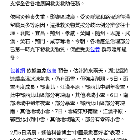
支撐全省各地展開救災救助任務。
依照災難喪失重、影響區域廣、受災群眾和路況途徑滯
留職員多等原因，這批救災物質按分歧比例分辨發往十
堰、襄陽、宜昌、荊州、孝感、黃岡、隨州、恩施、武
漢、黃石、荊門、咸寧等地。今朝，各地應急治理部分
已第一時光下發救災物質，保證受災
包養
群眾暖和過
冬。
包養網
依據氣象
包養
預告，估計將來兩天，湖北還將
連續高溫冰凍氣象，仍有雨雪，但強度削弱。5日，雨
雪再度成長，鄂東北、江漢平原、鄂西北中到年夜雪，
此中鄂西北山區部分有凍雨，其他地域小雪。6日，南
部地域中到年夜雪，部分暴雪，鄂西北山區部分有凍
雨，其他地域小雪。7日，雪線東移南壓，江漢平原、
鄂西北小到中雪，其他地域陰天，部分有零碎小雪。
2月5日清晨，迷信科普博主“中國景象喜好者”表現：