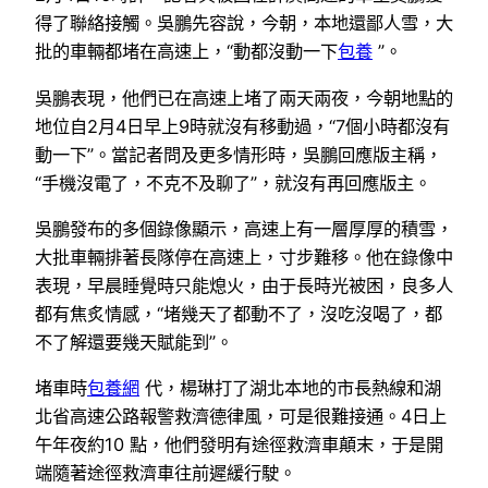
得了聯絡接觸。吳鵬先容說，今朝，本地還鄙人雪，大
批的車輛都堵在高速上，“動都沒動一下
包養
”。
吳鵬表現，他們已在高速上堵了兩天兩夜，今朝地點的
地位自2月4日早上9時就沒有移動過，“7個小時都沒有
動一下”。當記者問及更多情形時，吳鵬回應版主稱，
“手機沒電了，不克不及聊了”，就沒有再回應版主。
吳鵬發布的多個錄像顯示，高速上有一層厚厚的積雪，
大批車輛排著長隊停在高速上，寸步難移。他在錄像中
表現，早晨睡覺時只能熄火，由于長時光被困，良多人
都有焦炙情感，“堵幾天了都動不了，沒吃沒喝了，都
不了解還要幾天賦能到”。
堵車時
包養網
代，楊琳打了湖北本地的市長熱線和湖
北省高速公路報警救濟德律風，可是很難接通。4日上
午年夜約10 點，他們發明有途徑救濟車顛末，于是開
端隨著途徑救濟車往前遲緩行駛。