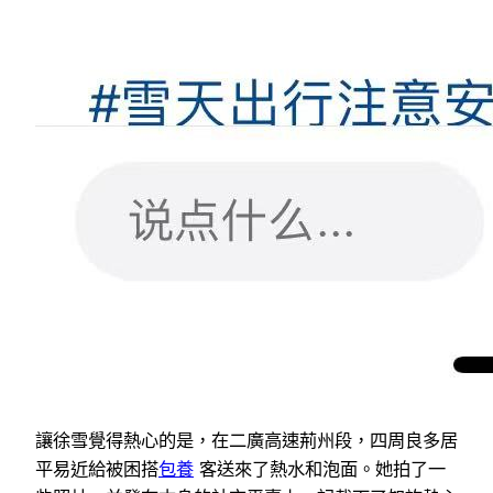
讓徐雪覺得熱心的是，在二廣高速荊州段，四周良多居
平易近給被困搭
包養
客送來了熱水和泡面。她拍了一