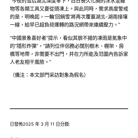
“今夜的雪后湖北深度零下，白日長久化開的冰水混雜
物等各類工具又要從頭凍上。與此同時，需求高度警戒
的是，明晚起，一輪‘回鍋雪’將再次覆蓋湖北-湖南接壤
一線，給早已超負荷運轉的路況網帶來連續壓力。”
“中國景象喜好者”提示，看似其貌不揚的凍雨是氣象中
的“隱形炸彈”，“請列位伴侶務必闊別樹木、棚架、房
檐等地帶，非需要不出門，并在力所能及范圍內告訴家
人老友相干風險。”
（備注：本文部門采訪對象為假名）
已發佈
2025 年 3 月 11 日
分類: