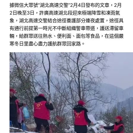
據微信大眾號“湖北高速交警”2月4日發布的文章，2月
2日晚至3日，許廣高速湖北段迎來極端降雪和凍雨氣
象，湖北高速交警結合途徑養護部分連夜處置，途徑具
有通行前提第一時光不中斷組織警車帶道，護送滯留車
輛，給群眾送往熱水、便利面、面包等食品，在這個嚴
寒冬日里盡心盡力護航群眾回家路。