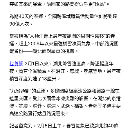
突如其來的暴雪，讓回家的路變得似乎更“遠遠”。
為期40天的春運，全國跨區域職員活動量估計將到達
90億人次。
當被稱為“人類汗青上最年夜範圍的周期性遷移”的春
運，趕上2009年以來最強橫雪凍雨氣象，中部路況關
鍵省份——湖北面對嚴重的挑釁。
包養網
2月1日以來，湖北降雪強度高，降溫幅度年
夜，簡直全省積雪。在潛江、應城、孝感等地，最年夜
積雪深度到達了18厘米。
“九省通衢”的武漢，多條國度級高速公路和鐵路干線在
這里交匯。受此次雨雪冰凍災難的影響，在湖北的京港
澳、許廣、滬蓉、滬渝、武深、福銀、青鄭等多條主要
高速公路實行姑且路況管束。
記者留意到，2月5日上午，暴雪氣象已致湖北約40條