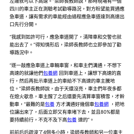
左邊就可以下高速。”梁師長教師說，那時現場有一個
四川的車主正在測驗考試勸導路況，對方盼望能買通應
急車道，讓有需求的車能經由過程應急車道達到高速出
口先行分開。
“我感到如許可行，應急車道開了，清障車和交警也就
能出去了。”得知情形后，梁師長教師也立即參加了勸
導路況中。
“逐一敲應急車道上車輛車窗，和車主們溝通，不想下
高速的就讓他們
包養網
回到車道上，讓想下高速的直
行，然后再批示車道上的車給不下高速的車主騰地
位。”梁師長教師說，由于天還沒亮，車主們年夜多都
在熄火歇息，車主醒了之后還要先清算車窗積雪，才幹
動車，“最難的是
包養
方才溝通好幾個車
包養網
，把地
位讓出來了，后面立即又有車堵下去，並且80%都是
要持續前行，不克不及下高
包養
速的”。
前前后后疏浚了4個多小時，梁師長教師和另一位車主