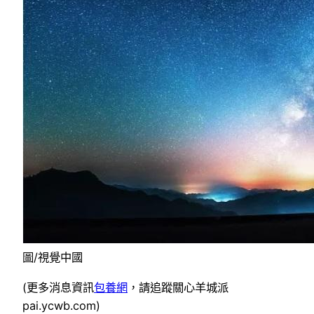
圖/視覺中國
(更多消息資訊
包養網
，請追蹤關心羊城派
pai.ycwb.com)