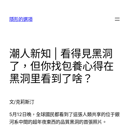
跳
至
隱形的選項
主
要
內
容
潮人新知 | 看得見黑洞
了，但你找包養心得在
黑洞里看到了啥？
文/克莉斯汀
5月12日晚，全球國民都看到了這張人類共享的位于銀
河系中間的超年夜東西的品質黑洞的首張照片。