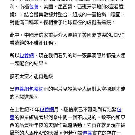
利、南極
包養
、美國、墨西哥、西班牙等地的8臺看遠
鏡），結合搜集數據并整合，組成的一臺拍攝口穩固，
對他滿口稱頌。徑相當于地球直徑的虛擬看遠鏡。
此中，中國迷信家重要介入運轉了美國夏威夷的JCMT
看遠鏡的不雅測任務。
所以
包養網
，現在我們看到的每一張黑洞照片都是人類
一起配合的結果。
摸索太空才能再進級
黑
包養網
包養網
洞的照片見證著全人類對太空探測才能
的不竭進級。
在上世紀70年
包養網
月，迷信家已不雅測到有浩繁
包
養
的恒星繚繞著銀河系中間一個不成見的、致密的和東
西的品質極年夜的天體作軌道活動。它實在就是現在被
攝影的人馬座A*的天體。但若何證
包養
實它的存在一