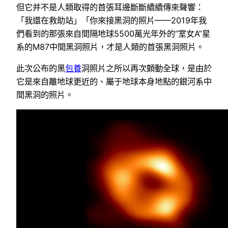
但它并不是人類取得的首張耳邊斷斷續續傳來聲響：
「我還在救助站」「你來接黑洞的照片——2019年我
們看到的那張來自間隔地球5500萬光年外的“室女A”星
系的M87中間黑洞照片，才是人類的首張黑洞照片。
此次公布的黑
包養
洞照片之所以再次顫動全球，是由於
它是來自離地球更近的、屬于地球本身地點的銀河系中
間黑洞的照片。