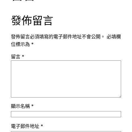
發佈留言
發佈留言必須填寫的電子郵件地址不會公開。
必填欄
位標示為
*
留言
*
顯示名稱
*
電子郵件地址
*