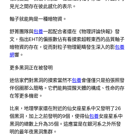
見光之間存在彼此感化的表示。
軸子就能夠是一種暗物資。
舒菁團隊與
包養
一起配合者還在《物理評論快報》發
文，指出EHT的偏振數佔有看摸索超輕東西的品質軸子
暗物資的存在，從而對粒子物理範疇發生深入的影
包養
網
響。
更多黑洞正在被發明
迷信家們對黑洞的摸索當然不
包養
會僅僅只是拍張照發
伴侶圈那么簡略。它們能夠提醒天體的構成、性命的存
在等更多機密。
比來，地理學家還在附近的仙女座星系中又發明了26
個黑洞，加上之前發明的9個，使得仙
包養
女座星系中
黑洞的總數上升為35個。這應當是在銀河系之外所發
明的最年夜黑洞集群。